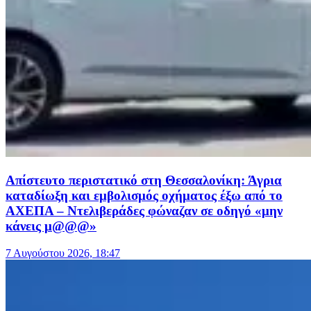
Απίστευτο περιστατικό στη Θεσσαλονίκη: Άγρια
καταδίωξη και εμβολισμός οχήματος έξω από το
ΑΧΕΠΑ – Ντελιβεράδες φώναζαν σε οδηγό «μην
κάνεις μ@@@»
7 Αυγούστου 2026, 18:47