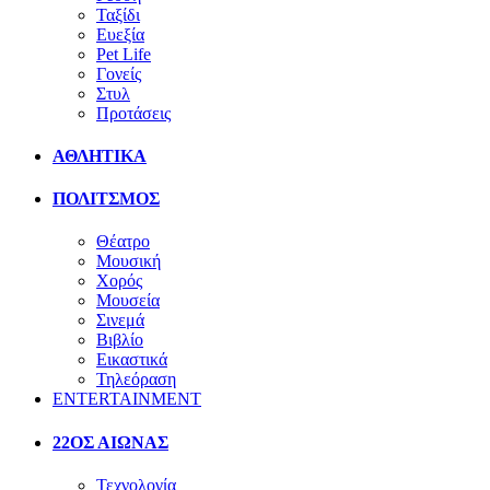
Ταξίδι
Ευεξία
Pet Life
Γονείς
Στυλ
Προτάσεις
ΑΘΛΗΤΙΚΑ
ΠΟΛΙΤΣΜΟΣ
Θέατρο
Μουσική
Χορός
Μουσεία
Σινεμά
Βιβλίο
Εικαστικά
Τηλεόραση
ENTERTAINMENT
22ΟΣ ΑΙΩΝΑΣ
Τεχνολογία