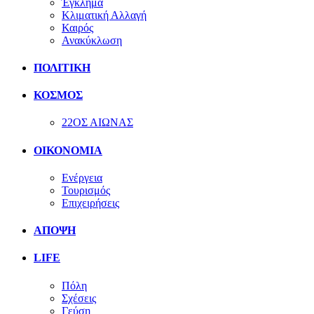
Έγκλημα
Κλιματική Αλλαγή
Καιρός
Ανακύκλωση
ΠΟΛΙΤΙΚΗ
ΚΟΣΜΟΣ
22ΟΣ ΑΙΩΝΑΣ
ΟΙΚΟΝΟΜΙΑ
Ενέργεια
Τουρισμός
Επιχειρήσεις
ΑΠΟΨΗ
LIFE
Πόλη
Σχέσεις
Γεύση