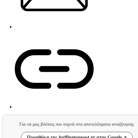
Για να μας βλέπεις πιο συχνά στα αποτελέσματα αναζήτησης
Προσθήκη της huffingtonpost.gr στην Google