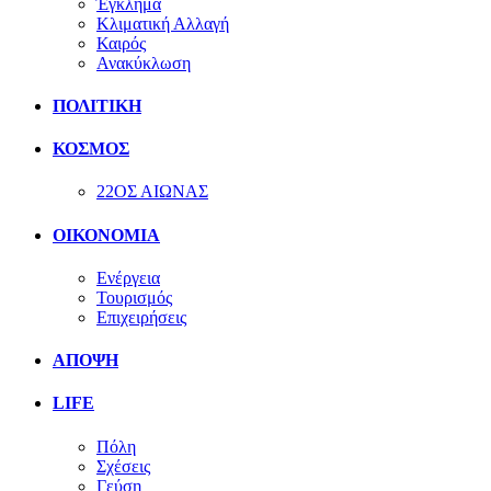
Έγκλημα
Κλιματική Αλλαγή
Καιρός
Ανακύκλωση
ΠΟΛΙΤΙΚΗ
ΚΟΣΜΟΣ
22ΟΣ ΑΙΩΝΑΣ
ΟΙΚΟΝΟΜΙΑ
Ενέργεια
Τουρισμός
Επιχειρήσεις
ΑΠΟΨΗ
LIFE
Πόλη
Σχέσεις
Γεύση