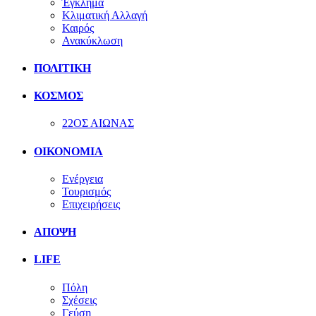
Έγκλημα
Κλιματική Αλλαγή
Καιρός
Ανακύκλωση
ΠΟΛΙΤΙΚΗ
ΚΟΣΜΟΣ
22ΟΣ ΑΙΩΝΑΣ
ΟΙΚΟΝΟΜΙΑ
Ενέργεια
Τουρισμός
Επιχειρήσεις
ΑΠΟΨΗ
LIFE
Πόλη
Σχέσεις
Γεύση