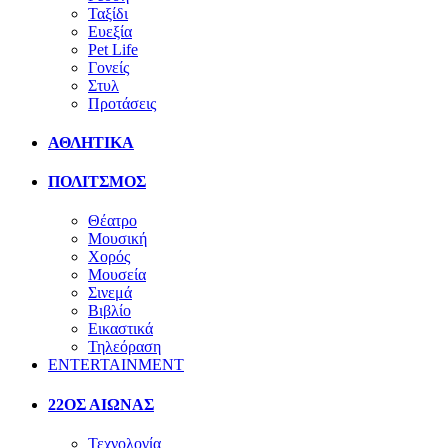
Ταξίδι
Ευεξία
Pet Life
Γονείς
Στυλ
Προτάσεις
ΑΘΛΗΤΙΚΑ
ΠΟΛΙΤΣΜΟΣ
Θέατρο
Μουσική
Χορός
Μουσεία
Σινεμά
Βιβλίο
Εικαστικά
Τηλεόραση
ENTERTAINMENT
22ΟΣ ΑΙΩΝΑΣ
Τεχνολογία