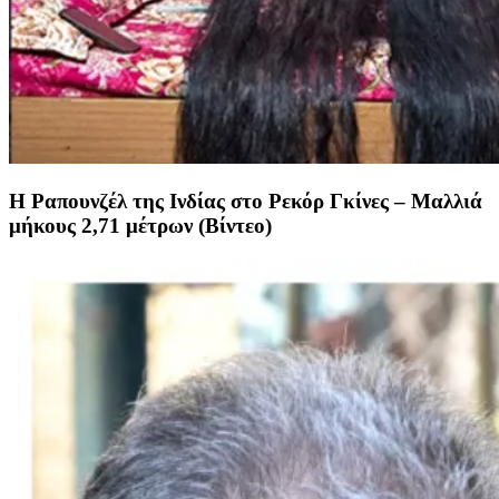
Η Ραπουνζέλ της Ινδίας στο Ρεκόρ Γκίνες – Μαλλιά
μήκους 2,71 μέτρων (Βίντεο)