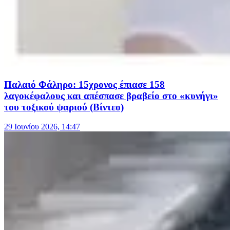
Παλαιό Φάληρο: 15χρονος έπιασε 158
λαγοκέφαλους και απέσπασε βραβείο στο «κυνήγι»
του τοξικού ψαριού (Βίντεο)
29 Ιουνίου 2026, 14:47