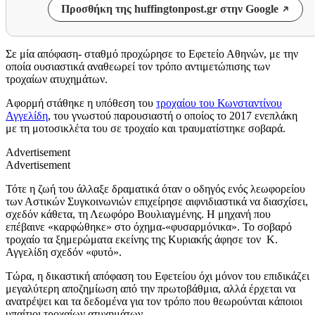
Προσθήκη της huffingtonpost.gr στην Google
Σε μία απόφαση- σταθμό προχώρησε το Εφετείο Αθηνών, με την
οποία ουσιαστικά αναθεωρεί τον τρόπο αντιμετώπισης των
τροχαίων ατυχημάτων.
Αφορμή στάθηκε η υπόθεση του
τροχαίου του Κωνσταντίνου
Αγγελίδη
, του γνωστού παρουσιαστή ο οποίος το 2017 ενεπλάκη
με τη μοτοσικλέτα του σε τροχαίο και τραυματίστηκε σοβαρά.
Advertisement
Advertisement
Τότε η ζωή του άλλαξε δραματικά όταν ο οδηγός ενός λεωφορείου
των Αστικών Συγκοινωνιών επιχείρησε αιφνιδιαστικά να διασχίσει,
σχεδόν κάθετα, τη Λεωφόρο Βουλιαγμένης. Η μηχανή που
επέβαινε «καρφώθηκε» στο όχημα-«φυσαρμόνικα». Το σοβαρό
τροχαίο τα ξημερώματα εκείνης της Κυριακής άφησε τον Κ.
Αγγελίδη σχεδόν «φυτό».
Τώρα, η δικαστική απόφαση του Εφετείου όχι μόνον του επιδικάζει
μεγαλύτερη αποζημίωση από την πρωτοβάθμια, αλλά έρχεται να
ανατρέψει και τα δεδομένα για τον τρόπο που θεωρούνται κάποιοι
υπαίτιοι τροχαίων ατυχημάτων.