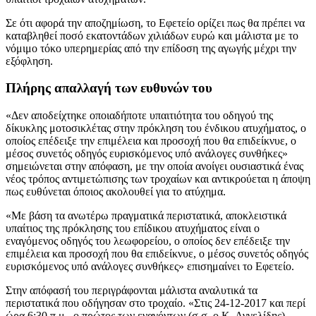
Σε ότι αφορά την αποζημίωση, το Εφετείο ορίζει πως θα πρέπει να
καταβληθεί ποσό εκατοντάδων χιλιάδων ευρώ και μάλιστα με το
νόμιμο τόκο υπερημερίας από την επίδοση της αγωγής μέχρι την
εξόφληση.
Πλήρης απαλλαγή των ευθυνών του
«Δεν αποδείχτηκε οποιαδήποτε υπαιτιότητα του οδηγού της
δίκυκλης μοτοσικλέτας στην πρόκληση του ένδικου ατυχήματος, ο
οποίος επέδειξε την επιμέλεια και προσοχή που θα επιδείκνυε, ο
μέσος συνετός οδηγός ευρισκόμενος υπό ανάλογες συνθήκες»
σημειώνεται στην απόφαση, με την οποία ανοίγει ουσιαστικά ένας
νέος τρόπος αντιμετώπισης των τροχαίων και αντικρούεται η άποψη
πως ευθύνεται όποιος ακολουθεί για το ατύχημα.
«Με βάση τα ανωτέρω πραγματικά περιστατικά, αποκλειστικά
υπαίτιος της πρόκλησης του επίδικου ατυχήματος είναι ο
εναγόμενος οδηγός του λεωφορείου, ο οποίος δεν επέδειξε την
επιμέλεια και προσοχή που θα επιδείκνυε, ο μέσος συνετός οδηγός
ευρισκόμενος υπό ανάλογες συνθήκες» επισημαίνει το Εφετείο.
Στην απόφασή του περιγράφονται μάλιστα αναλυτικά τα
περιστατικά που οδήγησαν στο τροχαίο. «Στις 24-12-2017 και περί
ώρα 6:30 π.μ., ο πρώτος των εναγόντων (σ.σ. ο Κ. Αγγελίδης)