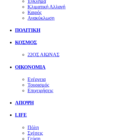
Έγκλημα
Κλιματική Αλλαγή
Καιρός
Ανακύκλωση
ΠΟΛΙΤΙΚΗ
ΚΟΣΜΟΣ
22ΟΣ ΑΙΩΝΑΣ
ΟΙΚΟΝΟΜΙΑ
Ενέργεια
Τουρισμός
Επιχειρήσεις
ΑΠΟΨΗ
LIFE
Πόλη
Σχέσεις
Γεύση