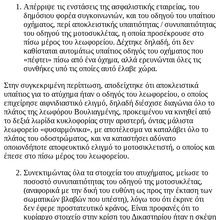
Απέρριψε τις ενστάσεις της ασφαλιστικής εταιρείας, του
δημόσιου φορέα συγκοινωνιών, και του οδηγού του υπαίτιου
οχήματος, περί αποκλειστικής υπαιτιότητας / συνυπαιτιότητας
του οδηγού της μοτοσυκλέτας, η οποία προσέκρουσε στο
πίσω μέρος του λεωφορείου. Δέχτηκε δηλαδή, ότι δεν
καθίσταται αυτομάτως υπαίτιος οδηγός του οχήματος που
«πέφτει» πίσω από ένα όχημα, αλλά ερευνώνται όλες τις
συνθήκες υπό τις οποίες αυτό έλαβε χώρα.
Στην συγκεκριμένη περίπτωση, αποδείχτηκε ότι αποκλειστικά
υπαίτιος για το ατύχημα ήταν ο οδηγός του λεωφορείου, ο οποίος
επιχείρησε αιφνιδιαστικό ελιγμό, δηλαδή διέσχισε διαγώνια όλο το
πλάτος της λεωφόρου Βουλιαγμένης, προκειμένου να κινηθεί από
το δεξιά λωρίδα κυκλοφορίας στην αριστερή, όντας μάλιστα
λεωφορείο «φυσαρμόνικα», με αποτέλεσμα να καταλάβει όλο το
πλάτος του οδοστρώματος, και να καταστήσει αδύνατο
οποιονδήποτε αποφευκτικό ελιγμό το μοτοσικλετιστή, ο οποίος και
έπεσε στο πίσω μέρος του λεωφορείου.
Συνεκτιμώντας όλα τα στοιχεία του ατυχήματος, μείωσε το
ποσοστό συνυπαιτιότητας του οδηγού της μοτοσυκλέτας,
(αναφορικά με την δική του ευθύνη ως προς την έκταση των
σωματικών βλαβών που υπέστη), λόγω του ότι έκρινε ότι
δεν έφερε προστατευτικό κράνος. Είναι προφανές ότι το
κυρίαρχο στοιχείο στην κρίση του Δικαστηρίου ήταν η σκέψη