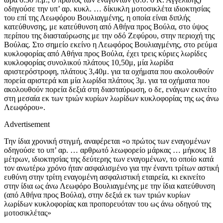
οδηγούσε την υπ’ αρ. κυκλ. … δίκυκλη μοτοσικλέτα ιδιοκτησίας
του επί της Λεωφόρου Βουλιαγμένης, η οποία είναι διπλής
κατεύθυνσης, με κατεύθυνση από Αθήνα προς Βούλα, στο ύψος
περίπου της διασταύρωσης με την οδό Ζεφύρου, στην περιοχή της
Βούλας. Στο σημείο εκείνο η Λεωφόρος Βουλιαγμένης, στο ρεύμα
κυκλοφορίας από Αθήνα προς Βούλα, έχει τρεις κύριες λωρίδες
κυκλοφορίας συνολικού πλάτους 10,50μ, μία λωρίδα
αριστερόστροφη, πλάτους 3,40μ. για τα οχήματα που ακολουθούν
πορεία αριστερά και μία λωρίδα πλάτους 3μ. για τα οχήματα που
ακολουθούν πορεία δεξιά στη διασταύρωση, ο δε, ενάγων εκινείτο
στη μεσαία εκ των τριών κυρίων λωρίδων κυκλοφορίας της ως άνω
Λεωφόρου».
Advertisement
Την ίδια χρονική στιγμή, αναφέρεται «ο πρώτος των εναγομένων
οδηγούσε το υπ’ αρ. … αρθρωτό λεωφορείο μάρκας … μήκους 18
μέτρων, ιδιοκτησίας της δεύτερης των εναγομένων, το οποίο κατά
τον ανωτέρω χρόνο ήταν ασφαλισμένο για την έναντι τρίτων αστική
ευθύνη στην τρίτη εναγομένη ασφαλιστική εταιρεία, κι εκινείτο
στην ίδια ως άνω Λεωφόρο Βουλιαγμένης με την ίδια κατεύθυνση
(από Αθήνα προς Βούλα), στην δεξιά εκ των τριών κυρίων
λωρίδων κυκλοφορίας και προπορευόταν του ως άνω οδηγού της
μοτοσικλέτας»