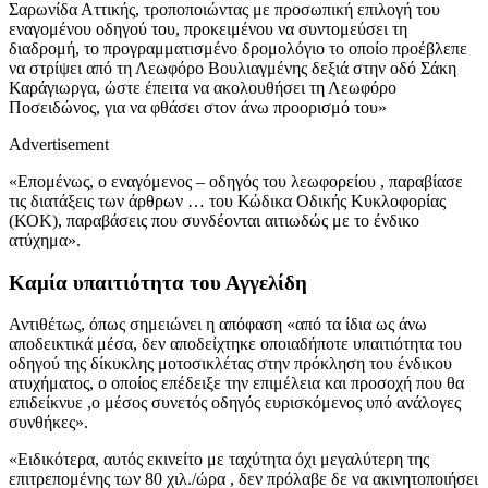
Σαρωνίδα Αττικής, τροποποιώντας με προσωπική επιλογή του
εναγομένου οδηγού του, προκειμένου να συντομεύσει τη
διαδρομή, το προγραμματισμένο δρομολόγιο το οποίο προέβλεπε
να στρίψει από τη Λεωφόρο Βουλιαγμένης δεξιά στην οδό Σάκη
Καράγιωργα, ώστε έπειτα να ακολουθήσει τη Λεωφόρο
Ποσειδώνος, για να φθάσει στον άνω προορισμό του»
Advertisement
«Επομένως, ο εναγόμενος – οδηγός του λεωφορείου , παραβίασε
τις διατάξεις των άρθρων … του Κώδικα Οδικής Κυκλοφορίας
(ΚΟΚ), παραβάσεις που συνδέονται αιτιωδώς με το ένδικο
ατύχημα».
Καμία υπαιτιότητα του Αγγελίδη
Αντιθέτως, όπως σημειώνει η απόφαση «από τα ίδια ως άνω
αποδεικτικά μέσα, δεν αποδείχτηκε οποιαδήποτε υπαιτιότητα του
οδηγού της δίκυκλης μοτοσικλέτας στην πρόκληση του ένδικου
ατυχήματος, ο οποίος επέδειξε την επιμέλεια και προσοχή που θα
επιδείκνυε ,ο μέσος συνετός οδηγός ευρισκόμενος υπό ανάλογες
συνθήκες».
«Ειδικότερα, αυτός εκινείτο με ταχύτητα όχι μεγαλύτερη της
επιτρεπομένης των 80 χιλ./ώρα , δεν πρόλαβε δε να ακινητοποιήσει