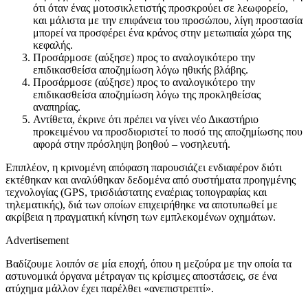
ότι όταν ένας μοτοσικλετιστής προσκρούει σε λεωφορείο,
και μάλιστα με την επιφάνεια του προσώπου, λίγη προστασία
μπορεί να προσφέρει ένα κράνος στην μετωπιαία χώρα της
κεφαλής.
Προσάρμοσε (αύξησε) προς το αναλογικότερο την
επιδικασθείσα αποζημίωση λόγω ηθικής βλάβης.
Προσάρμοσε (αύξησε) προς το αναλογικότερο την
επιδικασθείσα αποζημίωση λόγω της προκληθείσας
αναπηρίας.
Αντίθετα, έκρινε ότι πρέπει να γίνει νέο Δικαστήριο
προκειμένου να προσδιοριστεί το ποσό της αποζημίωσης που
αφορά στην πρόσληψη βοηθού – νοσηλευτή.
Επιπλέον, η κρινομένη απόφαση παρουσιάζει ενδιαφέρον διότι
εκτέθηκαν και αναλύθηκαν δεδομένα από συστήματα προηγμένης
τεχνολογίας (GPS, τρισδιάστατης εναέριας τοπογραφίας και
τηλεματικής), διά των οποίων επιχειρήθηκε να αποτυπωθεί με
ακρίβεια η πραγματική κίνηση των εμπλεκομένων οχημάτων.
Advertisement
Βαδίζουμε λοιπόν σε μία εποχή, όπου η μεζούρα με την οποία τα
αστυνομικά όργανα μέτραγαν τις κρίσιμες αποστάσεις, σε ένα
ατύχημα μάλλον έχει παρέλθει «ανεπιστρεπτί».