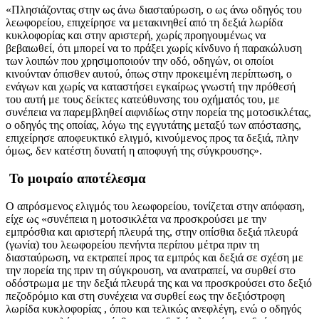
«Πλησιάζοντας στην ως άνω διασταύρωση, ο ως άνω οδηγός του
λεωφορείου, επιχείρησε να μετακινηθεί από τη δεξιά λωρίδα
κυκλοφορίας και στην αριστερή, χωρίς προηγουμένως να
βεβαιωθεί, ότι μπορεί να το πράξει χωρίς κίνδυνο ή παρακώλυση
των λοιπών που χρησιμοποιούν την οδό, οδηγών, οι οποίοι
κινούνταν όπισθεν αυτού, όπως στην προκειμένη περίπτωση, ο
ενάγων και χωρίς να καταστήσει εγκαίρως γνωστή την πρόθεσή
του αυτή με τους δείκτες κατεύθυνσης του οχήματός του, με
συνέπεια να παρεμβληθεί αιφνιδίως στην πορεία της μοτοσικλέτας,
ο οδηγός της οποίας, λόγω της εγγυτάτης μεταξύ των απόστασης,
επιχείρησε αποφευκτικό ελιγμό, κινούμενος προς τα δεξιά, πλην
όμως, δεν κατέστη δυνατή η αποφυγή της σύγκρουσης».
Το μοιραίο αποτέλεσμα
Ο απρόσμενος ελιγμός του λεωφορείου, τονίζεται στην απόφαση,
είχε ως «συνέπεια η μοτοσικλέτα να προσκρούσει με την
εμπρόσθια και αριστερή πλευρά της, στην οπίσθια δεξιά πλευρά
(γωνία) του λεωφορείου πενήντα περίπου μέτρα πριν τη
διασταύρωση, να εκτραπεί προς τα εμπρός και δεξιά σε σχέση με
την πορεία της πριν τη σύγκρουση, να ανατραπεί, να συρθεί στο
οδόστρωμα με την δεξιά πλευρά της και να προσκρούσει στο δεξιό
πεζοδρόμιο και στη συνέχεια να συρθεί εως την δεξιόστροφη
λωρίδα κυκλοφορίας , όπου και τελικώς ανεφλέγη, ενώ ο οδηγός