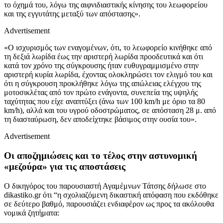
το όχημά του, λόγω της αιφνιδιαστικής κίνησης του λεωφορείου
και της εγγυτάτης μεταξύ των απόστασης».
Advertisement
«Ο ισχυρισμός των εναγομένων, ότι, το λεωφορείο κινήθηκε από
τη δεξιά λωρίδα έως την αριστερή λωρίδα προοδευτικά και ότι
κατά τον χρόνο της σύγκρουσης ήταν ευθυγραμμισμένο στην
αριστερή κυρία λωρίδα, έχοντας ολοκληρώσει τον ελιγμό του και
ότι η σύγκρουση προκλήθηκε λόγω της απώλειας ελέγχου της
μοτοσικλέτας από τον πρώτο ενάγοντα, συνεπεία της υψηλής
ταχύτητας που είχε αναπτύξει (άνω των 100 km/h με όριο τα 80
km/h), αλλά και του υγρού οδοστρώματος, σε απόσταση 28 μ. από
τη διασταύρωση, δεν αποδείχτηκε βάσιμος στην ουσία του».
Advertisement
Οι αποζημιώσεις και το τέλος στην αστυνομική
«μεζούρα» για τις αποστάσεις
Ο δικηγόρος του παρουσιαστή Αγαμέμνων Τάτσης δήλωσε στο
dikastiko.gr ότι “η σχολιαζόμενη δικαστική απόφαση που εκδόθηκε
σε δεύτερο βαθμό, παρουσιάζει ενδιαφέρον ως προς τα ακόλουθα
νομικά ζητήματα: