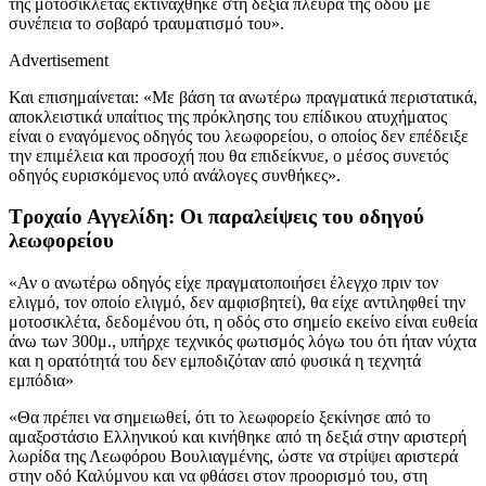
της μοτοσικλέτας εκτινάχθηκε στη δεξιά πλευρά της οδού με
συνέπεια το σοβαρό τραυματισμό του».
Advertisement
Και επισημαίνεται: «Με βάση τα ανωτέρω πραγματικά περιστατικά,
αποκλειστικά υπαίτιος της πρόκλησης του επίδικου ατυχήματος
είναι ο εναγόμενος οδηγός του λεωφορείου, ο οποίος δεν επέδειξε
την επιμέλεια και προσοχή που θα επιδείκνυε, ο μέσος συνετός
οδηγός ευρισκόμενος υπό ανάλογες συνθήκες».
Τροχαίο Αγγελίδη: Οι παραλείψεις του οδηγού
λεωφορείου
«Αν ο ανωτέρω οδηγός είχε πραγματοποιήσει έλεγχο πριν τον
ελιγμό, τον οποίο ελιγμό, δεν αμφισβητεί), θα είχε αντιληφθεί την
μοτοσικλέτα, δεδομένου ότι, η οδός στο σημείο εκείνο είναι ευθεία
άνω των 300μ., υπήρχε τεχνικός φωτισμός λόγω του ότι ήταν νύχτα
και η ορατότητά του δεν εμποδιζόταν από φυσικά η τεχνητά
εμπόδια»
«Θα πρέπει να σημειωθεί, ότι το λεωφορείο ξεκίνησε από το
αμαξοστάσιο Ελληνικού και κινήθηκε από τη δεξιά στην αριστερή
λωρίδα της Λεωφόρου Βουλιαγμένης, ώστε να στρίψει αριστερά
στην οδό Καλύμνου και να φθάσει στον προορισμό του, στη