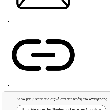
Για να μας βλέπεις πιο συχνά στα αποτελέσματα αναζήτησης
Προσθήκη της huffingtonpost.gr στην Google