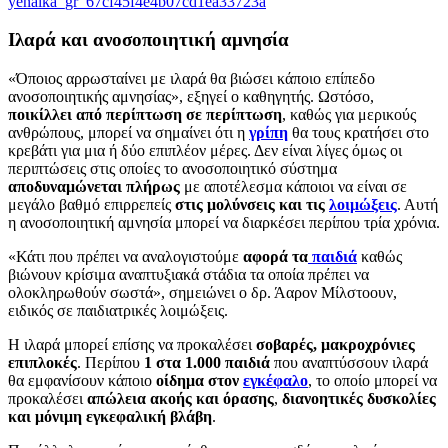
yenaika_gr_67cf45f4e4b07cd1ea33723a
Ιλαρά και ανοσοποιητική αμνησία
«Όποιος αρρωσταίνει με ιλαρά θα βιώσει κάποιο επίπεδο
ανοσοποιητικής αμνησίας», εξηγεί ο καθηγητής. Ωστόσο,
ποικίλλει από περίπτωση σε περίπτωση
, καθώς για μερικούς
ανθρώπους, μπορεί να σημαίνει ότι η
γρίπη
θα τους κρατήσει στο
κρεβάτι για μια ή δύο επιπλέον μέρες. Δεν είναι λίγες όμως οι
περιπτώσεις στις οποίες το ανοσοποιητικό σύστημα
αποδυναμώνεται πλήρως
με αποτέλεσμα κάποιοι να είναι σε
μεγάλο βαθμό επιρρεπείς
στις μολύνσεις και τις
λοιμώξεις
. Αυτή
η ανοσοποιητική αμνησία μπορεί να διαρκέσει περίπου τρία χρόνια.
«Κάτι που πρέπει να αναλογιστούμε
αφορά τα
παιδιά
καθώς
βιώνουν κρίσιμα αναπτυξιακά στάδια τα οποία πρέπει να
ολοκληρωθούν σωστά», σημειώνει ο δρ. Άαρον Μίλστοουν,
ειδικός σε παιδιατρικές λοιμώξεις.
Η ιλαρά μπορεί επίσης να προκαλέσει
σοβαρές, μακροχρόνιες
επιπλοκές
. Περίπου
1 στα 1.000 παιδιά
που αναπτύσσουν ιλαρά
θα εμφανίσουν κάποιο
οίδημα στον
εγκέφαλο
, το οποίο μπορεί να
προκαλέσει
απώλεια ακοής και όρασης
,
διανοητικές δυσκολίες
και μόνιμη εγκεφαλική βλάβη
.