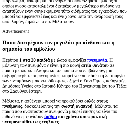
Παράλληλα, «ακόμη και οι άνθρωποι οποιασδήποτε ηλικίας οι
οποίοι ανοσοκατασταλμένοι διατρέχουν μεγαλύτερο κίνδυνο να
αναπτύξουν έναν συγκεκριμένο τύπο οιδήματος του εγκεφάλου που
μπορεί να εμφανιστεί έως και ένα χρόνο μετά την ανάρρωσή τους
από ιλαρά», δηλώνει ο δρ. Μίλστοουν.
Advertisement
Ποιοι διατρέχουν τον μεγαλύτερο κίνδυνο και η
σημασία του εμβολίου
Περίπου
1 στα 20 παιδιά
με ιλαρά εμφανίζει
πνευμονία
. Η
μόλυνση των πνευμόνων είναι η πιο κοινή
αιτία θανάτου
σε
παιδιά με ιλαρά. «Ακόμα και σε παιδιά που επιβιώνουν, μια
σοβαρή περίπτωση πνευμονίας μπορεί να επηρεάσει τη λειτουργία
των πνευμόνων μακροπρόθεσμα», εξηγεί ο Σαντ Όμερ, καθηγητής
Δημόσιας Υγείας στο Ιατρικό Κέντρο του Πανεπιστημίου του Τέξας
στο Σαουθγουέστερν.
Μάλιστα, η ασθένεια μπορεί να προκαλέσει
ουλές στους
πνεύμονες
, δυσκολεύοντας την
σωστή αναπνοή
. Μάλιστα, τα
παιδιά που αναπτύσσουν πνευμονία μπορεί επίσης να είναι πιο
πιθανό να εμφανίσουν
άσθμα
και χρόνια αποφρακτική
πνευμονοπάθεια ως ενήλικες
.