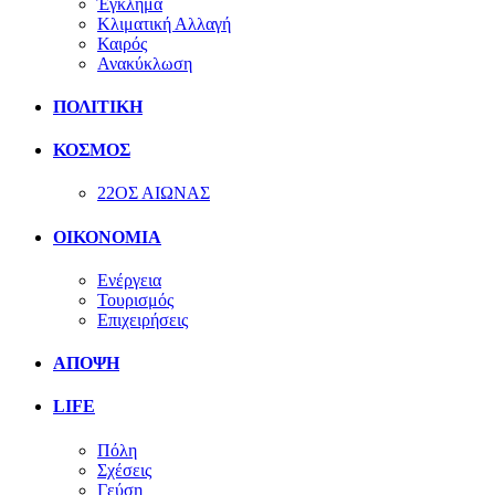
Έγκλημα
Κλιματική Αλλαγή
Καιρός
Ανακύκλωση
ΠΟΛΙΤΙΚΗ
ΚΟΣΜΟΣ
22ΟΣ ΑΙΩΝΑΣ
ΟΙΚΟΝΟΜΙΑ
Ενέργεια
Τουρισμός
Επιχειρήσεις
ΑΠΟΨΗ
LIFE
Πόλη
Σχέσεις
Γεύση