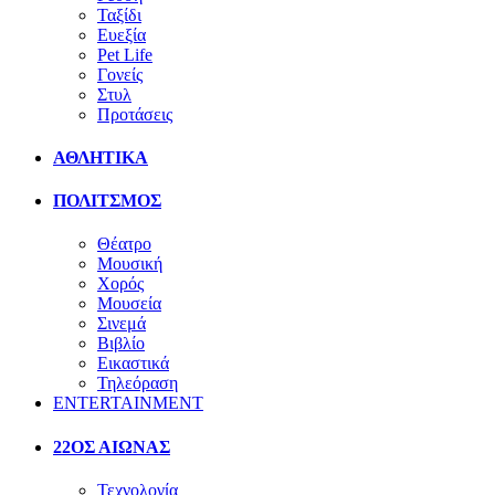
Ταξίδι
Ευεξία
Pet Life
Γονείς
Στυλ
Προτάσεις
ΑΘΛΗΤΙΚΑ
ΠΟΛΙΤΣΜΟΣ
Θέατρο
Μουσική
Χορός
Μουσεία
Σινεμά
Βιβλίο
Εικαστικά
Τηλεόραση
ENTERTAINMENT
22ΟΣ ΑΙΩΝΑΣ
Τεχνολογία