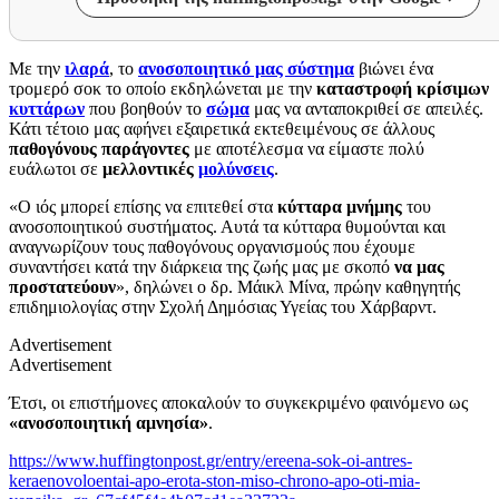
Με την
ιλαρά
, το
ανοσοποιητικό μας σύστημα
βιώνει ένα
τρομερό σοκ το οποίο εκδηλώνεται με την
καταστροφή κρίσιμων
κυττάρων
που βοηθούν το
σώμα
μας να ανταποκριθεί σε απειλές.
Κάτι τέτοιο μας αφήνει εξαιρετικά εκτεθειμένους σε άλλους
παθογόνους παράγοντες
με αποτέλεσμα να είμαστε πολύ
ευάλωτοι σε
μελλοντικές
μολύνσεις
.
«Ο ιός μπορεί επίσης να επιτεθεί στα
κύτταρα μνήμης
του
ανοσοποιητικού συστήματος. Αυτά τα κύτταρα θυμούνται και
αναγνωρίζουν τους παθογόνους οργανισμούς που έχουμε
συναντήσει κατά την διάρκεια της ζωής μας με σκοπό
να μας
προστατεύουν
», δηλώνει ο δρ. Μάικλ Μίνα, πρώην καθηγητής
επιδημιολογίας στην Σχολή Δημόσιας Υγείας του Χάρβαρντ.
Advertisement
Advertisement
Έτσι, οι επιστήμονες αποκαλούν το συγκεκριμένο φαινόμενο ως
«ανοσοποιητική αμνησία»
.
https://www.huffingtonpost.gr/entry/ereena-sok-oi-antres-
keraenovoloentai-apo-erota-ston-miso-chrono-apo-oti-mia-