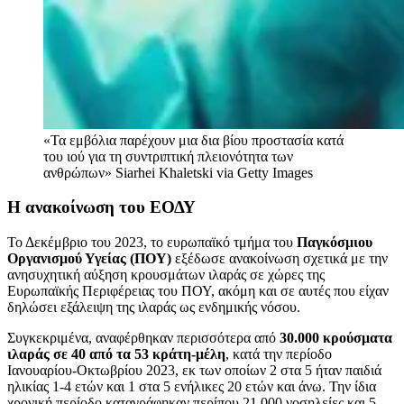
«Τα εμβόλια παρέχουν μια δια βίου προστασία κατά
του ιού για τη συντριπτική πλειονότητα των
ανθρώπων»
Siarhei Khaletski via Getty Images
Η ανακοίνωση του ΕΟΔΥ
Το Δεκέμβριο του 2023, το ευρωπαϊκό τμήμα του
Παγκόσμιου
Οργανισμού Υγείας (ΠΟΥ)
εξέδωσε ανακοίνωση σχετικά με την
ανησυχητική αύξηση κρουσμάτων ιλαράς σε χώρες της
Ευρωπαϊκής Περιφέρειας του ΠΟΥ, ακόμη και σε αυτές που είχαν
δηλώσει εξάλειψη της ιλαράς ως ενδημικής νόσου.
Συγκεκριμένα, αναφέρθηκαν περισσότερα από
30.000 κρούσματα
ιλαράς σε 40 από τα 53 κράτη-μέλη
, κατά την περίοδο
Ιανουαρίου-Οκτωβρίου 2023, εκ των οποίων 2 στα 5 ήταν παιδιά
ηλικίας 1-4 ετών και 1 στα 5 ενήλικες 20 ετών και άνω. Την ίδια
χρονική περίοδο καταγράφηκαν περίπου 21.000 νοσηλείες και 5