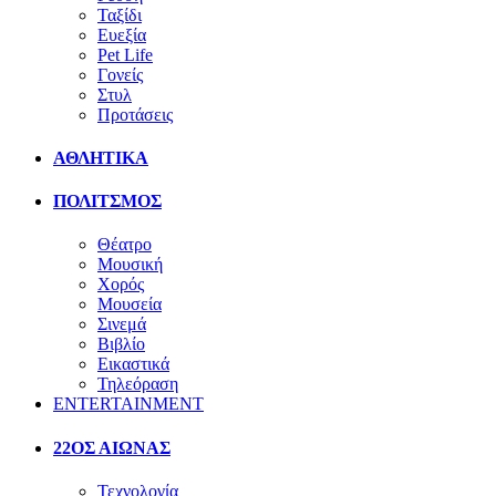
Ταξίδι
Ευεξία
Pet Life
Γονείς
Στυλ
Προτάσεις
ΑΘΛΗΤΙΚΑ
ΠΟΛΙΤΣΜΟΣ
Θέατρο
Μουσική
Χορός
Μουσεία
Σινεμά
Βιβλίο
Εικαστικά
Τηλεόραση
ENTERTAINMENT
22ΟΣ ΑΙΩΝΑΣ
Τεχνολογία