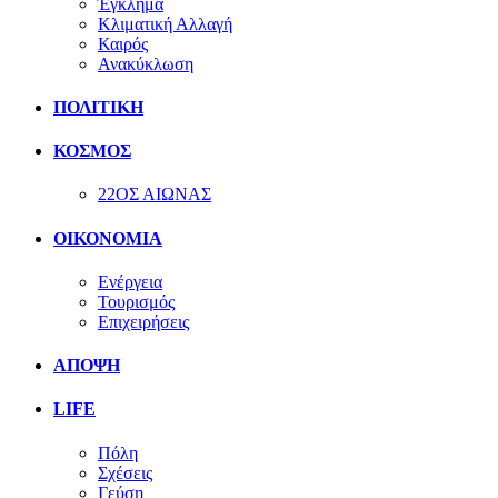
Έγκλημα
Κλιματική Αλλαγή
Καιρός
Ανακύκλωση
ΠΟΛΙΤΙΚΗ
ΚΟΣΜΟΣ
22ΟΣ ΑΙΩΝΑΣ
ΟΙΚΟΝΟΜΙΑ
Ενέργεια
Τουρισμός
Επιχειρήσεις
ΑΠΟΨΗ
LIFE
Πόλη
Σχέσεις
Γεύση