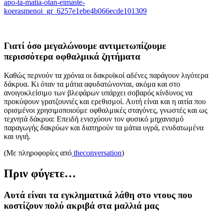
apo-ta-matia-otan-eimaste-
koerasmenoi_gr_6257e1ebe4b066ecde101309
Γιατί όσο μεγαλώνουμε αντιμετωπίζουμε
περισσότερα οφθαλμικά ζητήματα
Καθώς περνούν τα χρόνια οι δακρυϊκοί αδένες παράγουν λιγότερα
δάκρυα. Κι όταν τα μάτια αφυδατώνονται, ακόμα και στο
ανοιγοκλείσιμο των βλεφάρων υπάρχει σοβαρός κίνδυνος να
προκύψουν γρατζουνιές και ερεθισμοί. Αυτή είναι και η αιτία που
ορισμένοι χρησιμοποιούμε οφθαλμικές σταγόνες, γνωστές και ως
τεχνητά δάκρυα:
Ε
πειδή ενισχύουν τον φυσικό μηχανισμό
παραγωγής δακρύων και διατηρούν τα μάτια υγρά, ενυδατωμένα
και υγιή.
(Mε πληροφορίες από
theconversation
)
Πριν φύγετε…
Αυτά είναι τα εγκληματικά λάθη στο ντους που
κοστίζουν πολύ ακριβά στα μαλλιά μας