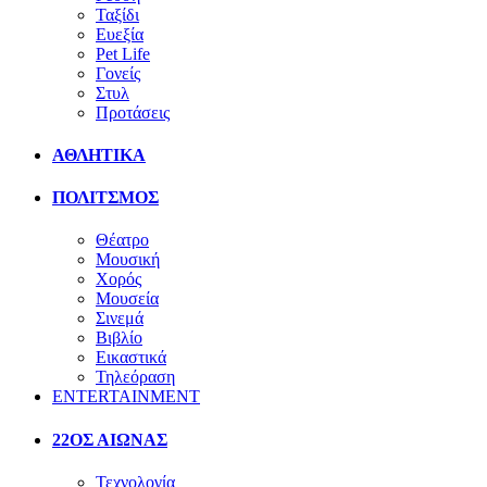
Ταξίδι
Ευεξία
Pet Life
Γονείς
Στυλ
Προτάσεις
ΑΘΛΗΤΙΚΑ
ΠΟΛΙΤΣΜΟΣ
Θέατρο
Μουσική
Χορός
Μουσεία
Σινεμά
Βιβλίο
Εικαστικά
Τηλεόραση
ENTERTAINMENT
22ΟΣ ΑΙΩΝΑΣ
Τεχνολογία