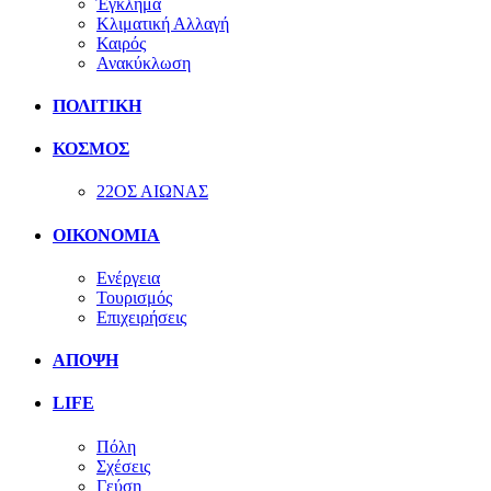
Έγκλημα
Κλιματική Αλλαγή
Καιρός
Ανακύκλωση
ΠΟΛΙΤΙΚΗ
ΚΟΣΜΟΣ
22ΟΣ ΑΙΩΝΑΣ
ΟΙΚΟΝΟΜΙΑ
Ενέργεια
Τουρισμός
Επιχειρήσεις
ΑΠΟΨΗ
LIFE
Πόλη
Σχέσεις
Γεύση