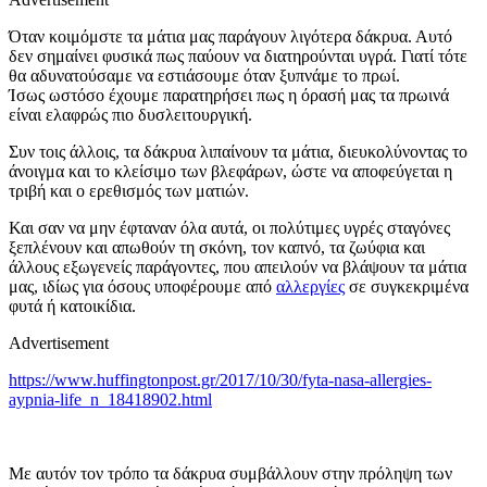
Όταν κοιμ
όμστε
τα μάτια μας παράγουν
λιγότερα δάκρυα.
Αυτό
δεν σημαίνει φυσικά πως παύουν
να διατηρούν
ται
υγρά.
Γιατί τότε
θα αδυνατούσαμε να εστιάσουμε
όταν
ξυπνάμε
το πρωί
.
Ίσως
ωστόσο έχουμε παρατηρήσει πως η όρασή μας τα πρωινά
είναι ελαφρώς πιο δυσλειτουργική.
Συν τοις άλλοις, τα δάκρυα
λιπαίνου
ν
τα μάτια,
διευκολύνοντας το
άνοιγμα και το κλείσιμο των βλεφάρων, ώστε να αποφεύγεται η
τριβή και ο ερεθισμός των ματιών
.
Και σαν να μην έφταναν όλα αυτά, οι πολύτιμες υγρές σταγόνες
ξεπλένουν
και απωθούν
τη σκόνη, τον καπνό, τα ζωύφια και
άλλους εξωγενείς παράγοντες, που απειλούν να βλάψουν τα μάτια
μας, ιδίως για όσους υποφέρουμε από
αλλεργίες
σε
συγκεκριμένα
φυτά ή
κατοικίδια
.
Advertisement
https://www.huffingtonpost.gr/2017/10/30/fyta-nasa-allergies-
aypnia-life_n_18418902.html
Με αυτόν τον τρόπο τα δάκρυα συμβάλλουν
στην πρόληψη των