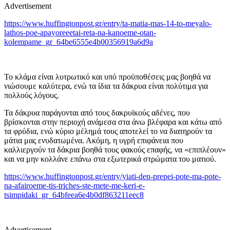
Advertisement
https://www.huffingtonpost.gr/entry/ta-matia-mas-14-to-meyalo-
lathos-poe-apayoreeetai-reta-na-kanoeme-otan-
kolempame_gr_64be6555e4b00356919a6d9a
Το
κλάμα είναι λυτρωτικό και υπό προϋποθέσεις μας βοηθά να
νιώσουμε καλύτερα, ενώ τα ίδια τα δάκρυα είναι πολύτιμα για
πολλούς
λόγους
.
Τα δάκρυα παράγονται από τους δακρυϊκούς αδένες, που
βρίσκονται στην περιοχή ανάμεσα στα άνω βλέφαρα και κάτω από
τα φρύδια, ενώ κύρι
ο μέλημά
τους αποτελεί το να διατηρούν τα
μάτια
μας ενυδατωμένα
. Ακόμη, η υγρή επιφάνεια που
καλλιεργούν τα δάκρια βοηθά τους φακούς επαφής,
να «
επιπλέουν»
και να μην κολλάνε επάνω στα εξωτερικά στρώματα του ματιού.
https://www.huffingtonpost.gr/entry/yiati-den-prepei-pote-ma-pote-
na-afairoeme-tis-triches-ste-mete-me-keri-e-
tsimpidaki_gr_64bfeea6e4b0df863211eec8
Advertisement