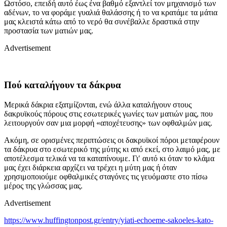
Ωστόσο, επειδή αυτό έως ένα βαθμό εξαντλεί τον μηχανισμό των
αδένων, το
να
φοράμε
γυαλιά
θαλάσσης
ή
το
να
κρατάμε
τα μάτια
μ
ας κλειστά κάτω από το νερό θα
συνέβαλλε δραστικά
στην
προστασία των ματιών
μ
ας.
Advertisement
Πού καταλήγουν τα δάκρυα
Μερικά δάκρια εξατμίζονται, ενώ άλλα καταλήγουν στους
δακρυϊκούς πόρους στις εσωτερικές γωνίες των ματιών μας, που
λειτουργούν σαν μια μορφή «αποχέτευσης» των οφθαλμών μας.
Ακόμη, σε ορισμένες περιπτώσεις οι δακρυϊκοί πόροι μεταφέρουν
τα δάκρυα στο εσωτερικό της μύτη
ς κι από εκεί,
στο λαιμό μας, με
αποτέλεσμα τελικά να τα καταπίνουμε. Γι′ αυτό κι όταν το κλάμα
μας έχει διάρκεια αρχίζει να τρέχει η μύτη μας ή όταν
χρησιμοποιούμε οφθαλμικές σταγόνες τις γευόμαστε στο πίσω
μέρος της γλώσσας μας.
Advertisement
https://www.huffingtonpost.gr/entry/yiati-echoeme-sakoeles-kato-