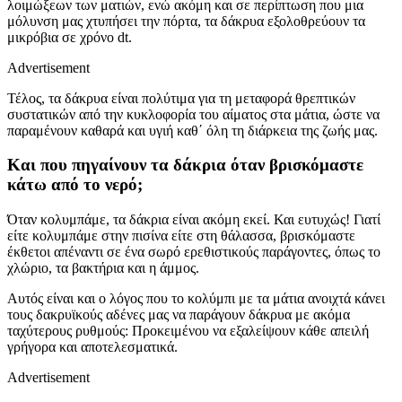
λοιμώξεων των ματιών,
ενώ ακόμη και σε περίπτωση που μια
μόλυνση μας χτυπήσει την πόρτα,
τα δάκρυα
εξολοθρεύουν
τα
μικρόβια
σε χρόνο
dt
.
Advertisement
Τέλος, τα δάκρυα είναι
πολύτιμα
για τη μεταφορά θρεπτικών
συστατικών από την κυκλοφορία του αίματος στα μάτια, ώστε να
παραμένουν καθαρά και υγιή
καθ΄
όλη τη
διάρκεια της
ζωή
ς μας
.
Και που πηγαίνουν τα δάκρια
όταν βρισκόμαστε
κάτω από το νερό;
Όταν
κολυμπάμε,
τα δάκρ
ια
είναι
ακόμη
εκεί.
Και ευτυχώς! Γιατί
είτε κολυμπάμε στην πισίνα είτε στη θάλασσα, βρισκόμαστε
έκθετοι απέναντι σε ένα σωρό
ερεθιστικ
ούς παράγοντες,
όπως
το
χλώριο,
τα
βακτήρια
και η
άμμο
ς
.
Αυτός είναι και ο λόγος που
το κολύμπι με τα μάτια
ανοιχτά κάνει
τους
δακρυϊκούς αδένες
μ
ας να παράγουν
δάκρυα με ακόμα
ταχύτερους ρυθμούς:
Προκειμένου να εξαλείψουν κάθε απειλή
γρήγορα και αποτελεσματικά
.
Advertisement