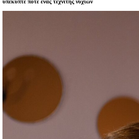
υπέκυπτε ποτέ ένας τεχνίτης νυχιών