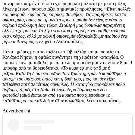
συναρπαστική, ένα τέτοιο εγχείρημα και μάλιστα με μέσο μόλις
λίγων μέτρων, παρουσιάζει σημαντικές προκλήσεις. «
Είναι πολλές
και αφορούν κυρίως τις καιρικές συνθήκες, τις προμήθειες και τα
οικονομικά, όμως με τη σωστή προετοιμασία δεν είχαμε κάποια
σοβαρή πρόκληση έως τώρα. Σταθερή μας δυσκολία παραμένει η
έλλειψη χώρου και το λίγο νερό που μπορούμε να αποθηκεύσουμε
στο σκάφος, αλλά με σωστή οικονομία εξασφαλίζουμε περίπου ένα
μήνα αυτονομίας
», εξηγεί ο Αναστασάκης.
Πέντε ημέρες μετά το ταξίδι στο Γιβραλτάρ και με πορεία τα
Κανάρια Νησιά, η ομάδα συνάντησε τη χειρότερη καταιγίδα. Ο
καιρός έκανε μεταβολή, με αποτέλεσμα οι άνεμοι να πνέουν 8 με 9
μποφόρ από τα βορειοδυτικά. «
Το κύμα έφτανε τα 5 με 6
μέτρα. Κατά τη διάρκεια αυτών των τριών ημερών δοκιμάστηκε η
αντοχή του σκάφους όπως και η δική μου, μιας και δεν είχα
ταξιδέψει ποτέ σε τέτοιες συνθήκες.
Η καταιγίδα προκάλεσε πολύ
σοβαρές ζημιές στη Nala.
Η λαγουδέρα (τιμόνι) και δυο
φωτοβολταϊκά έσπασαν από τα κύματα που χτυπούσαν το
κατάστρωμα και κατέληξαν στην θάλασσα»,
λέει ο καπετάνιος.
Advertisement