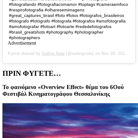
#fotografando #fotografiacomamor #toptags #cameraemfoco
#respirofotografia #olharesemimagens
#great_captures_brasil #foto #fotos #fotografos_brasileiros
#fotografo #fotógrafo #fotografa #fotografos #amofotografia
#amofotografar #fotoart #fotoarte #rededefotografos
#brasil_greatshots #photography #photographer
#photographers
Advertisement
A post shared by
Sailing Nala
(@sailingnala) on
Nov 30, 2018 at 3:02pm PST
ΠΡΙΝ ΦΥΓΕΤΕ…
Το φαινόμενο «Overview Effect» θέμα του 6Οού
Φεστιβάλ Κινηματογράφου Θεσσαλονίκης