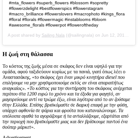
#mta_flowers #superb_flowers #blossom #sopretty
#flowerzdelight #bestflowerspics #flowerstagram
#macro_brilliance #flowerslovers #macrophoto #kings_flora
#floral #florals #flowermagic #instablooms #bloom
#awesome_florals #flowerpot #floweroftheday
A post shared by
Sailing Nala
(@sailingnala) on
Jun 12, 2019 at 7:55am PDT
Η ζωή στη θάλασσα
Το κόστος της ζωής μέσα σε σκάφος δεν είναι υψηλό για την
ομάδα, αφού ταξιδεύουν κυρίως με τα πανιά, γιατί όπως λέει ο
Αναστασάκης, «
το σκάφος έχει έναν μικρό κινητήρα diesel που
επιλέγουμε να μην χρησιμοποιούμε εκτός αν είναι απαραιτήτως
αναγκαίος»
. «
Το κόστος για την συντήρηση του σκάφους ανέρχεται
περίπου στα 1200 ευρώ το χρόνο και τα έξοδα για φαγητό, αν
μαγειρεύουμε αντί να τρώμε έξω, είναι λιγότερα από το αν ζούσαμε
στην Ελλάδα. Επίσης βρισκόμαστε σε διαρκή επαφή με την φύση,
υπάρχει αφθονία σε ψάρια και φρούτα που καταναλώνουμε. Τα
υπόλοιπα αγαθά τα αγοράζουμε ή τα ανταλλάζουμε, εξαρτάται από
την περιοχή που βρισκόμαστε μιας και δεν βρίσκουμε παντού ένα
σούπερ μάρκετ
».
Advertisement