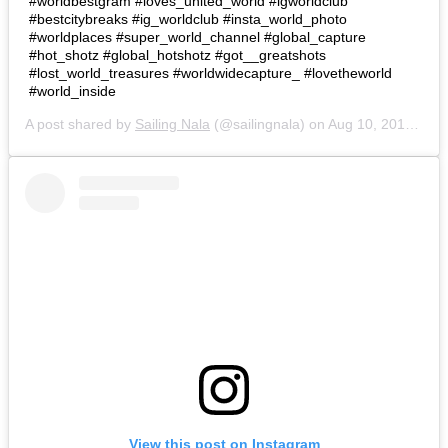
#worldbestgram #loves_united_world #igworldclub
#bestcitybreaks #ig_worldclub #insta_world_photo
#worldplaces #super_world_channel #global_capture
#hot_shotz #global_hotshotz #got__greatshots
#lost_world_treasures #worldwidecapture_ #lovetheworld
#world_inside
A post shared by
Sailing Nala
(@sailingnala) on
Aug 10, 2019 at 3:26pm PDT
View this post on Instagram