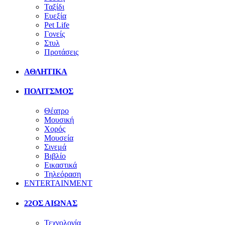
Ταξίδι
Ευεξία
Pet Life
Γονείς
Στυλ
Προτάσεις
ΑΘΛΗΤΙΚΑ
ΠΟΛΙΤΣΜΟΣ
Θέατρο
Μουσική
Χορός
Μουσεία
Σινεμά
Βιβλίο
Εικαστικά
Τηλεόραση
ENTERTAINMENT
22ΟΣ ΑΙΩΝΑΣ
Τεχνολογία