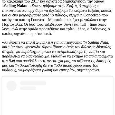
το καλοκαίρι του 2017 και αργότερα δημιούργησαν την ομάδα
«
Sailing Nala
». «
Συναντηθήκαμε στην Κρήτη, διατηρήσαμε
επικοινωνία και αρχίσαμε να σχεδιάζουμε τα επόμενα ταξίδια, καθώς
και οι δυο μοιραζόμαστε αυτό το πάθος»,
εξηγεί η Conceicao που
κατάγεται από τη Γουινέα – Μπισσάου και έχει μεγαλώσει στην
Πορτογαλία. Οι δυο τους ταξιδεύουν συνέχεια, full – time όπως
λένε, ενώ στην ομάδα προστέθηκε και τρίτο μέλος, ο Στέφανος, ο
οποίος πηγαίνει περιστασιακά.
«
Αν έπρεπε να επιλέξω μια λέξη για να περιγράψω τη Sailing Nala,
αυτή θα ήταν: φροντίδα. Φροντίζουμε ο ένας τον άλλον σε δύσκολες
στιγμές, για παράδειγμα πρέπει να αντιμετωπίζουμε τη ναυτία και
παράλληλα να διασκεδάζουμε. Μαθαίνω να εκτιμώ τα απλά πράγματα
στη ζωή που συμβάλλουν στην ευτυχία μας, να σέβομαι τις διαφορές
μας και τη συγκατοίκηση σε ένα τόσο μικρό χώρο όπως του
σκάφους, να μοιράζομαι γνώση και εμπειρία»,
συμπληρώνει
.