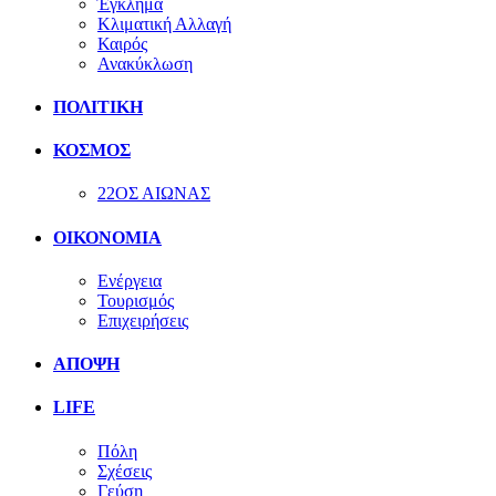
Έγκλημα
Κλιματική Αλλαγή
Καιρός
Ανακύκλωση
ΠΟΛΙΤΙΚΗ
ΚΟΣΜΟΣ
22ΟΣ ΑΙΩΝΑΣ
ΟΙΚΟΝΟΜΙΑ
Ενέργεια
Τουρισμός
Επιχειρήσεις
ΑΠΟΨΗ
LIFE
Πόλη
Σχέσεις
Γεύση