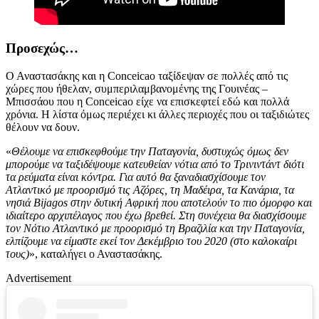
Προσεχώς…
Ο Αναστασάκης και η Conceicao ταξίδεψαν σε πολλές από τις
χώρες που ήθελαν, συμπεριλαμβανομένης της Γουινέας –
Μπισσάου που η Conceicao είχε να επισκεφτεί εδώ και πολλά
χρόνια. Η λίστα όμως περιέχει κι άλλες περιοχές που οι ταξιδιώτες
θέλουν να δουν.
«
Θέλουμε να επισκεφθούμε την Παταγονία, δυστυχώς όμως δεν
μπορούμε να ταξιδέψουμε κατευθείαν νότια από το Τρινιντάντ διότι
τα ρεύματα είναι κόντρα. Για αυτό θα ξαναδιασχίσουμε τον
Ατλαντικό με προορισμό τις Αζόρες, τη Μαδέιρα, τα Κανάρια, τα
νησιά Bijagos στην δυτική Αφρική που αποτελούν το πιο όμορφο και
ιδιαίτερο αρχιπέλαγος που έχω βρεθεί. Στη συνέχεια θα διασχίσουμε
τον Νότιο Ατλαντικό με προορισμό τη Βραζιλία και την Παταγονία,
ελπίζουμε να είμαστε εκεί τον Δεκέμβριο του 2020 (στο καλοκαίρι
τους)
», καταλήγει ο Αναστασάκης.
Advertisement