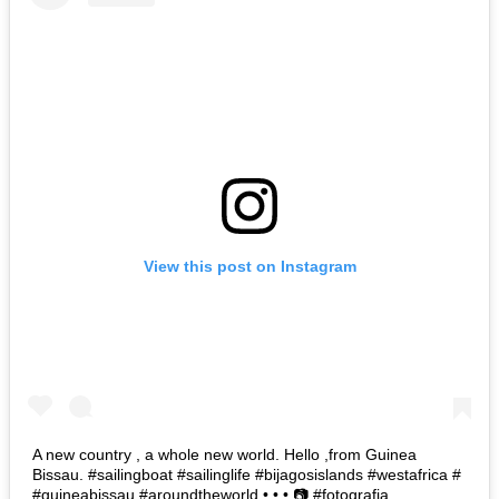
View this post on Instagram
A new country , a whole new world. Hello ,from Guinea
Bissau. #sailingboat #sailinglife #bijagosislands #westafrica #
#guineabissau #aroundtheworld • • • 📷 #fotografia