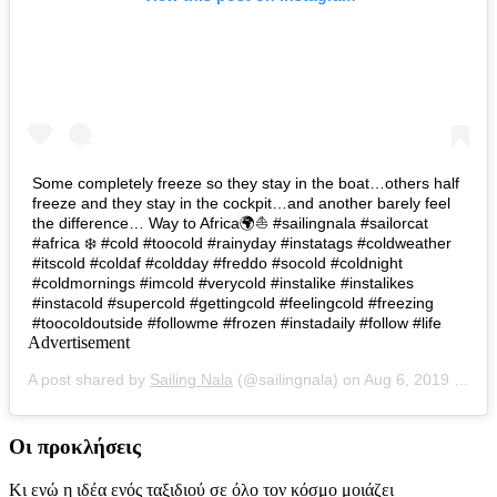
Some completely freeze so they stay in the boat…others half
freeze and they stay in the cockpit…and another barely feel
the difference… Way to Africa🌍⛵ #sailingnala #sailorcat
#africa ❄️ #cold #toocold #rainyday #instatags #coldweather
#itscold #coldaf #coldday #freddo #socold #coldnight
#coldmornings #imcold #verycold #instalike #instalikes
#instacold #supercold #gettingcold #feelingcold #freezing
#toocoldoutside #followme #frozen #instadaily #follow #life
Advertisement
A post shared by
Sailing Nala
(@sailingnala) on
Aug 6, 2019 at 8:33am PDT
Οι προκλήσεις
Κι ενώ η ιδέα ενός ταξιδιού σε όλο τον κόσμο μοιάζει