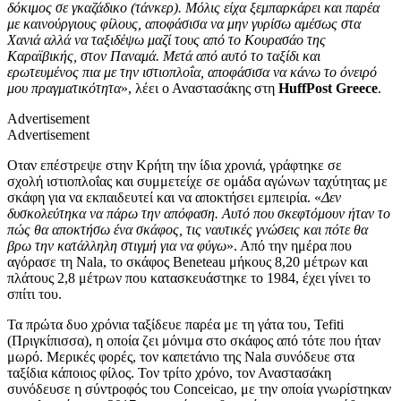
δόκιμος σε γκαζάδικο (τάνκερ).
Μόλις είχα ξεμπαρκάρει και παρέα
με καινούργιους φίλους, αποφάσισα να μην γυρίσω αμέσως στα
Χανιά αλλά να ταξιδέψω μαζί τους από το Κουρασάο της
Καραϊβικής, στον Παναμά. Μετά από αυτό το ταξίδι και
ερωτευμένος πια με την ιστιοπλοΐα, αποφάσισα να κάνω το όνειρό
μου πραγματικότητα
», λέει ο Αναστασάκης στη
HuffPost Greece
.
Advertisement
Advertisement
Οταν επέστρεψε στην Κρήτη την ίδια χρονιά, γράφτηκε σε
σχολή ιστιοπλοΐας και συμμετείχε σε ομάδα αγώνων ταχύτητας με
σκάφη για να εκπαιδευτεί και να αποκτήσει εμπειρία. «
Δεν
δυσκολεύτηκα να πάρω την απόφαση. Αυτό που σκεφτόμουν ήταν το
πώς θα αποκτήσω ένα σκάφος, τις ναυτικές γνώσεις και πότε θα
βρω την κατάλληλη στιγμή για να φύγω
». Από την ημέρα που
αγόρασε τη Nala, το σκάφος Beneteau μήκους 8,20 μέτρων και
πλάτους 2,8 μέτρων που κατασκευάστηκε το 1984, έχει γίνει το
σπίτι του.
Τα πρώτα δυο χρόνια ταξίδευε παρέα με τη γάτα του, Tefiti
(Πριγκίπισσα), η οποία ζει μόνιμα στο σκάφος από τότε που ήταν
μωρό. Μερικές φορές, τον καπετάνιο της Nala συνόδευε στα
ταξίδια κάποιος φίλος. Τον τρίτο χρόνο, τον Αναστασάκη
συνόδευσε η σύντροφός του Conceicao, με την οποία γνωρίστηκαν