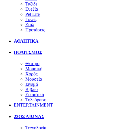
Ταξίδι
Ευεξία
Pet Life
Γονείς
Στυλ
Προτάσεις
ΑΘΛΗΤΙΚΑ
ΠΟΛΙΤΣΜΟΣ
Θέατρο
Μουσική
Χορός
Μουσεία
Σινεμά
Βιβλίο
Εικαστικά
Τηλεόραση
ENTERTAINMENT
22ΟΣ ΑΙΩΝΑΣ
Τεχνολογία