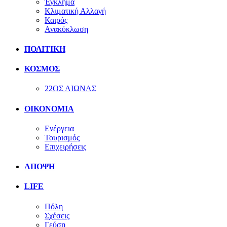
Έγκλημα
Κλιματική Αλλαγή
Καιρός
Ανακύκλωση
ΠΟΛΙΤΙΚΗ
ΚΟΣΜΟΣ
22ΟΣ ΑΙΩΝΑΣ
ΟΙΚΟΝΟΜΙΑ
Ενέργεια
Τουρισμός
Επιχειρήσεις
ΑΠΟΨΗ
LIFE
Πόλη
Σχέσεις
Γεύση