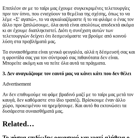
Επιπλέον αν με το ταίρι μας έχουμε συγκεκριμένες τελετουργίες
πριν τον ύπνο, που ενισχύουν τα θεμέλια της σχέσης, όπως το να
λέμε «Σ′ αγαπώ», το να αγκαλιαζόμαστε ή το να φιλάμε ο ένας τον
άλλο πριν ξαπλώσουμε, όλα αυτά είναι απολύτως αποδεκτά ακόμα
κι αν έχουμε διαπληκτιστεί. Διότι η συνέχιση αυτών των
τελετουργιών δείχνει ότι δεσμευόμαστε να βρούμε από κοινού
λύση στα προβλήματά μας.
Τα συναισθήματα είναι γενικά φευγαλέα, αλλά η δέσμευσή σας και
η φροντίδα σας για τον σύντροφό σας πιθανότατα δεν είναι.
Μπορείτε ακόμη και να πείτε όλα αυτά τα πράγματα.
3. Δεν αναγκάζουμε τον εαυτό μας να κάνει κάτι που δεν θέλει
Advertisement
Αν δεν επιθυμούμε να φάμε βραδινό μαζί με το ταίρι μας μετά τον
καυγά, δεν καθόμαστε στο ίδιο τραπέζι. Βρίσκουμε έναν άλλο
χώρο, προκειμένου να ηρεμήσουμε. Και αυτό θα εκτονώσει τα
δυσάρεστα συναισθήματά μας.
Related…
Το χάσμα επιδίωξης οργασμού και γιατί αλήθεια ο