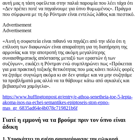
αυτή μας η τάση οφείλεται στην παλιά παροιμία που λέει τάχα ότι
«Δεν πρέπει ποτέ να πηγαίνουμε για ύπνο θυμωμένος». Πράγμα
που σύμφωνα με τη δρ Ρόντμαν είναι εντελώς λάθος και πιεστικό.
Advertisement
Advertisement
«Αυτή η σοφιστεία είναι πιθανό να πηγάζει από την ιδέα ότι η
επίλυση των διαφωνιών είναι απαραίτητη για τη διατήρηση της
αρμονίας και την αποτροπή της ακόμη μεγαλύτερης
συναισθηματικής απόστασης μεταξύ των εραστών ή των
συζύγων», εικάζει η Ρόντμαν ενώ συμπληρώνει πως «Πρόκειται
για μια πρακτική τοξικής θετικότητας που μας κάνει πολλές φορές
να ζητάμε συγνώμη ακόμα κι αν δεν φταίμε και να μην συζητάμε
τα προβλήματά μας αλλά να τα θάβουμε κάτω από αγκαλιές και
βεβιασμένα χαμόγελα».
https://www.huffingtonpost.gr/entry/e-athoa-senetheia-toe-5-lepta-
akoma-isos-na-echei-semantikes-epiptoseis-ston-epno-
mas_gr_6835ad64e4b078c719821b6f
Γιατί η εμμονή να τα βρούμε πριν τον ύπνο είναι
άδικη
1. Υποσκάπτει τη σχέση σαμποτάροντας την ειλικρινή