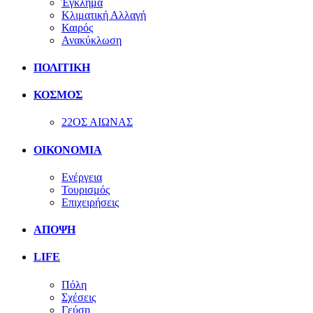
Έγκλημα
Κλιματική Αλλαγή
Καιρός
Ανακύκλωση
ΠΟΛΙΤΙΚΗ
ΚΟΣΜΟΣ
22ΟΣ ΑΙΩΝΑΣ
ΟΙΚΟΝΟΜΙΑ
Ενέργεια
Τουρισμός
Επιχειρήσεις
ΑΠΟΨΗ
LIFE
Πόλη
Σχέσεις
Γεύση