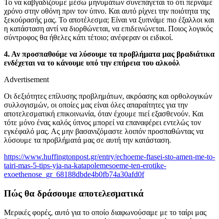
To να καβγαδίζουμε μέσω μηνυμάτων συνεπάγεται το ότι περνάμε
χρόνο στην οθόνη πριν τον ύπνο. Και αυτό ρίχνει την ποιότητα της
ξεκούρασής μας. Το αποτέλεσμα; Είναι να ξυπνάμε πιο έξαλλοι και
η κατάσταση αντί να διορθώνεται, να επιδεινώνεται. Ποιος λογικός
σύντροφος θα ήθελες κάτι τέτοιο; ανέφεραν οι ειδικοί.
4. Αν προσπαθούμε να λύσουμε τα προβλήματα μας βραδιάτικα
ενδέχεται να το κάνουμε υπό την επήρεια του αλκοόλ
Advertisement
Οι δεξιότητες επίλυσης προβλημάτων, ακρόασης και ορθολογικών
συλλογισμών, οι οποίες μας είναι όλες απαραίτητες για την
αποτελεσματική επικοινωνία, όταν έχουμε πιεί εξασθενούν. Και
τότε μόνο ένας καλός ύπνος μπορεί να επαναφέρει εντελώς τον
εγκέφαλό μας. Ας μην βασανιζόμαστε λοιπόν προσπαθώντας να
λύσουμε τα προβλήματά μας σε αυτή την κατάσταση.
https://www.huffingtonpost.gr/entry/echoeme-ftasei-sto-amen-me-to-
tairi-mas-5-tips-yia-na-katapolemesoeme-ten-erotike-
exoethenose_gr_68188dbde4b0fb74a30afd0f
Πώς θα δράσουμε αποτελεσματικά
Μερικές φορές, αυτό για το οποίο διαφωνούσαμε με το ταίρι μας