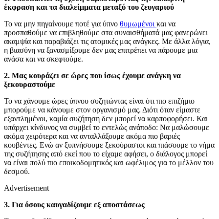
έκφραση και τα διαλείμματα μεταξύ του ζευγαριού
Το να μην πηγαίνουμε ποτέ για ύπνο
θυμωμένοι
και να
προσπαθούμε να επιβληθούμε στα συναισθήματά μας φανερώνει
ακαμψία και παραβιάζει τις ατομικές μας ανάγκες. Με άλλα λόγια,
η βιασύνη να ξανασμίξουμε δεν μας επιτρέπει να πάρουμε μια
ανάσα και να σκεφτούμε.
2. Μας κουράζει σε ώρες που ίσως έχουμε ανάγκη να
ξεκουραστούμε
Το να χάνουμε ώρες ύπνου συζητώντας είναι ότι πιο επιζήμιο
μπορούμε να κάνουμε στον οργανισμό μας. Διότι όταν είμαστε
εξαντλημένοι, καμία συζήτηση δεν μπορεί να καρποφορήσει. Και
υπάρχει κίνδυνος να συμβεί το εντελώς ανάποδο: Να μαλώσουμε
ακόμα χειρότερα και να ανταλλάξουμε ακόμα πιο βαριές
κουβέντες. Ενώ αν ξυπνήσουμε ξεκούραστοι και πιάσουμε το νήμα
της συζήτησης από εκεί που το είχαμε αφήσει, ο διάλογος μπορεί
να είναι πολύ πιο εποικοδομητικός και ωφέλιμος για το μέλλον του
δεσμού.
Advertisement
3. Για όσους καυγαδίζουμε εξ αποστάσεως