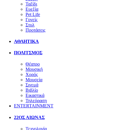
Ταξίδι
Ευεξία
Pet Life
Γονείς
Στυλ
Προτάσεις
ΑΘΛΗΤΙΚΑ
ΠΟΛΙΤΣΜΟΣ
Θέατρο
Μουσική
Χορός
Μουσεία
Σινεμά
Βιβλίο
Εικαστικά
Τηλεόραση
ENTERTAINMENT
22ΟΣ ΑΙΩΝΑΣ
Τεχνολογία