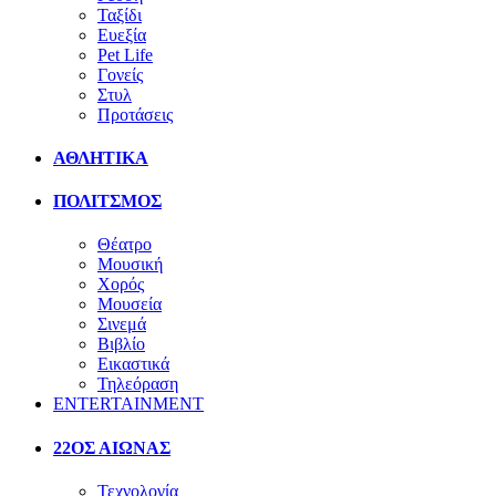
Ταξίδι
Ευεξία
Pet Life
Γονείς
Στυλ
Προτάσεις
ΑΘΛΗΤΙΚΑ
ΠΟΛΙΤΣΜΟΣ
Θέατρο
Μουσική
Χορός
Μουσεία
Σινεμά
Βιβλίο
Εικαστικά
Τηλεόραση
ENTERTAINMENT
22ΟΣ ΑΙΩΝΑΣ
Τεχνολογία