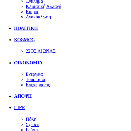
Έγκλημα
Κλιματική Αλλαγή
Καιρός
Ανακύκλωση
ΠΟΛΙΤΙΚΗ
ΚΟΣΜΟΣ
22ΟΣ ΑΙΩΝΑΣ
ΟΙΚΟΝΟΜΙΑ
Ενέργεια
Τουρισμός
Επιχειρήσεις
ΑΠΟΨΗ
LIFE
Πόλη
Σχέσεις
Γεύση