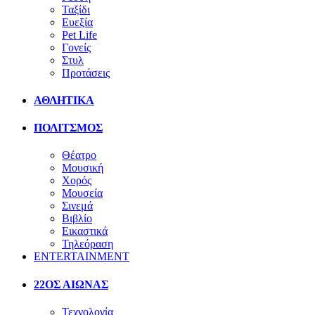
Ταξίδι
Ευεξία
Pet Life
Γονείς
Στυλ
Προτάσεις
ΑΘΛΗΤΙΚΑ
ΠΟΛΙΤΣΜΟΣ
Θέατρο
Μουσική
Χορός
Μουσεία
Σινεμά
Βιβλίο
Εικαστικά
Τηλεόραση
ENTERTAINMENT
22ΟΣ ΑΙΩΝΑΣ
Τεχνολογία