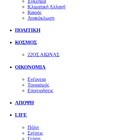
Έγκλημα
Κλιματική Αλλαγή
Καιρός
Ανακύκλωση
ΠΟΛΙΤΙΚΗ
ΚΟΣΜΟΣ
22ΟΣ ΑΙΩΝΑΣ
ΟΙΚΟΝΟΜΙΑ
Ενέργεια
Τουρισμός
Επιχειρήσεις
ΑΠΟΨΗ
LIFE
Πόλη
Σχέσεις
Γεύση