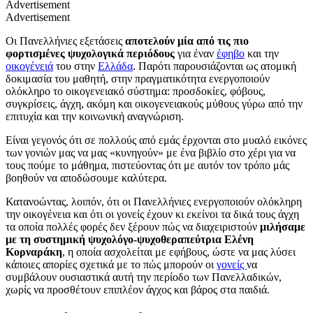
Advertisement
Advertisement
Οι Πανελλήνιες εξετάσεις
αποτελούν μία από τις πιο
φορτισμένες ψυχολογικά περιόδους
για έναν
έφηβο
και την
οικογένειά
του στην
Ελλάδα
. Παρότι παρουσιάζονται ως ατομική
δοκιμασία του μαθητή, στην πραγματικότητα ενεργοποιούν
ολόκληρο το οικογενειακό σύστημα: προσδοκίες, φόβους,
συγκρίσεις, άγχη, ακόμη και οικογενειακούς μύθους γύρω από την
επιτυχία και την κοινωνική αναγνώριση.
Είναι γεγονός ότι σε πολλούς από εμάς έρχονται στο μυαλό εικόνες
των γονιών μας να μας «κυνηγούν» με ένα βιβλίο στο χέρι για να
τους πούμε το μάθημα, πιστεύοντας ότι με αυτόν τον τρόπο μάς
βοηθούν να αποδώσουμε καλύτερα.
Κατανοώντας, λοιπόν, ότι οι Πανελλήνιες ενεργοποιούν ολόκληρη
την οικογένεια και ότι οι γονείς έχουν κι εκείνοι τα δικά τους άγχη
τα οποία πολλές φορές δεν ξέρουν πώς να διαχειριστούν
μιλήσαμε
με τη συστημική ψυχολόγο-ψυχοθεραπεύτρια Ελένη
Κορναράκη
, η οποία ασχολείται με εφήβους, ώστε να μας λύσει
κάποιες απορίες σχετικά με το πώς μπορούν οι
γονείς
να
συμβάλουν ουσιαστικά αυτή την περίοδο των Πανελλαδικών,
χωρίς να προσθέτουν επιπλέον άγχος και βάρος στα παιδιά.