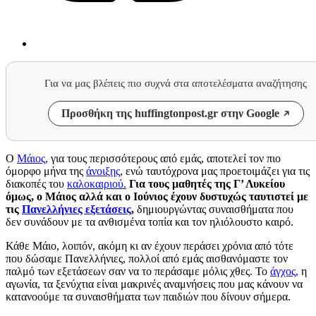
Για να μας βλέπεις πιο συχνά στα αποτελέσματα αναζήτησης
Προσθήκη της huffingtonpost.gr στην Google
Ο
Μάιος,
για τους περισσότερους από εμάς, αποτελεί τον πιο
όμορφο μήνα της
άνοιξης
, ενώ ταυτόχρονα μας προετοιμάζει για τις
διακοπές του
καλοκαιριού.
Για τους μαθητές της Γ’ Λυκείου
όμως, ο Μάιος αλλά και ο Ιούνιος έχουν δυστυχώς ταυτιστεί με
τις
Πανελλήνιες εξετάσεις
,
δημιουργώντας συναισθήματα που
δεν συνάδουν με τα ανθισμένα τοπία και τον ηλιόλουστο καιρό.
Κάθε Μάιο, λοιπόν, ακόμη κι αν έχουν περάσει χρόνια από τότε
που δώσαμε Πανελλήνιες, πολλοί από εμάς αισθανόμαστε τον
παλμό των εξετάσεων σαν να το περάσαμε μόλις χθες. Το
άγχος,
η
αγωνία, τα ξενύχτια είναι μακρινές αναμνήσεις που μας κάνουν να
κατανοούμε τα συναισθήματα των παιδιών που δίνουν σήμερα.