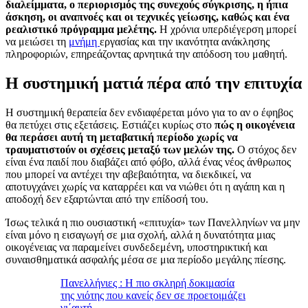
διαλείμματα, ο περιορισμός της συνεχούς σύγκρισης, η ήπια
άσκηση, οι αναπνοές και οι τεχνικές γείωσης, καθώς και ένα
ρεαλιστικό πρόγραμμα μελέτης.
Η χρόνια υπερδιέγερση μπορεί
να μειώσει τη
μνήμη
εργασίας και την ικανότητα ανάκλησης
πληροφοριών, επηρεάζοντας αρνητικά την απόδοση του μαθητή.
Η συστημική ματιά πέρα από την επιτυχία
Η συστημική θεραπεία δεν ενδιαφέρεται μόνο για το αν ο έφηβος
θα πετύχει στις εξετάσεις. Εστιάζει κυρίως στο
πώς η οικογένεια
θα περάσει αυτή τη μεταβατική περίοδο χωρίς να
τραυματιστούν οι σχέσεις μεταξύ των μελών της.
Ο στόχος δεν
είναι ένα παιδί που διαβάζει από φόβο, αλλά ένας νέος άνθρωπος
που μπορεί να αντέχει την αβεβαιότητα, να διεκδικεί, να
αποτυγχάνει χωρίς να καταρρέει και να νιώθει ότι η αγάπη και η
αποδοχή δεν εξαρτώνται από την επίδοσή του.
Ίσως τελικά η πιο ουσιαστική «επιτυχία» των Πανελληνίων να μην
είναι μόνο η εισαγωγή σε μια σχολή, αλλά η δυνατότητα μιας
οικογένειας να παραμείνει συνδεδεμένη, υποστηρικτική και
συναισθηματικά ασφαλής μέσα σε μια περίοδο μεγάλης πίεσης.
Πανελλήνιες : Η πιο σκληρή δοκιμασία
της νιότης που κανείς δεν σε προετοιμάζει
γι΄αυτή