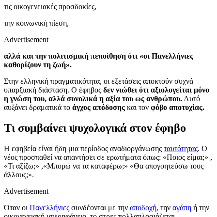
τις οικογενειακές προσδοκίες,
την κοινωνική πίεση,
Advertisement
αλλά και την πολιτισμική πεποίθηση ότι «οι Πανελλήνιες
καθορίζουν τη ζωή».
Στην ελληνική πραγματικότητα, οι εξετάσεις αποκτούν συχνά
υπαρξιακή διάσταση. Ο έφηβος
δεν νιώθει ότι αξιολογείται μόνο
η γνώση του, αλλά συνολικά η αξία του ως ανθρώπου.
Αυτό
αυξάνει δραματικά το
άγχος απόδοσης
και τον
φόβο αποτυχίας.
Τι συμβαίνει ψυχολογικά στον έφηβο
Η εφηβεία είναι ήδη μια περίοδος αναδιοργάνωσης
ταυτότητας
. Ο
νέος προσπαθεί να απαντήσει σε ερωτήματα όπως: «Ποιος είμαι;» ,
«Τι αξίζω;» ,«Μπορώ να τα καταφέρω;» «Θα απογοητεύσω τους
άλλους;».
Advertisement
Όταν οι
Πανελλήνιες
συνδέονται με την
αποδοχή,
την
αγάπη
ή την
οικογενειακή υπερηφάνεια, το στρες πολλαπλασιάζεται.