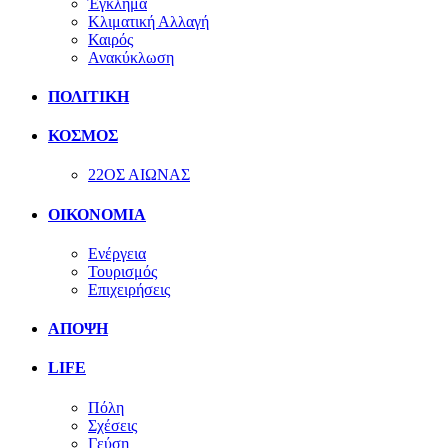
Έγκλημα
Κλιματική Αλλαγή
Καιρός
Ανακύκλωση
ΠΟΛΙΤΙΚΗ
ΚΟΣΜΟΣ
22ΟΣ ΑΙΩΝΑΣ
ΟΙΚΟΝΟΜΙΑ
Ενέργεια
Τουρισμός
Επιχειρήσεις
ΑΠΟΨΗ
LIFE
Πόλη
Σχέσεις
Γεύση