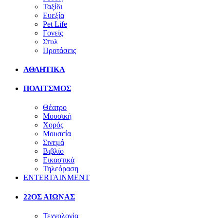
Ταξίδι
Ευεξία
Pet Life
Γονείς
Στυλ
Προτάσεις
ΑΘΛΗΤΙΚΑ
ΠΟΛΙΤΣΜΟΣ
Θέατρο
Μουσική
Χορός
Μουσεία
Σινεμά
Βιβλίο
Εικαστικά
Τηλεόραση
ENTERTAINMENT
22ΟΣ ΑΙΩΝΑΣ
Τεχνολογία