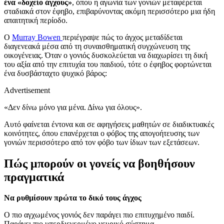
ένα «δοχείο άγχους»
, όπου η αγωνία των γονιών μεταφέρεται
σταδιακά στον έφηβο, επιβαρύνοντας ακόμη περισσότερο μια ήδη
απαιτητική περίοδο.
Ο
Murray Bowen
περιέγραψε πώς το άγχος μεταδίδεται
διαγενεακά μέσα από τη συναισθηματική συγχώνευση της
οικογένειας. Όταν ο γονιός δυσκολεύεται να διαχωρίσει τη δική
του αξία από την επιτυχία του παιδιού, τότε ο έφηβος φορτώνεται
ένα δυσβάσταχτο ψυχικό βάρος:
Advertisement
«Δεν δίνω μόνο για μένα. Δίνω για όλους».
Αυτό φαίνεται έντονα και σε αφηγήσεις μαθητών σε διαδικτυακές
κοινότητες, όπου επανέρχεται ο φόβος της απογοήτευσης των
γονιών περισσότερο από τον φόβο των ίδιων των εξετάσεων.
Πώς μπορούν οι γονείς να βοηθήσουν
πραγματικά
Να ρυθμίσουν πρώτα το δικό τους άγχος
Ο πιο αγχωμένος γονιός δεν παράγει πιο επιτυχημένο παιδί.
Παράγει πιο υπερδιεγερμένο νευρικό σύστημα.