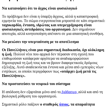
Να κατανοήσει ότι το άγχος είναι φυσιολογικό
Το πρόβλημα δεν είναι η ύπαρξη άγχους, αλλά η καταστροφική
ερμηνεία του. Το σώμα ενεργοποιείται μπροστά σε κάτι σημαντικό:
ταχυκαρδία, ένταση, ιδρώτας και υπερεγρήγορση είναι
φυσιολογικές αντιδράσεις του οργανισμού
. Δεν σημαίνουν
αποτυχία, αλλά κινητοποίηση απέναντι σε μια απαιτητική συνθήκη.
Να μειώσει την υπερταύτιση με το αποτέλεσμα
Οι Πανελλήνιες είναι μια σημαντική διαδικασία, όχι ολόκληρη
η ζωή
. Πολλοί νέοι που αρχικά δεν πέρασαν στη σχολή που
επιθυμούσαν κατάφεραν αργότερα να αναδιαμορφώσουν
δημιουργικά τη ζωή τους και να βρουν διαφορετικούς δρόμους
εξέλιξης. Αυτό αναδεικνύεται έντονα και μέσα από εμπειρίες νέων
ενηλίκων, οι οποίοι περιγράφουν πως
«υπάρχει ζωή μετά τις
Πανελλήνιες».
Να προστατεύσει το νευρικό του σύστημα
Η απόδοση δεν εξαρτάται μόνο από το
διάβασμα,
αλλά και από τη
βιολογική ρύθμιση του οργανισμού.
Σημαντικό ρόλο παίζουν
ο σταθερός
ύπνος
, τα απαραίτητα