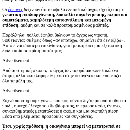
Οι
έρευνες
δείχνουν ότι το υψηλό εξεταστικό άγχος σχετίζεται με
γνωστική αποδιοργάνωση, δυσκολία συγκέντρωσης, σωματικά
συμπτώματα, χαμηλότερη αυτοαντίληψη και μειωμένη
επίδοση,
ακόμη και σε καλά προετοιμασμένους μαθητές.
Παράλληλα, πολλοί έφηβοι βιώνουν το άγχος ως ντροπή,
υιοθετώντας σκέψεις όπως «αν αποτύχω, σημαίνει ότι δεν αξίζω».
Αυτό είναι ιδιαίτερα επικίνδυνο, γιατί μετατρέπει μια εξεταστική
διαδικασία σε κρίση ταυτότητας.
Advertisement
Από συστημική σκοπιά, το άγχος δεν αφορά αποκλειστικά ένα
άτομο, αλλά «κυκλοφορεί» μέσα στην οικογένεια και επηρεάζει
όλα τα μέλη της.
Advertisement
Συχνά παρατηρούμε γονείς που κοιμούνται λιγότερο από το ίδιο το
παιδί, συνεχή έλεγχο του διαβάσματος, υπερπροστασία, έντονες
συναισθηματικές μεταπτώσεις ή ακόμη και μια σιωπηλή πίεση
μέσα από βλέμματα, προσδοκίες και συγκρίσεις.
Έτσι,
χωρίς πρόθεση, η οικογένεια μπορεί να μετατραπεί σε