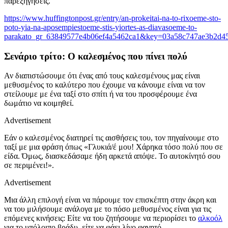
παρεξηγήσεις.
https://www.huffingtonpost.gr/entry/an-prokeitai-na-to-rixoeme-sto-
poto-yia-na-aposempiestoeme-stis-yiortes-as-diavasoeme-to-
parakato_gr_63849577e4b06ef4a5462ca1&key=03a58c747ae3b2d4
Σενάριο τρίτο: Ο καλεσμένος που πίνει πολύ
Αν διαπιστώσουμε ότι ένας από τους καλεσμένους μας είναι
μεθυσμένος το καλύτερο που έχουμε να κάνουμε είναι να τον
στείλουμε με ένα ταξί στο σπίτι ή να του προσφέρουμε ένα
δωμάτιο να κοιμηθεί.
Advertisement
Εάν ο καλεσμένος διατηρεί τις αισθήσεις του, τον πηγαίνουμε στο
ταξί με μια φράση όπως «Γλυκιά/έ μου! Χάρηκα τόσο πολύ που σε
είδα. Όμως, διασκεδάσαμε ήδη αρκετά απόψε. Το αυτοκίνητό σου
σε περιμένει!».
Advertisement
Μια άλλη επιλογή είναι να πάρουμε τον επισκέπτη στην άκρη και
να του μιλήσουμε ανάλογα με το πόσο μεθυσμένος είναι για τις
επόμενες κινήσεις: Eίτε να του ζητήσουμε να περιορίσει το
αλκοόλ
για το υπόλοιπο βράδυ, είτε να φάει λίγο φαγητό.