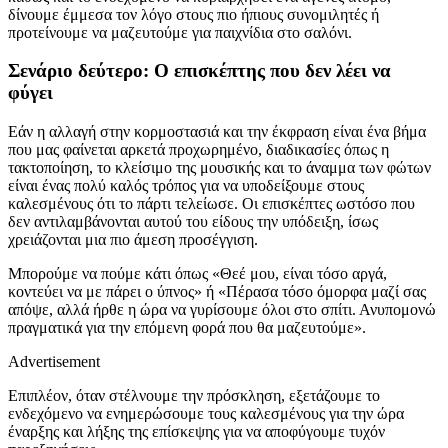
δίνουμε έμμεσα τον λόγο στους πιο ήπιους συνομιλητές ή
προτείνουμε να μαζευτούμε για παιχνίδια στο σαλόνι.
Σενάριο δεύτερο: Ο επισκέπτης που δεν λέει να
φύγει
Εάν η αλλαγή στην κορμοστασιά και την έκφραση είναι ένα βήμα
που μας φαίνεται αρκετά προχωρημένο, διαδικασίες όπως η
τακτοποίηση, το κλείσιμο της μουσικής και το άναμμα των φώτων
είναι ένας πολύ καλός τρόπος για να υποδείξουμε στους
καλεσμένους ότι το πάρτι τελείωσε. Οι επισκέπτες ωστόσο που
δεν αντιλαμβάνονται αυτού του είδους την υπόδειξη, ίσως
χρειάζονται μια πιο άμεση προσέγγιση.
Μπορούμε να πούμε κάτι όπως «Θεέ μου, είναι τόσο αργά,
κοντεύει να με πάρει ο ύπνος» ή «Πέρασα τόσο όμορφα μαζί σας
απόψε, αλλά ήρθε η ώρα να γυρίσουμε όλοι στο σπίτι. Ανυπομονώ
πραγματικά για την επόμενη φορά που θα μαζευτούμε».
Advertisement
Επιπλέον, όταν στέλνουμε την πρόσκληση, εξετάζουμε το
ενδεχόμενο να ενημερώσουμε τους καλεσμένους για την ώρα
έναρξης και λήξης της επίσκεψης για να αποφύγουμε τυχόν