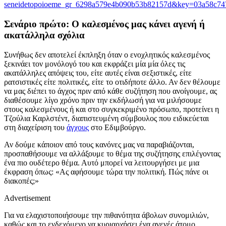
seneidetopoioeme_gr_6298a579e4b090b53b82157d&key=03a58c74
Σενάριο πρώτο: Ο καλεσμένος μας κάνει αγενή ή
ακατάλληλα σχόλια
Συνήθως δεν αποτελεί έκπληξη όταν ο ενοχλητικός καλεσμένος
ξεκινάει τον μονόλογό του και εκφράζει μία μία όλες τις
ακατάλληλες απόψεις του, είτε αυτές είναι σεξιστικές, είτε
ρατσιστικές είτε πολιτικές, είτε το οτιδήποτε άλλο. Αν δεν θέλουμε
να μας διέπει το άγχος πριν από κάθε συζήτηση που ανοίγουμε, ας
διαθέσουμε λίγο χρόνο πριν την εκδήλωσή για να μιλήσουμε
στους καλεσμένους ή και στο συγκεκριμένο πρόσωπο, προτείνει η
Τζούλια Καρλστέντ, διαπιστευμένη σύμβουλος που ειδικεύεται
στη διαχείριση του
άγχους
στο Εδιμβούργο.
Αν δούμε κάποιον από τους κανόνες μας να παραβιάζονται,
προσπαθήσουμε να αλλάξουμε το θέμα της συζήτησης επιλέγοντας
ένα πιο ουδέτερο θέμα. Αυτό μπορεί να λειτουργήσει με μια
έκφραση όπως: «Ας αφήσουμε τώρα την πολιτική. Πώς πάνε οι
διακοπές;»
Advertisement
Για να ελαχιστοποιήσουμε την πιθανότητα άβολων συνομιλιών,
καθώς και το ενδεχόμενο να κυριαρχήσει ένα αγενές άτομο,