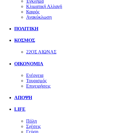
Έγκλημα
Κλιματική Αλλαγή
Καιρός
Ανακύκλωση
ΠΟΛΙΤΙΚΗ
ΚΟΣΜΟΣ
22ΟΣ ΑΙΩΝΑΣ
ΟΙΚΟΝΟΜΙΑ
Ενέργεια
Τουρισμός
Επιχειρήσεις
ΑΠΟΨΗ
LIFE
Πόλη
Σχέσεις
Γεύση