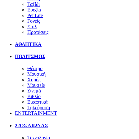
Ταξίδι
Ευεξία
Pet Life
Γονείς
Στυλ
Προτάσεις
ΑΘΛΗΤΙΚΑ
ΠΟΛΙΤΣΜΟΣ
Θέατρο
Μουσική
Χορός
Μουσεία
Σινεμά
Βιβλίο
Εικαστικά
Τηλεόραση
ENTERTAINMENT
22ΟΣ ΑΙΩΝΑΣ
Τεχνολογία