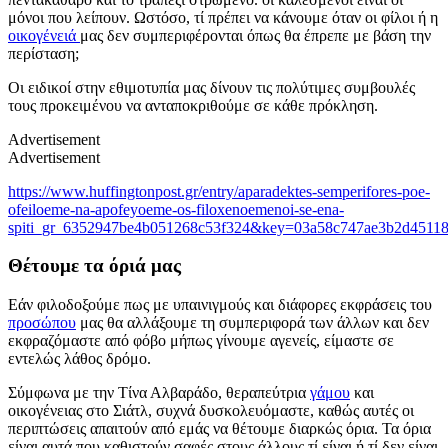
μόνοι που λείπουν. Ωστόσο, τί πρέπει να κάνουμε όταν οι φίλοι ή η
οικογένειά
μας δεν συμπεριφέρονται όπως θα έπρεπε με βάση την
περίσταση;
Οι ειδικοί στην εθιμοτυπία μας δίνουν τις πολύτιμες συμβουλές
τους προκειμένου να ανταποκριθούμε σε κάθε πρόκληση.
Advertisement
Advertisement
https://www.huffingtonpost.gr/entry/aparadektes-semperifores-poe-
ofeiloeme-na-apofeyoeme-os-filoxenoemenoi-se-ena-
spiti_gr_6352947be4b051268c53f324&key=03a58c747ae3b2d45118
Θέτουμε τα όριά μας
Εάν φιλοδοξούμε πως με υπαινιγμούς και διάφορες εκφράσεις του
προσώπου
μας θα αλλάξουμε τη συμπεριφορά των άλλων και δεν
εκφραζόμαστε από φόβο μήπως γίνουμε αγενείς, είμαστε σε
εντελώς λάθος δρόμο.
Σύμφωνα με την Τίνα Αλβαράδο, θεραπεύτρια
γάμου
και
οικογένειας στο Σιάτλ, συχνά δυσκολευόμαστε, καθώς αυτές οι
περιπτώσεις απαιτούν από εμάς να θέτουμε διαρκώς όρια. Τα όρια
είναι αυτά που καθιστούν σαφές στους άλλους τί είναι ή τί δεν είναι