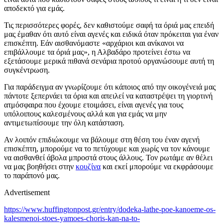
αποδεκτό για εμάς.
Τις περισσότερες φορές, δεν καθιστούμε σαφή τα όριά μας επειδή
μας έμαθαν ότι αυτό είναι αγενές και ειδικά όταν πρόκειται για έναν
επισκέπτη. Εάν αισθανόμαστε «αρχάριοι και ανίκανοι να
επιβάλλουμε τα όριά μας», η Αλβαδάρο προτείνει έστω να
εξετάσουμε μερικά πιθανά σενάρια προτού οργανώσουμε αυτή τη
συγκέντρωση.
Για παράδειγμα αν γνωρίζουμε ότι κάποιος από την οικογένειά μας
πάντοτε ξεπερνάει τα όρια και απειλεί να καταστρέψει τη γιορτινή
ατμόσφαιρα που έχουμε ετοιμάσει, είναι αγενές για τους
υπόλοιπους καλεσμένους αλλά και για εμάς να μην
αντιμετωπίσουμε την όλη κατάσταση.
Αν λοιπόν επιδιώκουμε να βάλουμε στη θέση του έναν αγενή
επισκέπτη, μπορούμε να το πετύχουμε και χωρίς να τον κάνουμε
να αισθανθεί άβολα μπροστά στους άλλους. Τον ρωτάμε αν θέλει
να μας βοηθήσει στην
κουζίνα
και εκεί μπορούμε να εκφράσουμε
το παράπονό μας.
Advertisement
https://www.huffingtonpost.gr/entry/dodeka-lathe-poe-kanoeme-os-
kalesmenoi-stoes-yamoes-choris-kan-na-to-