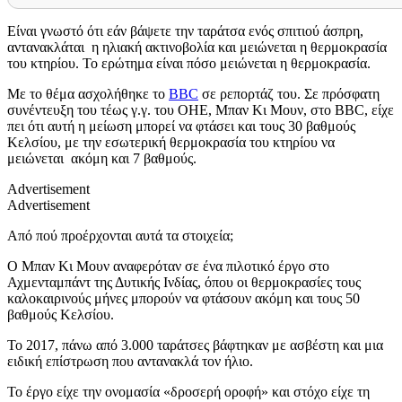
Είναι γνωστό ότι εάν βάψετε την ταράτσα ενός σπιτιού άσπρη,
αντανακλάται η ηλιακή ακτινοβολία και μειώνεται η θερμοκρασία
του κτηρίου. Το ερώτημα είναι πόσο μειώνεται η θερμοκρασία.
Με το θέμα ασχολήθηκε το
BBC
σε ρεπορτάζ του. Σε πρόσφατη
συνέντευξη του τέως γ.γ. του ΟΗΕ, Μπαν Κι Μουν, στο BBC, είχε
πει ότι αυτή η μείωση μπορεί να φτάσει και τους 30 βαθμούς
Κελσίου, με την εσωτερική θερμοκρασία του κτηρίου να
μειώνεται ακόμη και 7 βαθμούς.
Advertisement
Advertisement
Από πού προέρχονται αυτά τα στοιχεία;
Ο Μπαν Κι Μουν αναφερόταν σε ένα πιλοτικό έργο στο
Αχμενταμπάντ της Δυτικής Ινδίας, όπου οι θερμοκρασίες τους
καλοκαιρινούς μήνες μπορούν να φτάσουν ακόμη και τους 50
βαθμούς Κελσίου.
Το 2017, πάνω από 3.000 ταράτσες βάφτηκαν με ασβέστη και μια
ειδική επίστρωση που αντανακλά τον ήλιο.
Το έργο είχε την ονομασία «δροσερή οροφή» και στόχο είχε τη