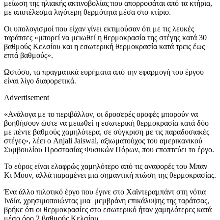
μείωση της ηλιακής ακτινοβολίας που απορροφάται από τα κτήρια,
με αποτέλεσμα λιγότερη θερμότητα μέσα στο κτίριο.
Οι υπολογισμοί που είχαν γίνει εκτιμούσαν ότι με τις λευκές
ταράτσες «μπορεί να μειωθεί η θερμοκρασία της στέγης κατά 30
βαθμούς Κελσίου και η εσωτερική θερμοκρασία κατά τρεις έως
επτά βαθμούς».
Ωστόσο, τα πραγματικά ευρήματα από την εφαρμογή του έργου
είναι λίγο διαφορετικά.
Advertisement
«Ανάλογα με το περιβάλλον, οι δροσερές οροφές μπορούν να
βοηθήσουν ώστε να μειωθεί η εσωτερική θερμοκρασία κατά δύο
με πέντε βαθμούς χαμηλότερα, σε σύγκριση με τις παραδοσιακές
στέγες», λέει ο Anjali Jaiswal, αξιωματούχος του αμερικανικού
Συμβουλίου Προστασίας Φυσικών Πόρων, που εποπτεύει το έργο.
Το εύρος είναι ελαφρώς χαμηλότερο από τις αναφορές του Μπαν
Κι Μουν, αλλά παραμένει μια σημαντική πτώση της θερμοκρασίας.
Ένα άλλο πιλοτικό έργο που έγινε στο Χαϊντεραμπάντ στη νότια
Ινδία, χρησιμοποιώντας μια μεμβράνη επικάλυψης της ταράτσας,
βρήκε ότι οι θερμοκρασίες στο εσωτερικό ήταν χαμηλότερες κατά
μέσο όρο 2 βαθμούς Κελσίου.