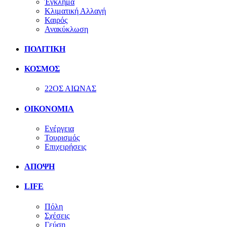
Έγκλημα
Κλιματική Αλλαγή
Καιρός
Ανακύκλωση
ΠΟΛΙΤΙΚΗ
ΚΟΣΜΟΣ
22ΟΣ ΑΙΩΝΑΣ
ΟΙΚΟΝΟΜΙΑ
Ενέργεια
Τουρισμός
Επιχειρήσεις
ΑΠΟΨΗ
LIFE
Πόλη
Σχέσεις
Γεύση