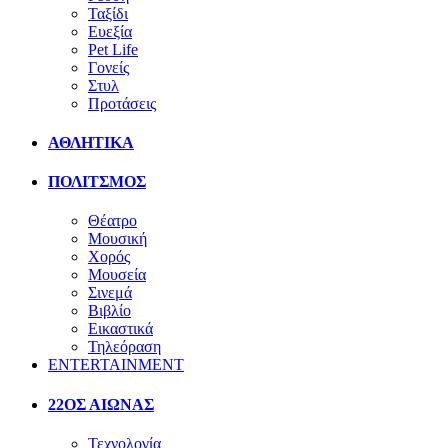
Ταξίδι
Ευεξία
Pet Life
Γονείς
Στυλ
Προτάσεις
ΑΘΛΗΤΙΚΑ
ΠΟΛΙΤΣΜΟΣ
Θέατρο
Μουσική
Χορός
Μουσεία
Σινεμά
Βιβλίο
Εικαστικά
Τηλεόραση
ENTERTAINMENT
22ΟΣ ΑΙΩΝΑΣ
Τεχνολογία