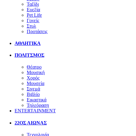
Ταξίδι
Ευεξία
Pet Life
Γονείς
Στυλ
Προτάσεις
ΑΘΛΗΤΙΚΑ
ΠΟΛΙΤΣΜΟΣ
Θέατρο
Μουσική
Χορός
Μουσεία
Σινεμά
Βιβλίο
Εικαστικά
Τηλεόραση
ENTERTAINMENT
22ΟΣ ΑΙΩΝΑΣ
Τεχνολογία