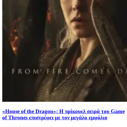
«House of the Dragon»: Η πρίκουελ σειρά του Game
of Thrones επιστρέφει με τον μεγάλο εμφύλιο