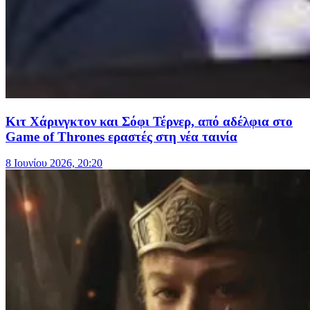
Κιτ Χάρινγκτον και Σόφι Τέρνερ, από αδέλφια στο
Game of Thrones εραστές στη νέα ταινία
8 Ιουνίου 2026, 20:20