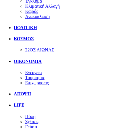
Έγκλημα
Κλιματική Αλλαγή
Καιρός
Ανακύκλωση
ΠΟΛΙΤΙΚΗ
ΚΟΣΜΟΣ
22ΟΣ ΑΙΩΝΑΣ
ΟΙΚΟΝΟΜΙΑ
Ενέργεια
Τουρισμός
Επιχειρήσεις
ΑΠΟΨΗ
LIFE
Πόλη
Σχέσεις
Γεύση