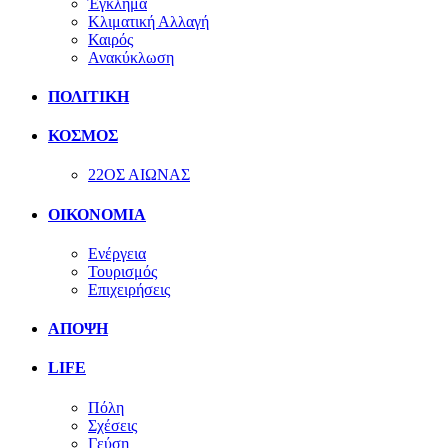
Έγκλημα
Κλιματική Αλλαγή
Καιρός
Ανακύκλωση
ΠΟΛΙΤΙΚΗ
ΚΟΣΜΟΣ
22ΟΣ ΑΙΩΝΑΣ
ΟΙΚΟΝΟΜΙΑ
Ενέργεια
Τουρισμός
Επιχειρήσεις
ΑΠΟΨΗ
LIFE
Πόλη
Σχέσεις
Γεύση