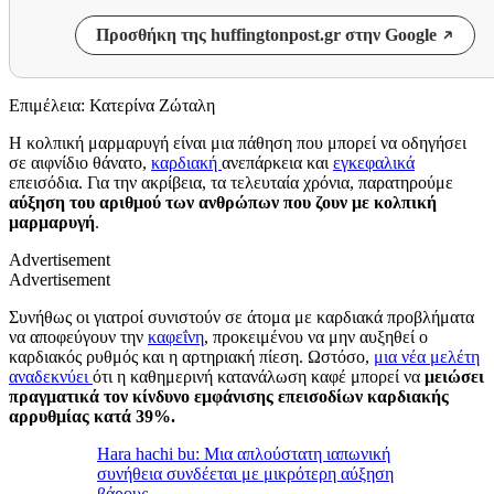
Προσθήκη της huffingtonpost.gr στην Google
Επιμέλεια: Κατερίνα Ζώταλη
Η κολπική μαρμαρυγή είναι μια πάθηση που μπορεί να οδηγήσει
σε αιφνίδιο θάνατο,
καρδιακή
ανεπάρκεια και
εγκεφαλικά
επεισόδια. Για την ακρίβεια, τα τελευταία χρόνια, παρατηρούμε
αύξηση του αριθμού των ανθρώπων που ζουν με κολπική
μαρμαρυγή
.
Advertisement
Advertisement
Συνήθως οι γιατροί συνιστούν σε άτομα με καρδιακά προβλήματα
να αποφεύγουν την
καφεΐνη
, προκειμένου να μην αυξηθεί ο
καρδιακός ρυθμός και η αρτηριακή πίεση. Ωστόσο,
μια νέα μελέτη
αναδεκνύει
ότι η καθημερινή κατανάλωση καφέ μπορεί να
μειώσει
πραγματικά τον κίνδυνο εμφάνισης επεισοδίων καρδιακής
αρρυθμίας κατά 39%.
Hara hachi bu: Μια απλούστατη ιαπωνική
συνήθεια συνδέεται με μικρότερη αύξηση
βάρους