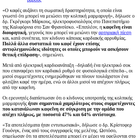
«Ο καφές αυξάνει τη σωματική δραστηριότητα, η οποία είναι
γνωστό ότι μπορεί να μειώσει την κολπική μαρμαρυγή», δήλωσε ο
δρ. Γκρέγκορι Μάρκους, ηλεκτροφυσιολόγος στο Πανεπιστήμιο
της Καλιφόρνια στο Σαν Φρανσίσκο. «Επιπλέον, η
καφεΐνη είναι
διουρητική
, γεγονός που μπορεί να μειώνει την
αρτηριακή πίεση
και, κατά συνέπεια, τον κίνδυνο κάποιας καρδιακής αρρυθμίας.
Πολλά άλλα συστατικά του καφέ έχουν επίσης
αντιφλεγμονώδεις ιδιότητες οι οποίες μπορούν να ασκήσουν
θετική επίδραση
», σημειώνει.
Μετά από ηλεκτρική καρδιοανάταξη –δηλαδή ένα ηλεκτρικό σοκ
που επαναφέρει τον καρδιακό ρυθμό σε φυσιολογικά επίπεδα–, οι
μισοί συμμετέχοντες ενημερώθηκαν να πίνουν τουλάχιστον ένα
φλιτζάνι καφέ την ημέρα, ενώ οι άλλοι μισοί να απέχουν πλήρως
από την καφεΐνη.
Οι ερευνητές διαπίστωσαν ότι ο κίνδυνος υποτροπής της κολπικής
μαρμαρυγής
ήταν σημαντικά χαμηλότερος στους συμμετέχοντες
που κατανάλωναν καφεΐνη σε σύγκριση με την ομάδα που
απέχει πλήρως, με ποσοστά 47% και 64% αντίστοιχα
.
«Τα αποτελέσματα ήταν εντυπωσιακά», δήλωσε ο δρ. Κρίστοφερ
Γουόνγκ, ένας από τους συγγραφείς της μελέτης. Ωστόσο,
σημείωσαν ότι τα αποτελέσματα μπορεί εν μέρει να οφείλονται στο