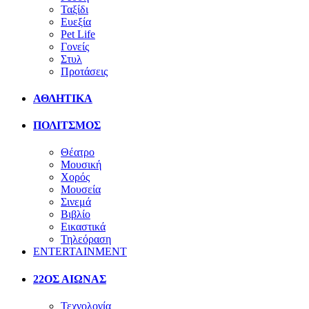
Ταξίδι
Ευεξία
Pet Life
Γονείς
Στυλ
Προτάσεις
ΑΘΛΗΤΙΚΑ
ΠΟΛΙΤΣΜΟΣ
Θέατρο
Μουσική
Χορός
Μουσεία
Σινεμά
Βιβλίο
Εικαστικά
Τηλεόραση
ENTERTAINMENT
22ΟΣ ΑΙΩΝΑΣ
Τεχνολογία