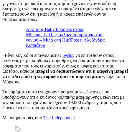
γεγονός ότι μερικοί από τους συμμετέχοντες είχαν καλύτερη
διατροφή, ενώ επεσήμαναν ότι ορισμένα άτομα ενδέχεται να
διαπιστώσουν ότι η καφεΐνη ή ο καφές επιδεινώνουν τα
συμπτώματα τους.
Από τους Baby boomers στους
Millennials: Πώς άλλαξε το πρότυπο του
γονιού – Μιλά στη HuffPost η Αλεξάνδρα
Καππάτου
«Είναι λογικό οι επαγγελματίες
υγείας
να επιτρέπουν στους
ασθενείς με με καρδιακές αρρυθμίες να δοκιμάσουν καφεϊνούχα
ροφήματα που τους ευχαριστούν, όπως ο καφές και το τσάι.
Ωστόσο, κάποιοι
μπορεί να διαπιστώσουν ότι η καφεΐνη μπορεί
να επιδεινώσει ή να πυροδοτήσει τα συμπτώματα
», δήλωσε ο
Μάρκους.
Τα ευρήματα αυτά ενισχύουν προηγούμενες έρευνες που
υποδηλώνουν ότι ο κίνδυνος κολπικής μαρμαρυγής μειώνεται με
την πάροδο του χρόνου σε σχεδόν 19.000 άνδρες γιατρούς που
έπιναν ένα έως τρία φλιτζάνια καφέ την ημέρα.
Με πληροφορίες από
The Independent