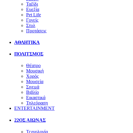
Ταξίδι
Ευεξία
Pet Life
Γονείς
Στυλ
Προτάσεις
ΑΘΛΗΤΙΚΑ
ΠΟΛΙΤΣΜΟΣ
Θέατρο
Μουσική
Χορός
Μουσεία
Σινεμά
Βιβλίο
Εικαστικά
Τηλεόραση
ENTERTAINMENT
22ΟΣ ΑΙΩΝΑΣ
Τεχνολογία