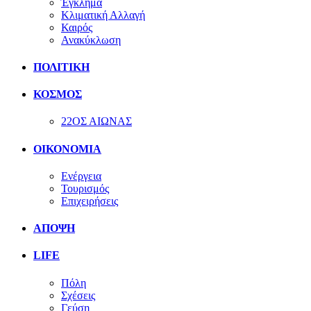
Έγκλημα
Κλιματική Αλλαγή
Καιρός
Ανακύκλωση
ΠΟΛΙΤΙΚΗ
ΚΟΣΜΟΣ
22ΟΣ ΑΙΩΝΑΣ
ΟΙΚΟΝΟΜΙΑ
Ενέργεια
Τουρισμός
Επιχειρήσεις
ΑΠΟΨΗ
LIFE
Πόλη
Σχέσεις
Γεύση