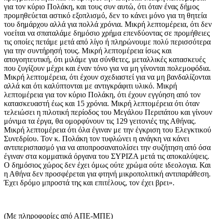
για τον κύριο Πολάκη, και τους συν αυτώ, ότι όταν ένας δήμος
προμηθεύεται αστικό εξοπλισμό, δεν το κάνει μόνο για τη θητεία
του δημάρχου αλλά για πολλά χρόνια. Μικρή λεπτομέρεια, ότι δεν
νοείται να σπαταλάμε δημόσιο χρήμα επενδύοντας σε προμήθειες
τις οποίες πετάμε μετά από λίγο ή πληρώνουμε πολύ περισσότερα
για την συντήρησή τους. Μικρή λεπτομέρεια ίσως και
απογοητευτική, ότι μιλάμε για σύνθετες, μεταλλικές κατασκευές
που ζυγίζουν μέχρι και έναν τόνο για να μη γίνονται πολεμοφόδια.
Μικρή λεπτομέρεια, ότι έχουν σχεδιαστεί για να μη βανδαλίζονται
αλλά και ότι καλύπτονται με αντιγκράφιτι υλικό. Μικρή
λεπτομέρεια για τον κύριο Πολάκη, ότι έχουν εγγύηση από τον
κατασκευαστή έως και 15 χρόνια. Μικρή λεπτομέρεια ότι όταν
τελειώσει η πιλοτική περίοδος του Μεγάλου Περιπάτου και γίνουν
μόνιμα τα έργα, θα ομορφύνουν τις 129 γειτονιές της Αθήνας.
Μικρή λεπτομέρεια ότι όλα έγιναν με την έγκριση του Ελεγκτικού
Συνεδρίου. Τον κ. Πολάκη τον τυφλώνει η ανάγκη να κάνει
αντιπερισπασμό για να αποπροσανατολίσει την συζήτηση από όσα
έγιναν στα κομματικά όργανα του ΣΥΡΙΖΑ μετά τις αποκαλύψεις.
Ο δημόσιος χώρος δεν έχει όμως ούτε χρώμα ούτε ιδεολογια. Και
η Αθήνα δεν προσφέρεται για φτηνή μικροπολιτική αντιπαράθεση.
Έχει δρόμο μπροστά της και επιτέλους, τον έχει βρει».
(Με πληροφορίες από ΑΠΕ-ΜΠΕ)