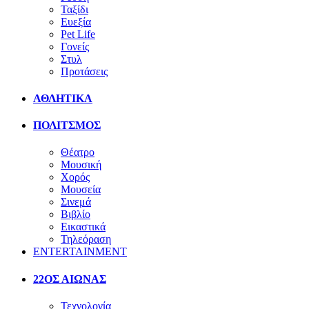
Ταξίδι
Ευεξία
Pet Life
Γονείς
Στυλ
Προτάσεις
ΑΘΛΗΤΙΚΑ
ΠΟΛΙΤΣΜΟΣ
Θέατρο
Μουσική
Χορός
Μουσεία
Σινεμά
Βιβλίο
Εικαστικά
Τηλεόραση
ENTERTAINMENT
22ΟΣ ΑΙΩΝΑΣ
Τεχνολογία