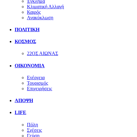
Έγκλημα
Κλιματική Αλλαγή
Καιρός
Ανακύκλωση
ΠΟΛΙΤΙΚΗ
ΚΟΣΜΟΣ
22ΟΣ ΑΙΩΝΑΣ
ΟΙΚΟΝΟΜΙΑ
Ενέργεια
Τουρισμός
Επιχειρήσεις
ΑΠΟΨΗ
LIFE
Πόλη
Σχέσεις
Γεύση