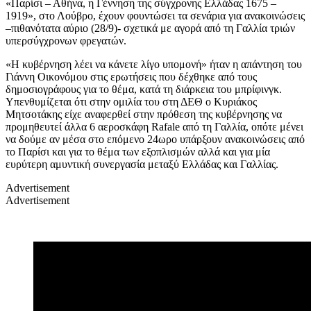
«Παρίσι – Αθήνα, η Γέννηση της σύγχρονης Ελλάδας 1675 –
1919», στο Λούβρο, έχουν φουντώσει τα σενάρια για ανακοινώσεις
–πιθανότατα αύριο (28/9)- σχετικά με αγορά από τη Γαλλία τριών
υπερσύγχρονων φρεγατών.
«Η κυβέρνηση λέει να κάνετε λίγο υπομονή» ήταν η απάντηση του
Γιάννη Οικονόμου στις ερωτήσεις που δέχθηκε από τους
δημοσιογράφους για το θέμα, κατά τη διάρκεια του μπρίφινγκ.
Υπενθυμίζεται ότι στην ομιλία του στη ΔΕΘ ο Κυριάκος
Μητσοτάκης είχε αναφερθεί στην πρόθεση της κυβέρνησης να
προμηθευτεί άλλα 6 αεροσκάφη Rafale από τη Γαλλία, οπότε μένει
να δούμε αν μέσα στο επόμενο 24ωρο υπάρξουν ανακοινώσεις από
το Παρίσι και για το θέμα των εξοπλισμών αλλά και για μία
ευρύτερη αμυντική συνεργασία μεταξύ Ελλάδας και Γαλλίας.
Advertisement
Advertisement