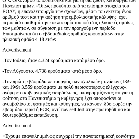
Ο κ. Οικονόμου τοποθετήθηκε και για τη δια ζώσης λειτουργία των
Πανεπιστημίων. «Όπως προκύπτει από τα επίσημα στοιχεία του
ΕΟΔΥ, η επαναλειτουργία των σχολείων, μέσω του εκτεταμένου
αριθμού τεστ και την αύξηση της εμβολιαστικής κάλυψης, έχει
περιορίσει αισθητά την κυκλοφορία του ιού στις ηλικιακές ομάδες
των μαθητών, σε σύγκριση με την προηγούμενη περίοδο.
Επισημαίνεται ότι ο εβδομαδιαίος αριθμός κρουσμάτων στην
ηλικιακή ομάδα 4-18 ετών:
Advertisement
-Τον Ιούλιο, ήταν 4.324 κρούσματα κατά μέσο όρο.
-Τον Αύγουστο, 4.738 κρούσματα κατά μέσο όρο.
-Την πρώτη εβδομάδα λειτουργίας των σχολικών μονάδων (13/9
και 19/9) 3.559 κρούσματα με πολύ περισσότερους ελέγχους»,
ανέφερε ο κυβερνητικός εκπρόσωπος, υπογραμμίζοντας ότι για τη
φοίτηση στα Πανεπιστήμια η κυβέρνηση έχει αποφασίσει οι
ανεμβολίαστοι φοιτητές και καθηγητές, να κάνουν δύο φορές την
εβδομάδα rapid ή PCR, αντί των self-test στην πρωτοβάθμια και
δευτεροβάθμια εκπαίδευση.
Advertisement
«Έχουμε επανειλημμένως συγχαρεί την πανεπιστημιακή κοινότητα