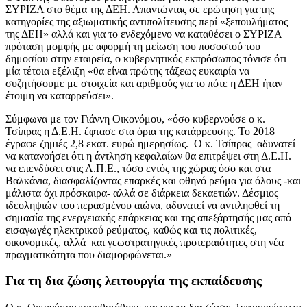
ΣΥΡΙΖΑ στο θέμα της ΔΕΗ. Απαντώντας σε ερώτηση για της
κατηγορίες της αξιωματικής αντιπολίτευσης περί «ξεπουλήματος
της ΔΕΗ» αλλά και για το ενδεχόμενο να καταθέσει ο ΣΥΡΙΖΑ
πρόταση μομφής με αφορμή τη μείωση του ποσοστού του
δημοσίου στην εταιρεία, ο κυβερνητικός εκπρόσωπος τόνισε ότι
μία τέτοια εξέλιξη «θα είναι πρώτης τάξεως ευκαιρία να
συζητήσουμε με στοιχεία και αριθμούς για το πότε η ΔΕΗ ήταν
έτοιμη να καταρρεύσει».
Σύμφωνα με τον Γιάννη Οικονόμου, «όσο κυβερνούσε ο κ.
Τσίπρας η Δ.Ε.Η. έφτασε στα όρια της κατάρρευσης. Το 2018
έγραφε ζημιές 2,8 εκατ. ευρώ ημερησίως. Ο κ. Τσίπρας αδυνατεί
να κατανοήσει ότι η άντληση κεφαλαίων θα επιτρέψει στη Δ.Ε.Η.
να επενδύσει στις Α.Π.Ε., τόσο εντός της χώρας όσο και στα
Βαλκάνια, διασφαλίζοντας επαρκές και φθηνό ρεύμα για όλους -και
μάλιστα όχι πρόσκαιρα- αλλά σε διάρκεια δεκαετιών. Δέσμιος
ιδεοληψιών του περασμένου αιώνα, αδυνατεί να αντιληφθεί τη
σημασία της ενεργειακής επάρκειας και της απεξάρτησής μας από
εισαγωγές ηλεκτρικού ρεύματος, καθώς και τις πολιτικές,
οικονομικές, αλλά και γεωστρατηγικές προτεραιότητες στη νέα
πραγματικότητα που διαμορφώνεται.»
Για τη δια ζώσης λειτουργία της εκπαίδευσης