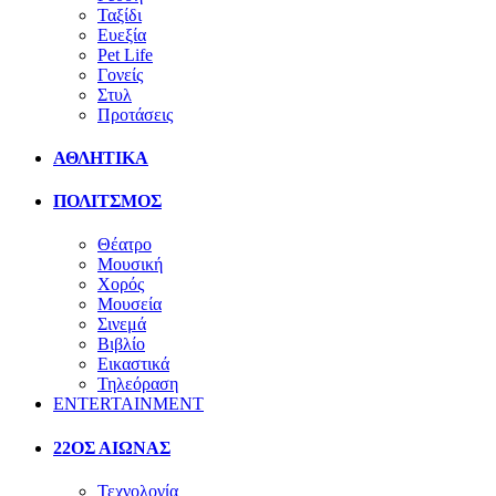
Ταξίδι
Ευεξία
Pet Life
Γονείς
Στυλ
Προτάσεις
ΑΘΛΗΤΙΚΑ
ΠΟΛΙΤΣΜΟΣ
Θέατρο
Μουσική
Χορός
Μουσεία
Σινεμά
Βιβλίο
Εικαστικά
Τηλεόραση
ENTERTAINMENT
22ΟΣ ΑΙΩΝΑΣ
Τεχνολογία