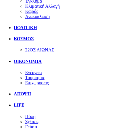
Έγκλημα
Κλιματική Αλλαγή
Καιρός
Ανακύκλωση
ΠΟΛΙΤΙΚΗ
ΚΟΣΜΟΣ
22ΟΣ ΑΙΩΝΑΣ
ΟΙΚΟΝΟΜΙΑ
Ενέργεια
Τουρισμός
Επιχειρήσεις
ΑΠΟΨΗ
LIFE
Πόλη
Σχέσεις
Γεύση