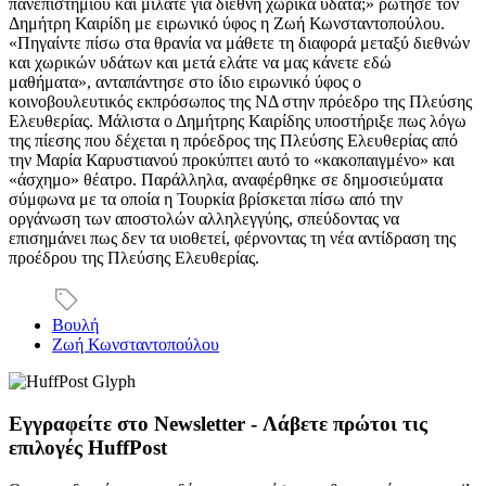
πανεπιστημίου και μιλάτε για διεθνή χωρικά ύδατα;» ρώτησε τον
Δημήτρη Καιρίδη με ειρωνικό ύφος η Ζωή Κωνσταντοπούλου.
«Πηγαίντε πίσω στα θρανία να μάθετε τη διαφορά μεταξύ διεθνών
και χωρικών υδάτων και μετά ελάτε να μας κάνετε εδώ
μαθήματα», ανταπάντησε στο ίδιο ειρωνικό ύφος ο
κοινοβουλευτικός εκπρόσωπος της ΝΔ στην πρόεδρο της Πλεύσης
Ελευθερίας. Μάλιστα ο Δημήτρης Καιρίδης υποστήριξε πως λόγω
της πίεσης που δέχεται η πρόεδρος της Πλεύσης Ελευθερίας από
την Μαρία Καρυστιανού προκύπτει αυτό το «κακοπαιγμένο» και
«άσχημο» θέατρο. Παράλληλα, αναφέρθηκε σε δημοσιεύματα
σύμφωνα με τα οποία η Τουρκία βρίσκεται πίσω από την
οργάνωση των αποστολών αλληλεγγύης, σπεύδοντας να
επισημάνει πως δεν τα υιοθετεί, φέρνοντας τη νέα αντίδραση της
προέδρου της Πλεύσης Ελευθερίας.
Βουλή
Ζωή Κωνσταντοπούλου
Εγγραφείτε στο Newsletter - Λάβετε πρώτοι τις
επιλογές HuffPost