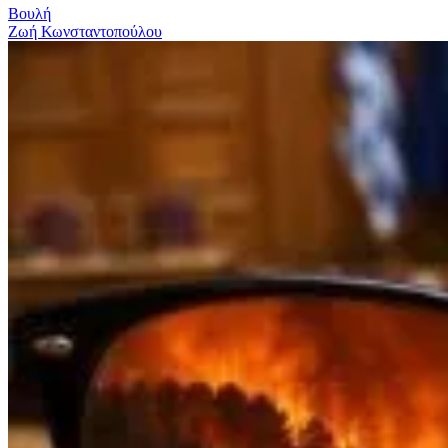
Βουλή
Ζωή Κωνσταντοπούλου