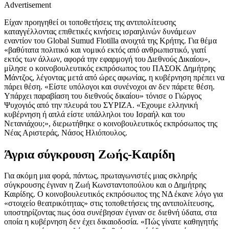
Advertisement
Είχαν προηγηθεί οι τοποθετήσεις της αντιπολίτευσης
καταγγέλλοντας επιθετικές κινήσεις ισραηλινών δυνάμεων
εναντίον του Global Sumud Flotilla ανοιχτά της Κρήτης. Για θέμα
«βαθύτατα πολιτικό και νομικό εκτός από ανθρωπιστικό, γιατί
εκτός των άλλων, αφορά την εφαρμογή του Διεθνούς Δικαίου»,
μίλησε ο κοινοβουλευτικός εκπρόσωπος του ΠΑΣΟΚ Δημήτρης
Μάντζος, λέγοντας μετά από ώρες αφωνίας, η κυβέρνηση πρέπει να
πάρει θέση. «Είστε υπόλογοι και συνένοχοι αν δεν πάρετε θέση.
Υπάρχει παραβίαση του διεθνούς δικαίου» τόνισε ο Γιώργος
Ψυχογιός από την πλευρά του ΣΥΡΙΖΑ. «Έχουμε ελληνική
κυβέρνηση ή απλά είστε υπάλληλοι του Ισραήλ και του
Νετανιάχου;», διερωτήθηκε ο κοινοβουλευτικός εκπρόσωπος της
Νέας Αριστεράς, Νάσος Ηλιόπουλος.
Άγρια σύγκρουση Ζωής-Καιρίδη
Για ακόμη μια φορά, πάντως, πρωταγωνιστές μιας σκληρής
σύγκρουσης έγιναν η Ζωή Κωνσταντοπούλου και ο Δημήτρης
Καιρίδης. Ο κοινοβουλευτικός εκπρόσωπος της ΝΔ έκανε λόγο για
«στοιχείο θεατρικότητας» στις τοποθετήσεις της αντιπολίτευσης,
υποστηρίζοντας πως όσα συνέβησαν έγιναν σε διεθνή ύδατα, στα
οποία η κυβέρνηση δεν έχει δικαιοδοσία. «Πώς γίνατε καθηγητής