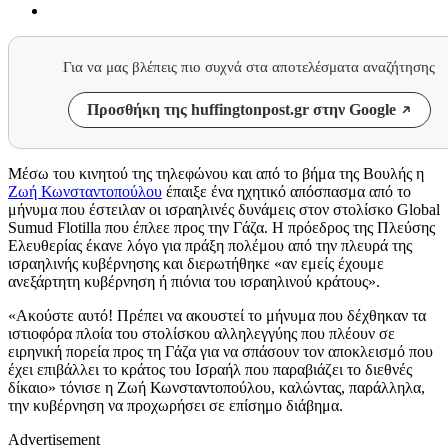
Για να μας βλέπεις πιο συχνά στα αποτελέσματα αναζήτησης
Προσθήκη της huffingtonpost.gr στην Google
Μέσω του κινητού της τηλεφώνου και από το βήμα της Βουλής η
Ζωή Κωνσταντοπούλου
έπαιξε ένα ηχητικό απόσπασμα από το
μήνυμα που έστειλαν οι ισραηλινές δυνάμεις στον στολίσκο Global
Sumud Flotilla που έπλεε προς την Γάζα. Η πρόεδρος της Πλεύσης
Ελευθερίας έκανε λόγο για πράξη πολέμου από την πλευρά της
ισραηλινής κυβέρνησης και διερωτήθηκε «αν εμείς έχουμε
ανεξάρτητη κυβέρνηση ή πιόνια του ισραηλινού κράτους».
«Ακούστε αυτό! Πρέπει να ακουστεί το μήνυμα που δέχθηκαν τα
ιστιοφόρα πλοία του στολίσκου αλληλεγγύης που πλέουν σε
ειρηνική πορεία προς τη Γάζα για να σπάσουν τον αποκλεισμό που
έχει επιβάλλει το κράτος του Ισραήλ που παραβιάζει το διεθνές
δίκαιο» τόνισε η Ζωή Κωνσταντοπούλου, καλώντας, παράλληλα,
την κυβέρνηση να προχωρήσει σε επίσημο διάβημα.
Advertisement