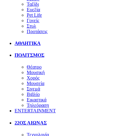
Ταξίδι
Ευεξία
Pet Life
Γονείς
Στυλ
Προτάσεις
ΑΘΛΗΤΙΚΑ
ΠΟΛΙΤΣΜΟΣ
Θέατρο
Μουσική
Χορός
Μουσεία
Σινεμά
Βιβλίο
Εικαστικά
Τηλεόραση
ENTERTAINMENT
22ΟΣ ΑΙΩΝΑΣ
Τεχνολογία