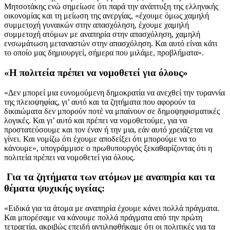
Μητσοτάκης ενώ σημείωσε ότι παρά την ανάπτυξη της ελληνικής
οικονομίας και τη μείωση της ανεργίας, «έχουμε όμως χαμηλή
συμμετοχή γυναικών στην απασχόληση, έχουμε χαμηλή
συμμετοχή ατόμων με αναπηρία στην απασχόληση, χαμηλή
ενσωμάτωση μεταναστών στην απασχόληση. Και αυτό είναι κάτι
το οποίο μας δημιουργεί, σήμερα που μιλάμε, προβλήματα».
«Η πολιτεία πρέπει να νομοθετεί για όλους»
«Δεν μπορεί μια ευνομούμενη δημοκρατία να ανεχθεί την τυραννία
της πλειοψηφίας, γι’ αυτό και τα ζητήματα που αφορούν τα
δικαιώματα δεν μπορούν ποτέ να μπαίνουν σε δημοψηφισματικές
λογικές. Και γι’ αυτό και πρέπει να νομοθετούμε, για να
προστατεύσουμε και τον έναν ή την μια, εάν αυτό χρειάζεται να
γίνει. Και νομίζω ότι έχουμε αποδείξει ότι μπορούμε να το
κάνουμε», υπογράμμισε ο πρωθυπουργός ξεκαθαρίζοντας ότι η
πολιτεία πρέπει να νομοθετεί για όλους.
Για τα ζητήματα των ατόμων με αναπηρία και τα
θέματα ψυχικής υγείας:
«Ειδικά για τα άτομα με αναπηρία έχουμε κάνει πολλά πράγματα.
Και μπορέσαμε να κάνουμε πολλά πράγματα από την πρώτη
τετραετία, ακριβώς επειδή αντιληφθήκαμε ότι οι πολιτικές για τα