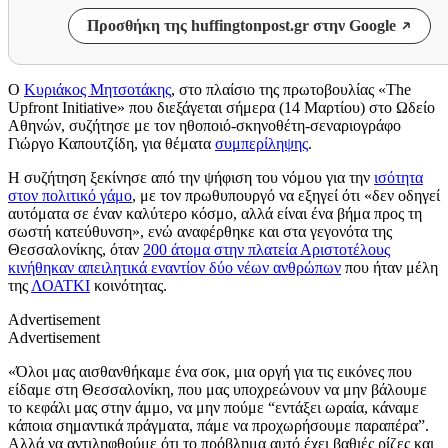
Προσθήκη της huffingtonpost.gr στην Google
Ο
Κυριάκος Μητσοτάκης
, στο πλαίσιο της πρωτοβουλίας «The
Upfront Initiative» που διεξάγεται σήμερα (14 Μαρτίου) στο Ωδείο
Αθηνών, συζήτησε με τον ηθοποιό-σκηνοθέτη-σεναριογράφο
Γιώργο Καπουτζίδη, για θέματα
συμπερίληψης
.
Η συζήτηση ξεκίνησε από την ψήφιση του νόμου για την
ισότητα
στον πολιτικό γάμο
, με τον πρωθυπουργό να εξηγεί ότι «δεν οδηγεί
αυτόματα σε έναν καλύτερο κόσμο, αλλά είναι ένα βήμα προς τη
σωστή κατεύθυνση», ενώ αναφέρθηκε και στα γεγονότα της
Θεσσαλονίκης, όταν
200 άτομα στην πλατεία Αριστοτέλους
κινήθηκαν απειλητικά εναντίον δύο νέων ανθρώπων
που ήταν μέλη
της
ΛΟΑΤΚΙ
κοινότητας.
Advertisement
Advertisement
«Όλοι μας αισθανθήκαμε ένα σοκ, μια οργή για τις εικόνες που
είδαμε στη Θεσσαλονίκη, που μας υποχρεώνουν να μην βάλουμε
το κεφάλι μας στην άμμο, να μην πούμε “εντάξει ωραία, κάναμε
κάποια σημαντικά πράγματα, πάμε να προχωρήσουμε παραπέρα”.
Αλλά να αντιληφθούμε ότι το πρόβλημα αυτό έχει βαθιές ρίζες και