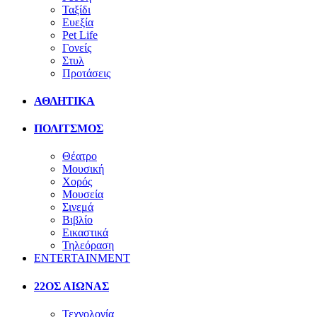
Ταξίδι
Ευεξία
Pet Life
Γονείς
Στυλ
Προτάσεις
ΑΘΛΗΤΙΚΑ
ΠΟΛΙΤΣΜΟΣ
Θέατρο
Μουσική
Χορός
Μουσεία
Σινεμά
Βιβλίο
Εικαστικά
Τηλεόραση
ENTERTAINMENT
22ΟΣ ΑΙΩΝΑΣ
Τεχνολογία