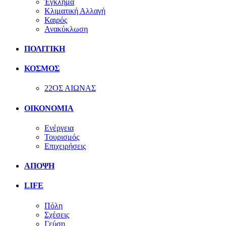
Έγκλημα
Κλιματική Αλλαγή
Καιρός
Ανακύκλωση
ΠΟΛΙΤΙΚΗ
ΚΟΣΜΟΣ
22ΟΣ ΑΙΩΝΑΣ
ΟΙΚΟΝΟΜΙΑ
Ενέργεια
Τουρισμός
Επιχειρήσεις
ΑΠΟΨΗ
LIFE
Πόλη
Σχέσεις
Γεύση