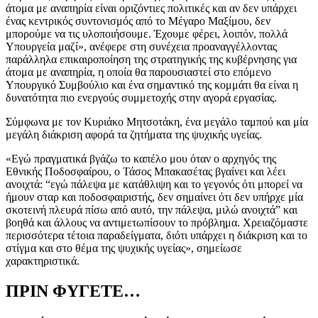
άτομα με αναπηρία είναι οριζόντιες πολιτικές και αν δεν υπάρχει
ένας κεντρικός συντονισμός από το Μέγαρο Μαξίμου, δεν
μπορούμε να τις υλοποιήσουμε. Έχουμε φέρει, λοιπόν, πολλά
Υπουργεία μαζί», ανέφερε στη συνέχεια προαναγγέλλοντας
παράλληλα επικαιροποίηση της στρατηγικής της κυβέρνησης για
άτομα με αναπηρία, η οποία θα παρουσιαστεί στο επόμενο
Υπουργικό Συμβούλιο και ένα σημαντικό της κομμάτι θα είναι η
δυνατότητα πιο ενεργούς συμμετοχής στην αγορά εργασίας.
Σύμφωνα με τον Κυριάκο Μητσοτάκη, ένα μεγάλο ταμπού και μία
μεγάλη διάκριση αφορά τα ζητήματα της ψυχικής υγείας.
«Εγώ πραγματικά βγάζω το καπέλο μου όταν ο αρχηγός της
Εθνικής Ποδοσφαίρου, ο Τάσος Μπακασέτας βγαίνει και λέει
ανοιχτά: “εγώ πάλεψα με κατάθλιψη και το γεγονός ότι μπορεί να
ήμουν σταρ και ποδοσφαιριστής, δεν σημαίνει ότι δεν υπήρχε μία
σκοτεινή πλευρά πίσω από αυτό, την πάλεψα, μιλώ ανοιχτά” και
βοηθά και άλλους να αντιμετωπίσουν το πρόβλημα. Χρειαζόμαστε
περισσότερα τέτοια παραδείγματα, διότι υπάρχει η διάκριση και το
στίγμα και στο θέμα της ψυχικής υγείας», σημείωσε
χαρακτηριστικά.
ΠΡΙΝ ΦΥΓΕΤΕ…