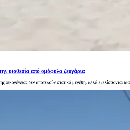
την υιοθεσία από ομόφυλα ζευγάρια
 της οικογένειας δεν αποτελούν στατικά μεγέθη, αλλά εξελίσσονται δ