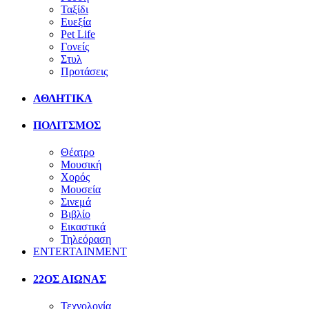
Ταξίδι
Ευεξία
Pet Life
Γονείς
Στυλ
Προτάσεις
ΑΘΛΗΤΙΚΑ
ΠΟΛΙΤΣΜΟΣ
Θέατρο
Μουσική
Χορός
Μουσεία
Σινεμά
Βιβλίο
Εικαστικά
Τηλεόραση
ENTERTAINMENT
22ΟΣ ΑΙΩΝΑΣ
Τεχνολογία