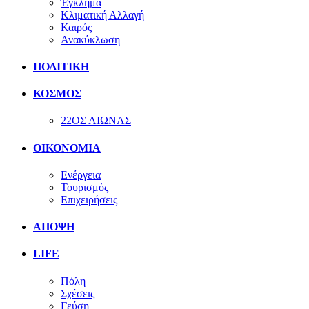
Έγκλημα
Κλιματική Αλλαγή
Καιρός
Ανακύκλωση
ΠΟΛΙΤΙΚΗ
ΚΟΣΜΟΣ
22ΟΣ ΑΙΩΝΑΣ
ΟΙΚΟΝΟΜΙΑ
Ενέργεια
Τουρισμός
Επιχειρήσεις
ΑΠΟΨΗ
LIFE
Πόλη
Σχέσεις
Γεύση