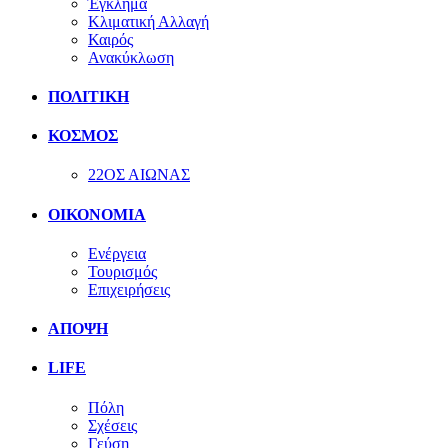
Έγκλημα
Κλιματική Αλλαγή
Καιρός
Ανακύκλωση
ΠΟΛΙΤΙΚΗ
ΚΟΣΜΟΣ
22ΟΣ ΑΙΩΝΑΣ
ΟΙΚΟΝΟΜΙΑ
Ενέργεια
Τουρισμός
Επιχειρήσεις
ΑΠΟΨΗ
LIFE
Πόλη
Σχέσεις
Γεύση