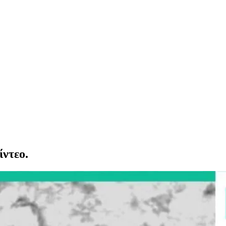
ίντεο.