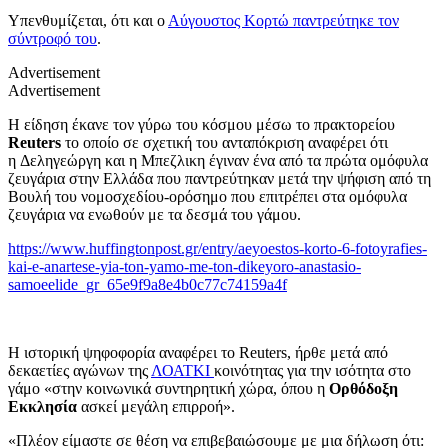
Υπενθυμίζεται, ότι και ο
Αύγουστος Κορτώ παντρεύτηκε τον
σύντροφό του
.
Advertisement
Advertisement
Η είδηση έκανε τον γύρω του κόσμου μέσω το πρακτορείου
Reuters
το οποίο σε σχετική του ανταπόκριση αναφέρει ότι
η Δεληγεώργη και η Μπεζλικη έγιναν ένα από τα πρώτα ομόφυλα
ζευγάρια στην Ελλάδα που παντρεύτηκαν μετά την ψήφιση από τη
Βουλή του νομοσχεδίου-ορόσημο που επιτρέπει στα ομόφυλα
ζευγάρια να ενωθούν με τα δεσμά του γάμου.
https://www.huffingtonpost.gr/entry/aeyoestos-korto-6-fotoyrafies-
kai-e-anartese-yia-ton-yamo-me-ton-dikeyoro-anastasio-
samoeelide_gr_65e9f9a8e4b0c77c74159a4f
Η ιστορική ψηφοφορία αναφέρει το Reuters, ήρθε μετά από
δεκαετίες αγώνων της
ΛΟΑΤΚΙ
κοινότητας για την ισότητα στο
γάμο «στην κοινωνικά συντηρητική χώρα, όπου η
Ορθόδοξη
Εκκλησία
ασκεί μεγάλη επιρροή».
«Πλέον είμαστε σε θέση να επιβεβαιώσουμε με μια δήλωση ότι: