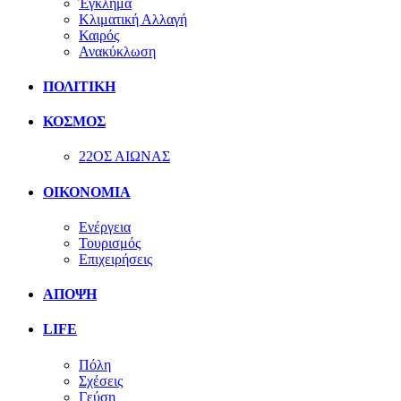
Έγκλημα
Κλιματική Αλλαγή
Καιρός
Ανακύκλωση
ΠΟΛΙΤΙΚΗ
ΚΟΣΜΟΣ
22ΟΣ ΑΙΩΝΑΣ
ΟΙΚΟΝΟΜΙΑ
Ενέργεια
Τουρισμός
Επιχειρήσεις
ΑΠΟΨΗ
LIFE
Πόλη
Σχέσεις
Γεύση