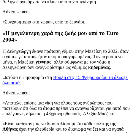
Δεληγεώργη άρχισε να κλαίει από την συγκίνηση.
Advertisement
«Συγχαρητήρια στη χώρα», είπε το ζευγάρι.
«Η μεγαλύτερη χαρά της ζωής μου από το Euro
2004»
Η Δεληγεώργη έκανε πρόταση γάμου στην Μπεζίκη το 2022, όταν
ο γάμος γι′ αυτούς ήταν ακόμα απαγορευμένος. Τον περασμένο
μήνα, η Μπεζίκη
γέννησε
, αλλά σύμφωνα με τον νόμο η
Δεληγεώργη δεν αναγνωρίστηκε ως νόμιμος
κηδεμόνας
.
Ωστόσο η ψηφοφορία στη
Βουλή στις 15 Φεβρουαρίου τα άλλαξε
όλα αυτά.
Advertisement
«Αποτελεί επίσης μια νίκη για όλους τους ανθρώπους που
πιστεύουν ότι όλα τα άτομα πρέπει να αναγνωρίζονται για αυτό που
επιλέγουν», δήλωσε η 43χρονη ηθοποιός, Αλεξία Μπεζίκη.
«Είναι καθήκον μας να διασφαλίσουμε ότι κάθε πολίτης της
Αθήνας
έχει την ελευθερία και το δικαίωμα να ζει και να αγαπά