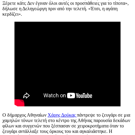
Ξέρετε κάτι; Δεν έγιναν όλοι αυτές οι προσπάθειες για το τίποτα»,
δήλωσε η Δεληγεώργη πριν από την τελετή. «Έτσι, η αγάπη
κερδίζει».
Ο δήμαρχος Αθηναίων
Χάρης Δούκας
πάντρεψε το ζευγάρι σε μια
χαμηλών τόνων τελετή στο κέντρο της Αθήνας παρουσία δεκάδων
φίλων και συγγενών που ξέσπασαν σε χειροκροτήματα όταν το
ζευγάρι αντάλλαξε τους όρκους του και αγκαλιάστηκε. Η