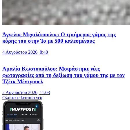
Άγγελος Μιχαλόπουλος: Ο τριήμερος γάμος της
κόρης του στην Ίο με 500 καλεσμένους
4 Αυγούστου 2026, 8:48
Αμαλία Κωστοπούλου: Μοιράστηκε νέες
φωτογραφίες από τη δεξίωση του γάμου της με τον
Τζέικ Μέντγουελ
2 Αυγούστου 2026, 11:03
Oλα τα τελευταία νέα