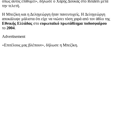
όπως αυτός επιθυμεί», δήλωσε ο Χάρης Δούκας στο Reuters μετά
την τελετή.
Η Μπεζίκη και η Δεληγεώργη ήταν πανευτυχείς. Η Δεληγεώργη
αποκάλυψε μάλιστα ότι είχε να νιώσει τόση χαρά από τον άθλο της
Εθνικής Ελλάδας
στο
ευρωπαϊκό πρωτάθλημα ποδοσφαίρου
το
2004
.
Advertisement
«Επιτέλους μας βλέπουν», δήλωσε η Μπεζίκη.