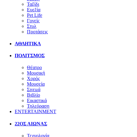
Ταξίδι
Ευεξία
Pet Life
Γονείς
Στυλ
Προτάσεις
ΑΘΛΗΤΙΚΑ
ΠΟΛΙΤΣΜΟΣ
Θέατρο
Μουσική
Χορός
Μουσεία
Σινεμά
Βιβλίο
Εικαστικά
Τηλεόραση
ENTERTAINMENT
22ΟΣ ΑΙΩΝΑΣ
Τεχνολογία