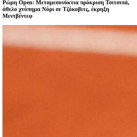
Ρώμη Open: Μεταμεσονύκτια πρόκριση Τσιτσιπά,
άθελο χτύπημα Νόρι σε Τζόκοβιτς, έκρηξη
Μεντβέντεφ