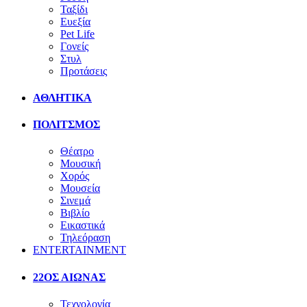
Ταξίδι
Ευεξία
Pet Life
Γονείς
Στυλ
Προτάσεις
ΑΘΛΗΤΙΚΑ
ΠΟΛΙΤΣΜΟΣ
Θέατρο
Μουσική
Χορός
Μουσεία
Σινεμά
Βιβλίο
Εικαστικά
Τηλεόραση
ENTERTAINMENT
22ΟΣ ΑΙΩΝΑΣ
Τεχνολογία