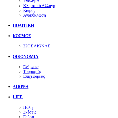
Έγκλημα
Κλιματική Αλλαγή
Καιρός
Ανακύκλωση
ΠΟΛΙΤΙΚΗ
ΚΟΣΜΟΣ
22ΟΣ ΑΙΩΝΑΣ
ΟΙΚΟΝΟΜΙΑ
Ενέργεια
Τουρισμός
Επιχειρήσεις
ΑΠΟΨΗ
LIFE
Πόλη
Σχέσεις
Γεύση