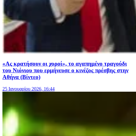
«Ας κρατήσουν οι χοροί», το αγαπημένο τραγούδι
του Νιόνιου που ερμήνευσε ο κινέζος πρέσβης στην
Αθήνα (Βίντεο)
25 Ιανουαρίου 2026, 16:44