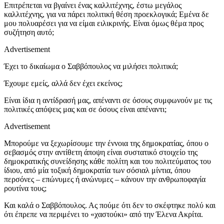
Επιτρέπεται να βγαίνει ένας καλλιτέχνης, έστω μεγάλος
καλλιτέχνης, για να πάρει πολιτική θέση προεκλογικά; Εμένα δε
μου πολυαρέσει για να είμαι ειλικρινής. Είναι όμως θέμα προς
συζήτηση αυτό;
Advertisement
Έχει το δικαίωμα o Σαββόπουλος να μιλήσει πολιτικά;
Έχουμε εμείς, αλλά δεν έχει εκείνος;
Είναι ίδια η αντίδρασή μας, απέναντι σε όσους συμφωνούν με τις
πολιτικές απόψεις μας και σε όσους είναι απέναντι;
Advertisement
Μπορούμε να ξεχωρίσουμε την έννοια της δημοκρατίας, όπου ο
σεβασμός στην αντίθετη άποψη είναι συστατικό στοιχείο της
δημοκρατικής συνείδησης κάθε πολίτη και του πολιτεύματος του
ίδιου, από μία τοξική δημοκρατία των σόσιαλ μίντια, όπου
περσόνες – επώνυμες ή ανώνυμες – κάνουν την ανθρωποφαγία
ρουτίνα τους;
Και καλά ο Σαββόπουλος. Ας πούμε ότι δεν το σκέφτηκε πολύ και
ότι έπρεπε να περιμένει το «χαστούκι» από την Έλενα Ακρίτα.