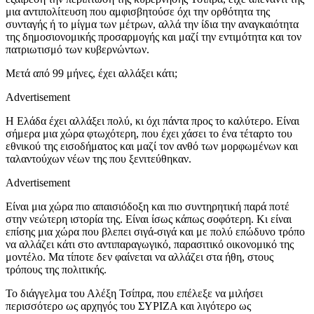
μια αντιπολίτευση που αμφισβητούσε όχι την ορθότητα της
συνταγής ή το μίγμα των μέτρων, αλλά την ίδια την αναγκαιότητα
της δημοσιονομικής προσαρμογής και μαζί την εντιμότητα και τον
πατριωτισμό των κυβερνώντων.
Μετά από 99 μήνες, έχει αλλάξει κάτι;
Advertisement
Η Ελάδα έχει αλλάξει πολύ, κι όχι πάντα προς το καλύτερο. Είναι
σήμερα μια χώρα φτωχότερη, που έχει χάσει το ένα τέταρτο του
εθνικού της εισοδήματος και μαζί τον ανθό των μορφωμένων και
ταλαντούχων νέων της που ξενιτεύθηκαν.
Advertisement
Είναι μια χώρα πιο απαισιόδοξη και πιο συντηρητική παρά ποτέ
στην νεώτερη ιστορία της. Είναι ίσως κάπως σοφότερη. Κι είναι
επίσης μια χώρα που βλεπει σιγά-σιγά και με πολύ επώδυνο τρόπο
να αλλάζει κάτι στο αντιπαραγωγικό, παρασιτικό οικονομικό της
μοντέλο. Μα τίποτε δεν φαίνεται να αλλάζει στα ήθη, στους
τρόπους της πολιτικής.
Το διάγγελμα του Αλέξη Τσίπρα, που επέλεξε να μιλήσει
περισσότερο ως αρχηγός του ΣΥΡΙΖΑ και λιγότερο ως