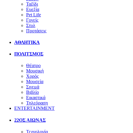
Ταξίδι
Ευεξία
Pet Life
Γονείς
Στυλ
Προτάσεις
ΑΘΛΗΤΙΚΑ
ΠΟΛΙΤΣΜΟΣ
Θέατρο
Μουσική
Χορός
Μουσεία
Σινεμά
Βιβλίο
Εικαστικά
Τηλεόραση
ENTERTAINMENT
22ΟΣ ΑΙΩΝΑΣ
Τεχνολογία