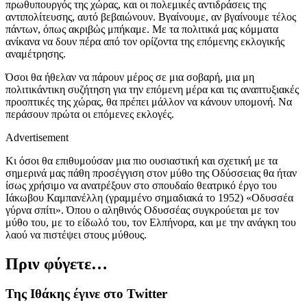
πρωθυπουργός της χώρας, και οι πολεμικές αντιδράσεις της
αντιπολίτευσης, αυτό βεβαιώνουν. Βγαίνουμε, αν βγαίνουμε τέλος
πάντων, όπως ακριβώς μπήκαμε. Με τα πολιτικά μας κόμματα
ανίκανα να δουν πέρα από τον ορίζοντα της επόμενης εκλογικής
αναμέτρησης.
Όσοι θα ήθελαν να πάρουν μέρος σε μια σοβαρή, μια μη
πολιτικάντικη συζήτηση για την επόμενη μέρα και τις αναπτυξιακές
προοπτικές της χώρας, θα πρέπει μάλλον να κάνουν υπομονή. Να
περάσουν πρώτα οι επόμενες εκλογές.
Advertisement
Κι όσοι θα επιθυμούσαν μια πιο ουσιαστική και σχετική με τα
σημερινά μας πάθη προσέγγιση στον μύθο της Οδύσσειας θα ήταν
ίσως χρήσιμο να ανατρέξουν στο σπουδαίο θεατρικό έργο του
Ιάκωβου Καμπανέλλη (γραμμένο σημαδιακά το 1952) «Οδυσσέα
γύρνα σπίτι». Όπου ο αληθινός Οδυσσέας συγκρούεται με τον
μύθο του, με το είδωλό του, τον Ελπήνορα, και με την ανάγκη του
λαού να πιστέψει στους μύθους.
Πριν φύγετε…
Της Ιθάκης έγινε στο Twitter