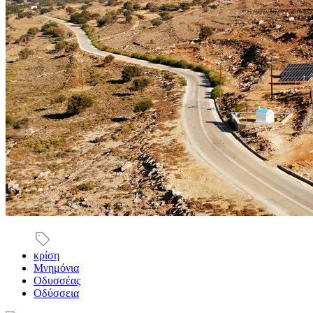
κρίση
Μνημόνια
Οδυσσέας
Οδύσσεια