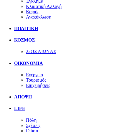
Έγκλημα
Κλιματική Αλλαγή
Καιρός
Ανακύκλωση
ΠΟΛΙΤΙΚΗ
ΚΟΣΜΟΣ
22ΟΣ ΑΙΩΝΑΣ
ΟΙΚΟΝΟΜΙΑ
Ενέργεια
Τουρισμός
Επιχειρήσεις
ΑΠΟΨΗ
LIFE
Πόλη
Σχέσεις
Γεύση