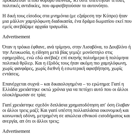
προκάλεσαν τέτοιο θόρυβο διεθνώς. Κι ούτε υπέστησαν τέτοιες
πολιτικές αντιδικίες, που αμφισβητούσαν το αυτονόητο.
Η δική τους είσοδος στα μνημόνια (με εξαίρεση την Κύπρο) ήταν
μια μάλλον χαμηλόφωνη διαδικασία, ένα δράμα δωματίου εκεί που
εμείς ανεβάζαμε αρχαία τραγωδία.
Advertisement
Όταν η τρόικα έφθανε, ανά τρίμηνο, στην Λισαβόνα, το Δουβλίνο ή
την Λευκωσία, η είδηση μετά βίας γεμιζε μονόστηλο στις
εφημερίδες, ενώ εδώ ανέβαζε επί σκηνής πολυήμερα ή πολύμηνα
πολιτικά θρίλερ. Και η έξοδός τους ήταν ακόμη πιο χαμηλόφωνη,
χωρίς φανφάρες, χωρίς διεθνή ή εσωτερική αφισβήτηση, χωρίς
εντάσεις.
Επανέρχεται συχνά – και δικαιολογημένα – το ερώτημα: Γιατί η
Ελλάδα χρειάστηκε οκτώ χρόνια για να πετύχει αυτό που οι άλλοι
ολοκλήρωσαν σε τρία;
Γιατί χρειάστηκε σχεδόν διπλάσια χρηματοδότηση απ′ όση έλαβαν
οι άλλοι τρεις μαζί; Και γιατί υπέστη πολλαπλάσια οικονομική και
κοινωνική οδύνη, μετρημένη σε απώλεια εθνικού εισοδήματος και
ανεργία, απ ότι οι άλλοι τρεις;
Advertisement