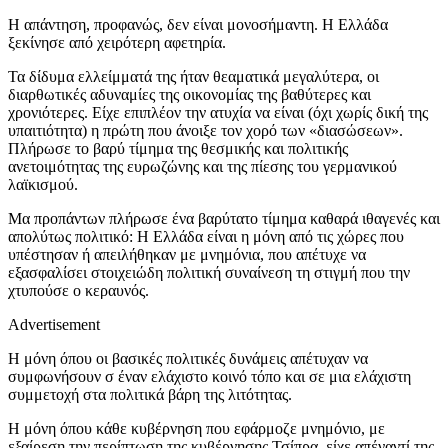
Η απάντηση, προφανώς, δεν είναι μονοσήμαντη. Η Ελλάδα
ξεκίνησε από χειρότερη αφετηρία.
Τα δίδυμα ελλείμματά της ήταν θεαματικά μεγαλύτερα, οι
διαρθωτικές αδυναμίες της οικονομίας της βαθύτερες και
χρονιότερες. Είχε επιπλέον την ατυχία να είναι (όχι χωρίς δική της
υπαιτιότητα) η πρώτη που άνοιξε τον χορό των «διασώσεων».
Πλήρωσε το βαρύ τίμημα της θεσμικής και πολιτικής
ανετοιμότητας της ευρωζώνης και της πίεσης του γερμανικού
λαϊκισμού.
Μα προπάντων πλήρωσε ένα βαρύτατο τίμημα καθαρά ιθαγενές και
απολύτως πολιτικό: Η Ελλάδα είναι η μόνη από τις χώρες που
υπέστησαν ή απειλήθηκαν με μνημόνια, που απέτυχε να
εξασφαλίσει στοιχειώδη πολιτική συναίνεση τη στιγμή που την
χτυπούσε ο κεραυνός.
Advertisement
Η μόνη όπου οι βασικές πολιτικές δυνάμεις απέτυχαν να
συμφωνήσουν σ έναν ελάχιστο κοινό τόπο και σε μια ελάχιστη
συμμετοχή στα πολιτικά βάρη της λιτότητας.
Η μόνη όπου κάθε κυβέρνηση που εφάρμοζε μνημόνιο, με
εξαίρεση την περίπτωση της κυβέρνησης Τσίπρα, είχε απέναντί της