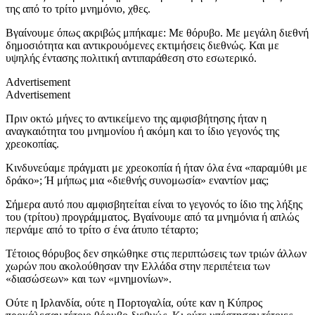
της από το τρίτο μνημόνιο, χθες.
Βγαίνουμε όπως ακριβώς μπήκαμε: Με θόρυβο. Με μεγάλη διεθνή
δημοσιότητα και αντικρουόμενες εκτιμήσεις διεθνώς. Και με
υψηλής έντασης πολιτική αντιπαράθεση στο εσωτερικό.
Advertisement
Advertisement
Πριν οκτώ μήνες το αντικείμενο της αμφισβήτησης ήταν η
αναγκαιότητα του μνημονίου ή ακόμη και το ίδιο γεγονός της
χρεοκοπίας.
Κινδυνεύαμε πράγματι με χρεοκοπία ή ήταν όλα ένα «παραμύθι με
δράκο»; Ή μήπως μια «διεθνής συνομωσία» εναντίον μας;
Σήμερα αυτό που αμφισβητείται είναι το γεγονός το ίδιο της λήξης
του (τρίτου) προγράμματος. Βγαίνουμε από τα μνημόνια ή απλώς
περνάμε από το τρίτο σ ένα άτυπο τέταρτο;
Τέτοιος θόρυβος δεν σηκώθηκε στις περιπτώσεις των τριών άλλων
χωρών που ακολούθησαν την Ελλάδα στην περιπέτεια των
«διασώσεων» και των «μνημονίων».
Ούτε η Ιρλανδία, ούτε η Πορτογαλία, ούτε καν η Κύπρος