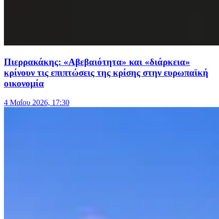
Πιερρακάκης: «Αβεβαιότητα» και «διάρκεια»
κρίνουν τις επιπτώσεις της κρίσης στην ευρωπαϊκή
οικονομία
4 Μαΐου 2026, 17:30