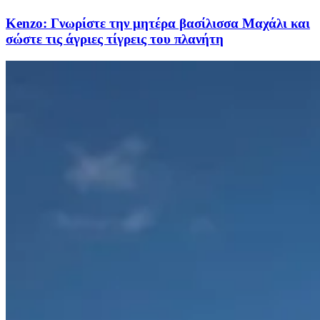
Kenzo: Γνωρίστε την μητέρα βασίλισσα Μαχάλι και
σώστε τις άγριες τίγρεις του πλανήτη