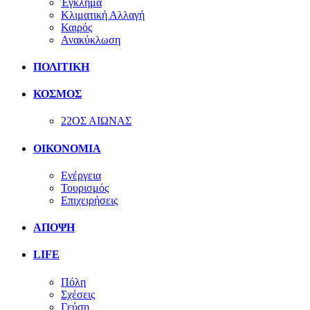
Έγκλημα
Κλιματική Αλλαγή
Καιρός
Ανακύκλωση
ΠΟΛΙΤΙΚΗ
ΚΟΣΜΟΣ
22ΟΣ ΑΙΩΝΑΣ
ΟΙΚΟΝΟΜΙΑ
Ενέργεια
Τουρισμός
Επιχειρήσεις
ΑΠΟΨΗ
LIFE
Πόλη
Σχέσεις
Γεύση