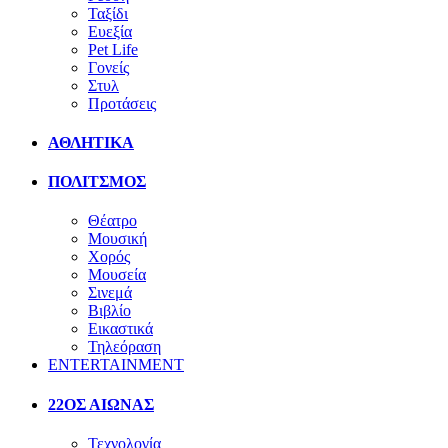
Ταξίδι
Ευεξία
Pet Life
Γονείς
Στυλ
Προτάσεις
ΑΘΛΗΤΙΚΑ
ΠΟΛΙΤΣΜΟΣ
Θέατρο
Μουσική
Χορός
Μουσεία
Σινεμά
Βιβλίο
Εικαστικά
Τηλεόραση
ENTERTAINMENT
22ΟΣ ΑΙΩΝΑΣ
Τεχνολογία