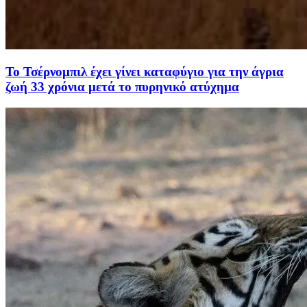
Το Τσέρνoμπιλ έχει γίνει καταφύγιο για την άγρια
ζωή 33 χρόνια μετά το πυρηνικό ατύχημα