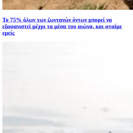
Το 75% όλων των ζωντανών όντων μπορεί να
εξαφανιστεί μέχρι τα μέσα του αιώνα, και φταίμε
εμείς