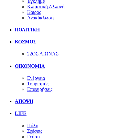
Έγκλημα
Κλιματική Αλλαγή
Καιρός
Ανακύκλωση
ΠΟΛΙΤΙΚΗ
ΚΟΣΜΟΣ
22ΟΣ ΑΙΩΝΑΣ
ΟΙΚΟΝΟΜΙΑ
Ενέργεια
Τουρισμός
Επιχειρήσεις
ΑΠΟΨΗ
LIFE
Πόλη
Σχέσεις
Γεύση