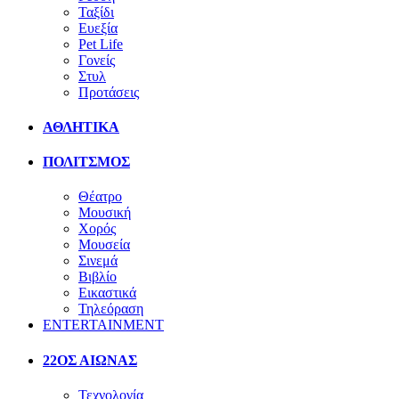
Ταξίδι
Ευεξία
Pet Life
Γονείς
Στυλ
Προτάσεις
ΑΘΛΗΤΙΚΑ
ΠΟΛΙΤΣΜΟΣ
Θέατρο
Μουσική
Χορός
Μουσεία
Σινεμά
Βιβλίο
Εικαστικά
Τηλεόραση
ENTERTAINMENT
22ΟΣ ΑΙΩΝΑΣ
Τεχνολογία