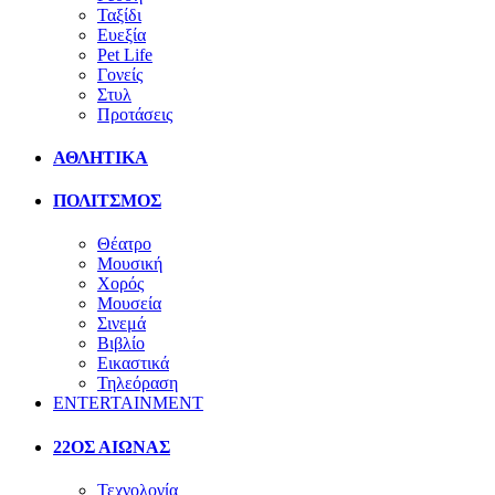
Ταξίδι
Ευεξία
Pet Life
Γονείς
Στυλ
Προτάσεις
ΑΘΛΗΤΙΚΑ
ΠΟΛΙΤΣΜΟΣ
Θέατρο
Μουσική
Χορός
Μουσεία
Σινεμά
Βιβλίο
Εικαστικά
Τηλεόραση
ENTERTAINMENT
22ΟΣ ΑΙΩΝΑΣ
Τεχνολογία