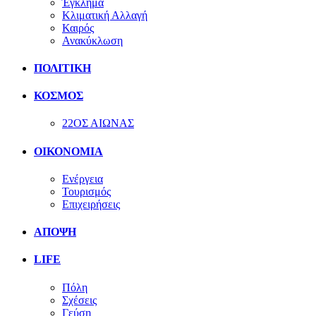
Έγκλημα
Κλιματική Αλλαγή
Καιρός
Ανακύκλωση
ΠΟΛΙΤΙΚΗ
ΚΟΣΜΟΣ
22ΟΣ ΑΙΩΝΑΣ
ΟΙΚΟΝΟΜΙΑ
Ενέργεια
Τουρισμός
Επιχειρήσεις
ΑΠΟΨΗ
LIFE
Πόλη
Σχέσεις
Γεύση