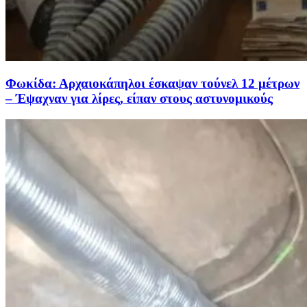
Φωκίδα: Αρχαιοκάπηλοι έσκαψαν τούνελ 12 μέτρων
– Έψαχναν για λίρες, είπαν στους αστυνομικούς