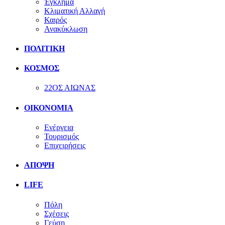
Έγκλημα
Κλιματική Αλλαγή
Καιρός
Ανακύκλωση
ΠΟΛΙΤΙΚΗ
ΚΟΣΜΟΣ
22ΟΣ ΑΙΩΝΑΣ
ΟΙΚΟΝΟΜΙΑ
Ενέργεια
Τουρισμός
Επιχειρήσεις
ΑΠΟΨΗ
LIFE
Πόλη
Σχέσεις
Γεύση