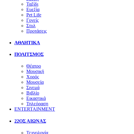
Ταξίδι
Ευεξία
Pet Life
Γονείς
Στυλ
Προτάσεις
ΑΘΛΗΤΙΚΑ
ΠΟΛΙΤΣΜΟΣ
Θέατρο
Μουσική
Χορός
Μουσεία
Σινεμά
Βιβλίο
Εικαστικά
Τηλεόραση
ENTERTAINMENT
22ΟΣ ΑΙΩΝΑΣ
Τεχνολογία