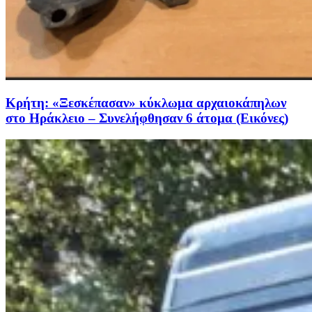
Κρήτη: «Ξεσκέπασαν» κύκλωμα αρχαιοκάπηλων
στο Ηράκλειο – Συνελήφθησαν 6 άτομα (Εικόνες)