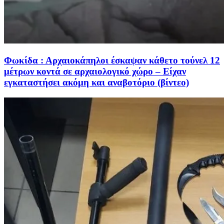
Φωκίδα : Αρχαιοκάπηλοι έσκαψαν κάθετο τούνελ 12
μέτρων κοντά σε αρχαιολογικό χώρο – Είχαν
εγκαταστήσει ακόμη και αναβοτόριο (βίντεο)