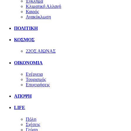
Έγκλημα
Κλιματική Αλλαγή
Καιρός
Ανακύκλωση
ΠΟΛΙΤΙΚΗ
ΚΟΣΜΟΣ
22ΟΣ ΑΙΩΝΑΣ
ΟΙΚΟΝΟΜΙΑ
Ενέργεια
Τουρισμός
Επιχειρήσεις
ΑΠΟΨΗ
LIFE
Πόλη
Σχέσεις
Γεύση