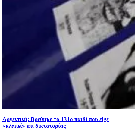
Αργεντινή: Βρέθηκε το 131ο παιδί που είχε
«κλαπεί» επί δικτατορίας