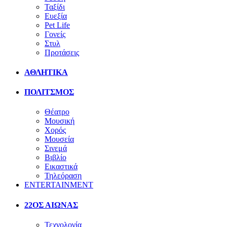
Ταξίδι
Ευεξία
Pet Life
Γονείς
Στυλ
Προτάσεις
ΑΘΛΗΤΙΚΑ
ΠΟΛΙΤΣΜΟΣ
Θέατρο
Μουσική
Χορός
Μουσεία
Σινεμά
Βιβλίο
Εικαστικά
Τηλεόραση
ENTERTAINMENT
22ΟΣ ΑΙΩΝΑΣ
Τεχνολογία