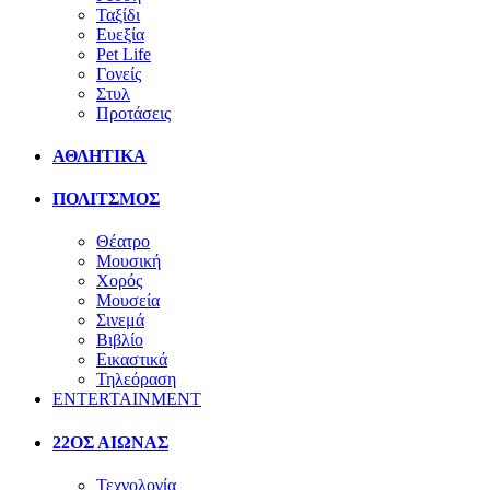
Ταξίδι
Ευεξία
Pet Life
Γονείς
Στυλ
Προτάσεις
ΑΘΛΗΤΙΚΑ
ΠΟΛΙΤΣΜΟΣ
Θέατρο
Μουσική
Χορός
Μουσεία
Σινεμά
Βιβλίο
Εικαστικά
Τηλεόραση
ENTERTAINMENT
22ΟΣ ΑΙΩΝΑΣ
Τεχνολογία