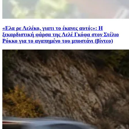
«Ελα ρε Λελέκο, γιατι το έκανες αυτό;»: Η
ξεκαρδιστική φάρσα της Λελέ Γκόφα στον Στέλιο
Ρόκκο για το αγαπημένο του μποστάνι (βίντεο)