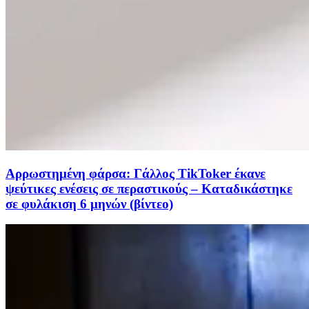
Αρρωστημένη φάρσα: Γάλλος TikToker έκανε
ψεύτικες ενέσεις σε περαστικούς – Καταδικάστηκε
σε φυλάκιση 6 μηνών (βίντεο)