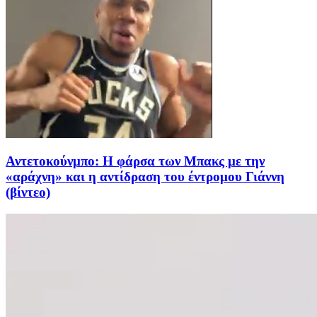
Αντετοκούνμπο: Η φάρσα των Μπακς με την
«αράχνη» και η αντίδραση του έντρομου Γιάννη
(βίντεο)