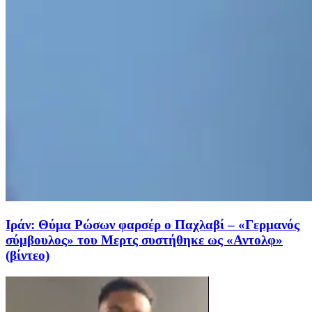
Iράν: Θύμα Ρώσων φαρσέρ ο Παχλαβί – «Γερμανός
σύμβουλος» του Μερτς συστήθηκε ως «Αντολφ»
(βίντεο)