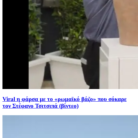
Viral η φάρσα με το «ρωμαϊκό βάζο» που σόκαρε
τον Στέφανο Τσιτσιπά (βίντεο)