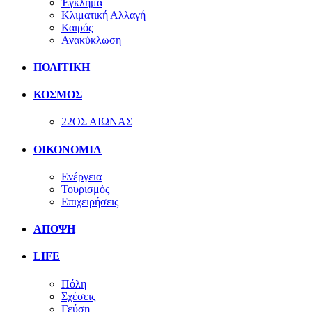
Έγκλημα
Κλιματική Αλλαγή
Καιρός
Ανακύκλωση
ΠΟΛΙΤΙΚΗ
ΚΟΣΜΟΣ
22ΟΣ ΑΙΩΝΑΣ
ΟΙΚΟΝΟΜΙΑ
Ενέργεια
Τουρισμός
Επιχειρήσεις
ΑΠΟΨΗ
LIFE
Πόλη
Σχέσεις
Γεύση