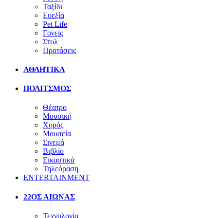
Ταξίδι
Ευεξία
Pet Life
Γονείς
Στυλ
Προτάσεις
ΑΘΛΗΤΙΚΑ
ΠΟΛΙΤΣΜΟΣ
Θέατρο
Μουσική
Χορός
Μουσεία
Σινεμά
Βιβλίο
Εικαστικά
Τηλεόραση
ENTERTAINMENT
22ΟΣ ΑΙΩΝΑΣ
Τεχνολογία