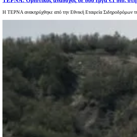
ΤΕΡΝΑ: Οριστικός ανάδοχος σε δύο έργα €1 δισ. στ
Η ΤΕΡΝΑ ανακηρύχθηκε από την Εθνική Εταιρεία Σιδηροδρόμων της 