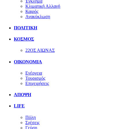
Έγκλημα
Κλιματική Αλλαγή
Καιρός
Ανακύκλωση
ΠΟΛΙΤΙΚΗ
ΚΟΣΜΟΣ
22ΟΣ ΑΙΩΝΑΣ
ΟΙΚΟΝΟΜΙΑ
Ενέργεια
Τουρισμός
Επιχειρήσεις
ΑΠΟΨΗ
LIFE
Πόλη
Σχέσεις
Γεύση