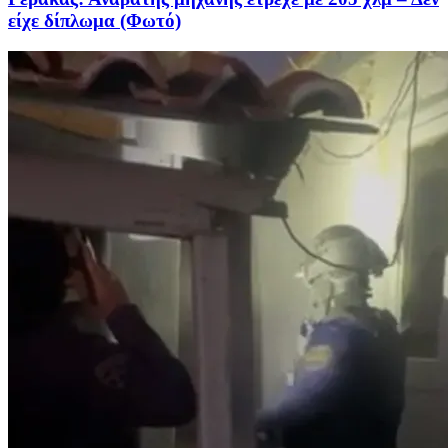
είχε δίπλωμα (Φωτό)