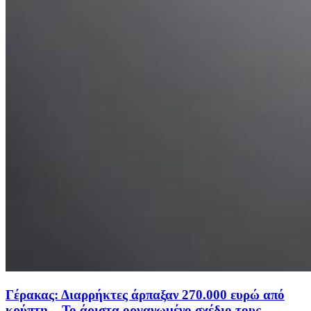
Γέρακας: Διαρρήκτες άρπαξαν 270.000 ευρώ από
κρύπτη – Το άριστα οργανωμένο σχέδιο τους