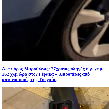
Λεωφόρος Μαραθώνος: 27χρονος οδηγός έτρεχε με
162 χλμ/ώρα στον Γέρακα – Χειροπέδες από
αστυνομικούς της Τροχαίας