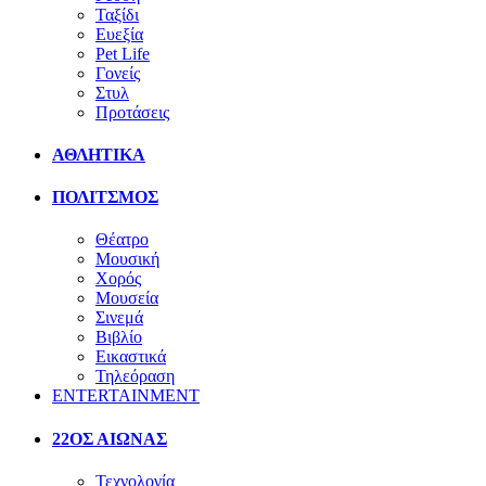
Ταξίδι
Ευεξία
Pet Life
Γονείς
Στυλ
Προτάσεις
ΑΘΛΗΤΙΚΑ
ΠΟΛΙΤΣΜΟΣ
Θέατρο
Μουσική
Χορός
Μουσεία
Σινεμά
Βιβλίο
Εικαστικά
Τηλεόραση
ENTERTAINMENT
22ΟΣ ΑΙΩΝΑΣ
Τεχνολογία