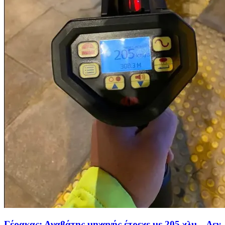
Γέρακας: Αναβάτης μηχανής έτρεχε με 205 χλμ – Δεν