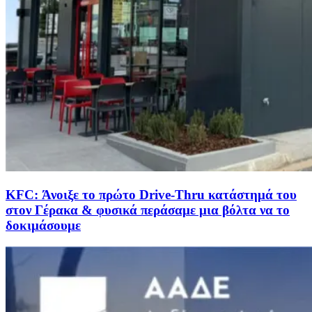
KFC: Άνοιξε το πρώτο Drive-Thru κατάστημά του
στον Γέρακα & φυσικά περάσαμε μια βόλτα να το
δοκιμάσουμε