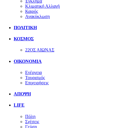
Έγκλημα
Κλιματική Αλλαγή
Καιρός
Ανακύκλωση
ΠΟΛΙΤΙΚΗ
ΚΟΣΜΟΣ
22ΟΣ ΑΙΩΝΑΣ
ΟΙΚΟΝΟΜΙΑ
Ενέργεια
Τουρισμός
Επιχειρήσεις
ΑΠΟΨΗ
LIFE
Πόλη
Σχέσεις
Γεύση