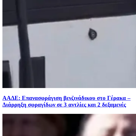
ΑΑΔΕ: Επανασφράγιση βενζινάδικου στο Γέρακα –
Διάρρηξη σφραγίδων σε 3 αντλίες και 2 δεξαμενές