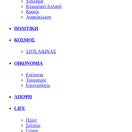
Έγκλημα
Κλιματική Αλλαγή
Καιρός
Ανακύκλωση
ΠΟΛΙΤΙΚΗ
ΚΟΣΜΟΣ
22ΟΣ ΑΙΩΝΑΣ
ΟΙΚΟΝΟΜΙΑ
Ενέργεια
Τουρισμός
Επιχειρήσεις
ΑΠΟΨΗ
LIFE
Πόλη
Σχέσεις
Γεύση