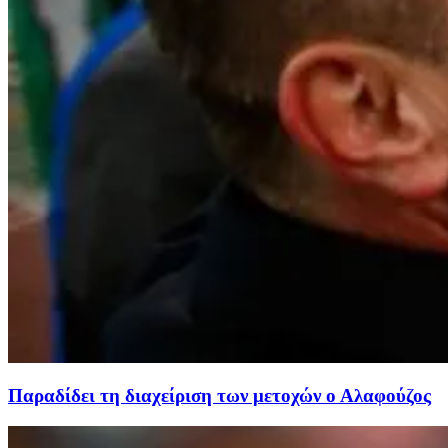
Παραδίδει τη διαχείριση των μετοχών ο Αλαφούζος