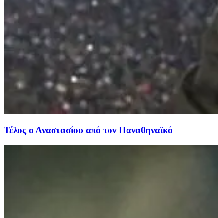
Τέλος ο Αναστασίου από τον Παναθηναϊκό