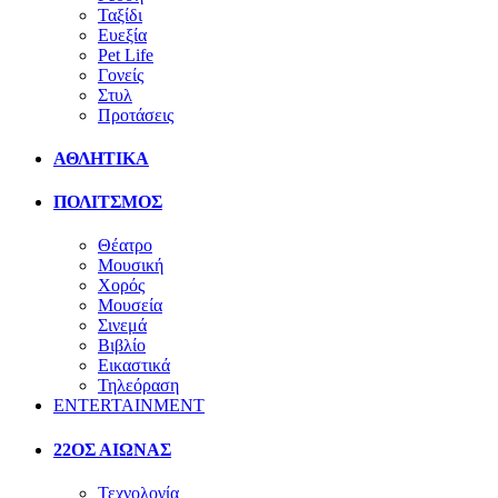
Ταξίδι
Ευεξία
Pet Life
Γονείς
Στυλ
Προτάσεις
ΑΘΛΗΤΙΚΑ
ΠΟΛΙΤΣΜΟΣ
Θέατρο
Μουσική
Χορός
Μουσεία
Σινεμά
Βιβλίο
Εικαστικά
Τηλεόραση
ENTERTAINMENT
22ΟΣ ΑΙΩΝΑΣ
Τεχνολογία