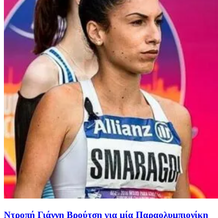
Ντροπή Γιάννη Βρούτση για μία Παραολυμπιονίκη