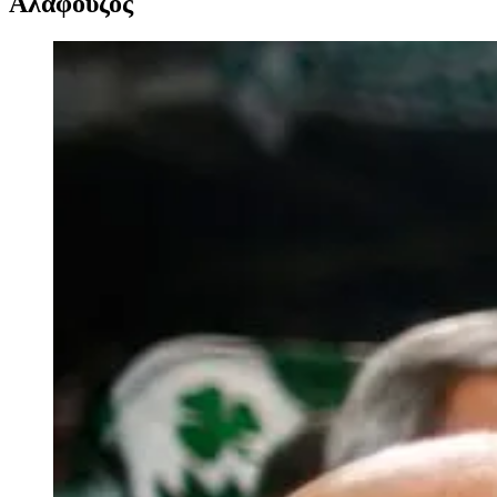
Αλαφούζος