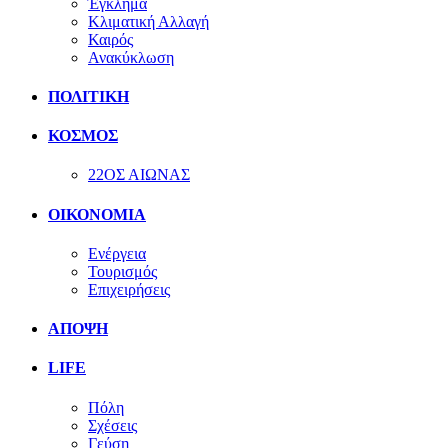
Έγκλημα
Κλιματική Αλλαγή
Καιρός
Ανακύκλωση
ΠΟΛΙΤΙΚΗ
ΚΟΣΜΟΣ
22ΟΣ ΑΙΩΝΑΣ
ΟΙΚΟΝΟΜΙΑ
Ενέργεια
Τουρισμός
Επιχειρήσεις
ΑΠΟΨΗ
LIFE
Πόλη
Σχέσεις
Γεύση