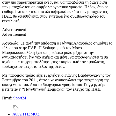
στην πιο χαρακτηριστική ενέργεια: θα παραδώσει τη διαχείριση
των μετοχών του σε συμβολαιογραφικό γραφείο. Πλέον, όποιος
επιθυμεί να αποκτήσει το πλειοψηφικό πακέτο των μετοχών της
ΠΑΕ, θα απευθύνεται στον εντεταλμένο συμβολαιογράφο του
εφοπλιστή.
Advertisement
Advertisement
Ασφαλώς, με αυτή την απόφαση ο Γιάννης Αλαφούζος σημαίνει το
τέλος του στην ΠΑΕ. Η διοίκηση υπό τον Μάνο
Μαυροκουκουλάκη έχει υπηρεσιακό ρόλο μέχρι να την
αντικαταστήσει ένα νέο σχήμα και μένει να αποσαφηνιστεί τι θα
ισχύσει με τη χρηματοδότηση της εταιρίας από τον εφοπλιστή,
τουλάχιστον μέχρι το τέλος της σεζόν.
Με παρόμοιο τρόπο είχε ενεργήσει ο Γιάννης Βαρδινογιάννης τον
Σεπτέμβριο του 2011, όταν είχε ανακοινώσει την αποχώρηση της
οικογένειας του. Από το δικηγορικό γραφείο του Τζίγγερ, πήρε
μετέπειτα η “Παναθηναϊκή Συμμαχία” τον έλεγχο της ΠΑΕ.
Πηγή:
Sport24
ΑΘΛΗΤΙΣΜΟΣ