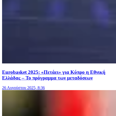
Eurobasket 2025: «Πετάει» για Κύπρο η Εθνική
Ελλάδας – Το πρόγραμμα των μεταδόσεων
26 Αυγούστου 2025, 8:36