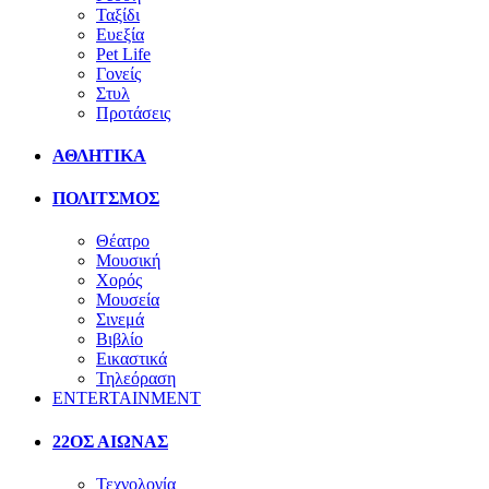
Ταξίδι
Ευεξία
Pet Life
Γονείς
Στυλ
Προτάσεις
ΑΘΛΗΤΙΚΑ
ΠΟΛΙΤΣΜΟΣ
Θέατρο
Μουσική
Χορός
Μουσεία
Σινεμά
Βιβλίο
Εικαστικά
Τηλεόραση
ENTERTAINMENT
22ΟΣ ΑΙΩΝΑΣ
Τεχνολογία