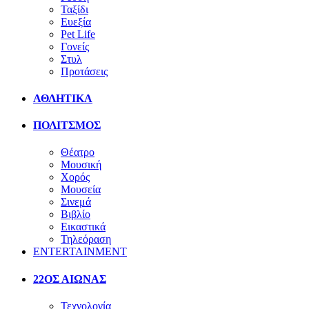
Ταξίδι
Ευεξία
Pet Life
Γονείς
Στυλ
Προτάσεις
ΑΘΛΗΤΙΚΑ
ΠΟΛΙΤΣΜΟΣ
Θέατρο
Μουσική
Χορός
Μουσεία
Σινεμά
Βιβλίο
Εικαστικά
Τηλεόραση
ENTERTAINMENT
22ΟΣ ΑΙΩΝΑΣ
Τεχνολογία