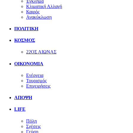
Έγκλημα
Κλιματική Αλλαγή
Καιρός
Ανακύκλωση
ΠΟΛΙΤΙΚΗ
ΚΟΣΜΟΣ
22ΟΣ ΑΙΩΝΑΣ
ΟΙΚΟΝΟΜΙΑ
Ενέργεια
Τουρισμός
Επιχειρήσεις
ΑΠΟΨΗ
LIFE
Πόλη
Σχέσεις
Γεύση