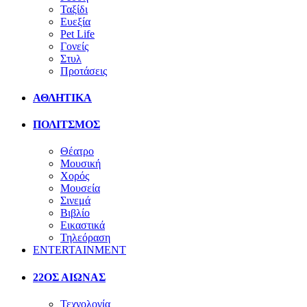
Ταξίδι
Ευεξία
Pet Life
Γονείς
Στυλ
Προτάσεις
ΑΘΛΗΤΙΚΑ
ΠΟΛΙΤΣΜΟΣ
Θέατρο
Μουσική
Χορός
Μουσεία
Σινεμά
Βιβλίο
Εικαστικά
Τηλεόραση
ENTERTAINMENT
22ΟΣ ΑΙΩΝΑΣ
Τεχνολογία