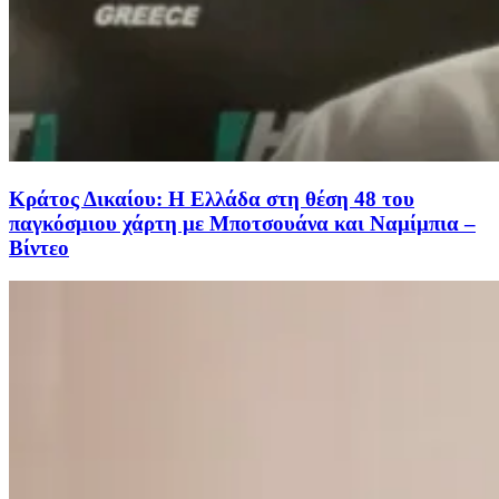
Κράτος Δικαίου: Η Ελλάδα στη θέση 48 του
παγκόσμιου χάρτη με Μποτσουάνα και Ναμίμπια –
Βίντεο