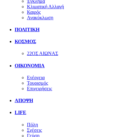
Έγκλημα
Κλιματική Αλλαγή
Καιρός
Ανακύκλωση
ΠΟΛΙΤΙΚΗ
ΚΟΣΜΟΣ
22ΟΣ ΑΙΩΝΑΣ
ΟΙΚΟΝΟΜΙΑ
Ενέργεια
Τουρισμός
Επιχειρήσεις
ΑΠΟΨΗ
LIFE
Πόλη
Σχέσεις
Γεύση