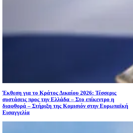
Έκθεση για το Κράτος Δικαίου 2026: Τέσσερις
συστάσεις προς την Ελλάδα – Στο επίκεντρο η
διαφθορά – Στήριξη της Κομισιόν στην Ευρωπαϊκή
Εισαγγελία