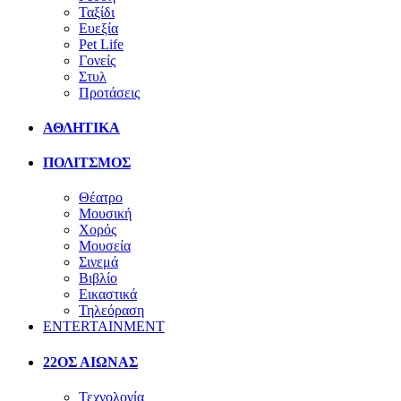
Ταξίδι
Ευεξία
Pet Life
Γονείς
Στυλ
Προτάσεις
ΑΘΛΗΤΙΚΑ
ΠΟΛΙΤΣΜΟΣ
Θέατρο
Μουσική
Χορός
Μουσεία
Σινεμά
Βιβλίο
Εικαστικά
Τηλεόραση
ENTERTAINMENT
22ΟΣ ΑΙΩΝΑΣ
Τεχνολογία