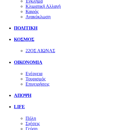
Έγκλημα
Κλιματική Αλλαγή
Καιρός
Ανακύκλωση
ΠΟΛΙΤΙΚΗ
ΚΟΣΜΟΣ
22ΟΣ ΑΙΩΝΑΣ
ΟΙΚΟΝΟΜΙΑ
Ενέργεια
Τουρισμός
Επιχειρήσεις
ΑΠΟΨΗ
LIFE
Πόλη
Σχέσεις
Γεύση