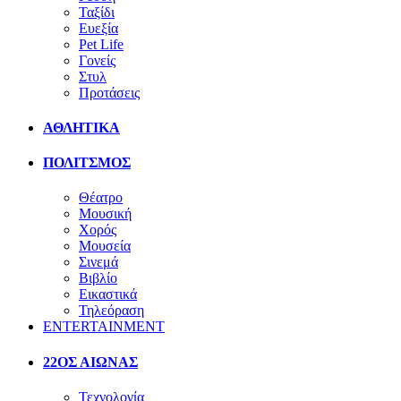
Ταξίδι
Ευεξία
Pet Life
Γονείς
Στυλ
Προτάσεις
ΑΘΛΗΤΙΚΑ
ΠΟΛΙΤΣΜΟΣ
Θέατρο
Μουσική
Χορός
Μουσεία
Σινεμά
Βιβλίο
Εικαστικά
Τηλεόραση
ENTERTAINMENT
22ΟΣ ΑΙΩΝΑΣ
Τεχνολογία