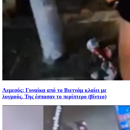
Λεμεσός: Γυναίκα από το Βιετνάμ κλαίει με
λυγμούς. Της έσπασαν το περίπτερο (βίντεο)