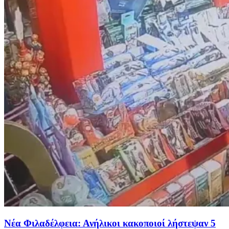
Νέα Φιλαδέλφεια: Ανήλικοι κακοποιοί λήστεψαν 5