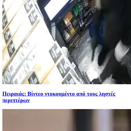
Πειραιάς: Βίντεο ντοκουμέντο από τους ληστές
περιπτέρων