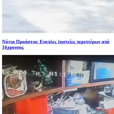
Νότια Προάστια: Ενοπλες ληστείες περιπτέρων από
16χρονους