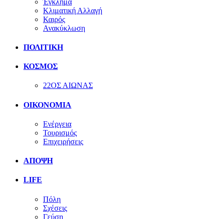
Έγκλημα
Κλιματική Αλλαγή
Καιρός
Ανακύκλωση
ΠΟΛΙΤΙΚΗ
ΚΟΣΜΟΣ
22ΟΣ ΑΙΩΝΑΣ
ΟΙΚΟΝΟΜΙΑ
Ενέργεια
Τουρισμός
Επιχειρήσεις
ΑΠΟΨΗ
LIFE
Πόλη
Σχέσεις
Γεύση