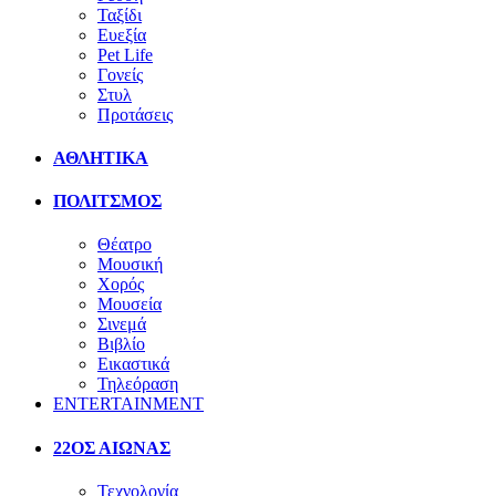
Ταξίδι
Ευεξία
Pet Life
Γονείς
Στυλ
Προτάσεις
ΑΘΛΗΤΙΚΑ
ΠΟΛΙΤΣΜΟΣ
Θέατρο
Μουσική
Χορός
Μουσεία
Σινεμά
Βιβλίο
Εικαστικά
Τηλεόραση
ENTERTAINMENT
22ΟΣ ΑΙΩΝΑΣ
Τεχνολογία