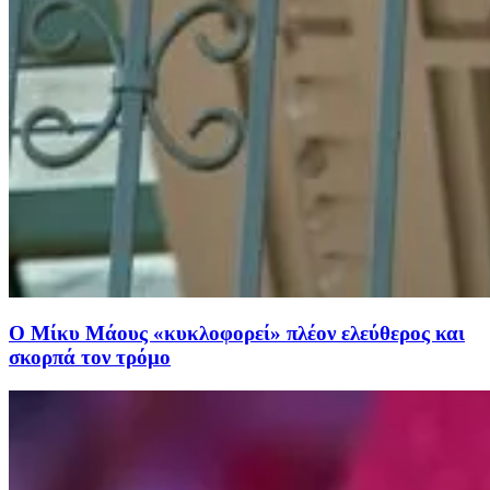
Ο Μίκυ Μάους «κυκλοφορεί» πλέον ελεύθερος και
σκορπά τον τρόμο