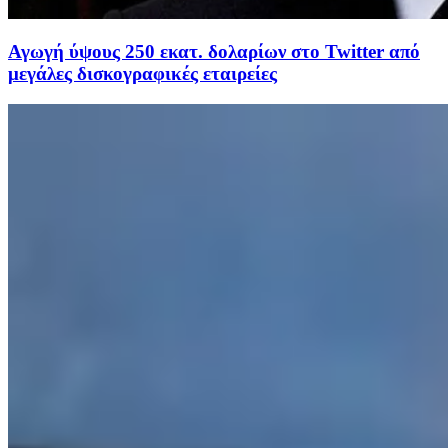
Αγωγή ύψους 250 εκατ. δολαρίων στο Twitter από
μεγάλες δισκογραφικές εταιρείες