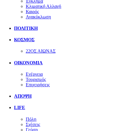
Έγκλημα
Κλιματική Αλλαγή
Καιρός
Ανακύκλωση
ΠΟΛΙΤΙΚΗ
ΚΟΣΜΟΣ
22ΟΣ ΑΙΩΝΑΣ
ΟΙΚΟΝΟΜΙΑ
Ενέργεια
Τουρισμός
Επιχειρήσεις
ΑΠΟΨΗ
LIFE
Πόλη
Σχέσεις
Γεύση