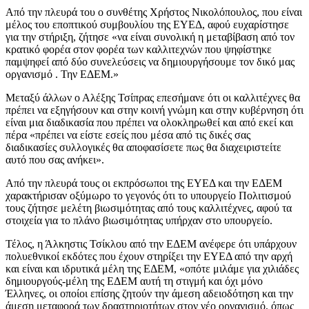
Από την πλευρά του ο συνθέτης Χρήστος Νικολόπουλος, που είναι
μέλος του εποπτικού συμβουλίου της ΕΥΕΔ, αφού ευχαρίστησε
για την στήριξη, ζήτησε «να είναι συνολική η μεταβίβαση από τον
κρατικό φορέα στον φορέα των καλλιτεχνών που ψηφίστηκε
παμψηφεί από δύο συνελεύσεις να δημιουργήσουμε τον δικό μας
οργανισμό . Την ΕΔΕΜ.»
Μεταξύ άλλων ο Αλέξης Τσίπρας επεσήμανε ότι οι καλλιτέχνες θα
πρέπει να εξηγήσουν και στην κοινή γνώμη και στην κυβέρνηση ότι
είναι μια διαδικασία που πρέπει να ολοκληρωθεί και από εκεί και
πέρα «πρέπει να είστε εσείς που μέσα από τις δικές σας
διαδικασίες συλλογικές θα αποφασίσετε πως θα διαχειριστείτε
αυτό που σας ανήκει».
Από την πλευρά τους οι εκπρόσωποι της ΕΥΕΔ και την ΕΔΕΜ
χαρακτήρισαν οξύμωρο το γεγονός ότι το υπουργείο Πολιτισμού
τους ζήτησε μελέτη βιωσιμότητας από τους καλλιτέχνες, αφού τα
στοιχεία για το πλάνο βιωσιμότητας υπήρχαν στο υπουργείο.
Τέλος, η Άλκηστις Τσίκλου από την ΕΔΕΜ ανέφερε ότι υπάρχουν
πολυεθνικοί εκδότες που έχουν στηρίξει την ΕΥΕΔ από την αρχή
και είναι και ιδρυτικά μέλη της ΕΔΕΜ, «οπότε μιλάμε για χιλιάδες
δημιουργούς-μέλη της ΕΔΕΜ αυτή τη στιγμή και όχι μόνο
Έλληνες, οι οποίοι επίσης ζητούν την άμεση αδειοδότηση και την
άμεση μεταφορά των δραστηριοτήτων στον νέο οργανισμό, όπως