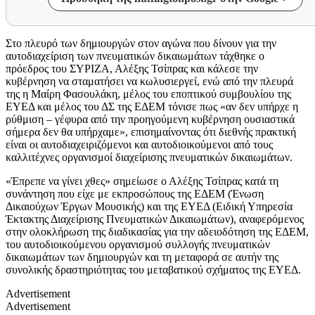
Στο πλευρό των δημιουργών στον αγώνα που δίνουν για την
αυτοδιαχείριση των πνευματικών δικαιωμάτων τάχθηκε ο
πρόεδρος του ΣΥΡΙΖΑ, Αλέξης Τσίπρας και κάλεσε την
κυβέρνηση να σταματήσει να κωλυσιεργεί, ενώ από την πλευρά
της η Μαίρη Φασουλάκη, μέλος του εποπτικού συμβουλίου της
ΕΥΕΔ και μέλος του ΔΣ της ΕΔΕΜ τόνισε πως «αν δεν υπήρχε η
ρύθμιση – γέφυρα από την προηγούμενη κυβέρνηση ουσιαστικά
σήμερα δεν θα υπήρχαμε», επισημαίνοντας ότι διεθνής πρακτική
είναι οι αυτοδιαχειριζόμενοι και αυτοδιοικούμενοι από τους
καλλιτέχνες οργανισμοί διαχείρισης πνευματικών δικαιωμάτων.
«Έπρεπε να γίνει χθες» σημείωσε ο Αλέξης Τσίπρας κατά τη
συνάντηση που είχε με εκπροσώπους της ΕΔΕΜ (Ένωση
Δικαιούχων Έργων Μουσικής) και της ΕΥΕΔ (Ειδική Υπηρεσία
Έκτακτης Διαχείρισης Πνευματικών Δικαιωμάτων), αναφερόμενος
στην ολοκλήρωση της διαδικασίας για την αδειοδότηση της ΕΔΕΜ,
του αυτοδιοικούμενου οργανισμού συλλογής πνευματικών
δικαιωμάτων των δημιουργών και τη μεταφορά σε αυτήν της
συνολικής δραστηριότητας του μεταβατικού σχήματος της ΕΥΕΔ.
Advertisement
Advertisement