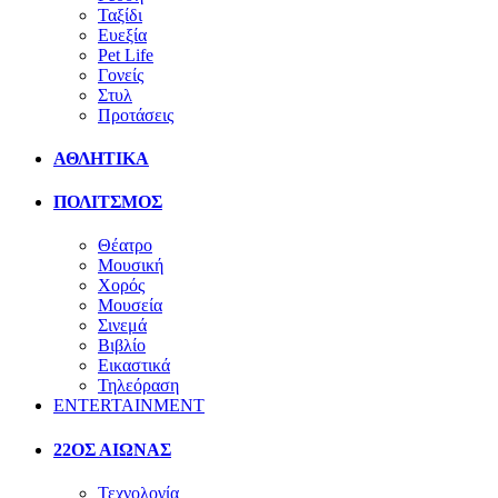
Ταξίδι
Ευεξία
Pet Life
Γονείς
Στυλ
Προτάσεις
ΑΘΛΗΤΙΚΑ
ΠΟΛΙΤΣΜΟΣ
Θέατρο
Μουσική
Χορός
Μουσεία
Σινεμά
Βιβλίο
Εικαστικά
Τηλεόραση
ENTERTAINMENT
22ΟΣ ΑΙΩΝΑΣ
Τεχνολογία