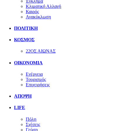
Έγκλημα
Κλιματική Αλλαγή
Καιρός
Ανακύκλωση
ΠΟΛΙΤΙΚΗ
ΚΟΣΜΟΣ
22ΟΣ ΑΙΩΝΑΣ
ΟΙΚΟΝΟΜΙΑ
Ενέργεια
Τουρισμός
Επιχειρήσεις
ΑΠΟΨΗ
LIFE
Πόλη
Σχέσεις
Γεύση