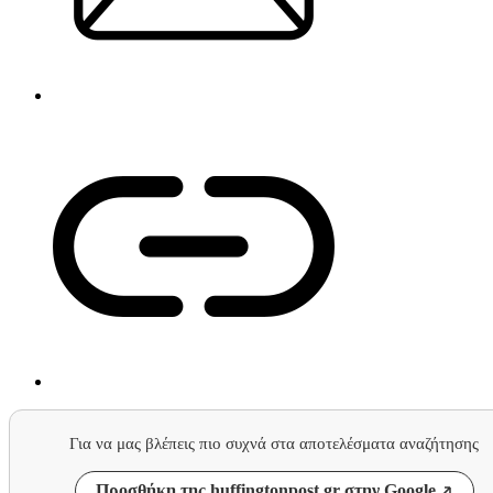
Για να μας βλέπεις πιο συχνά στα αποτελέσματα αναζήτησης
Προσθήκη της huffingtonpost.gr στην Google