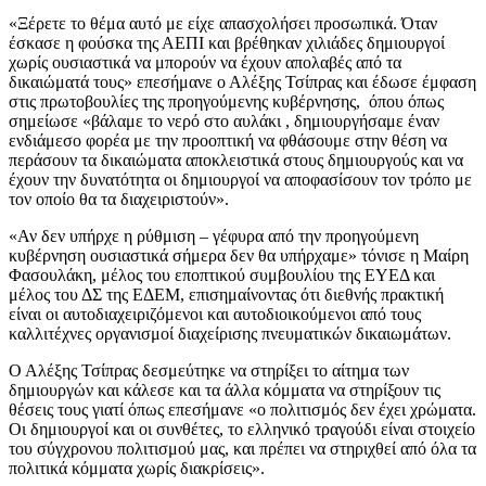
«Ξέρετε το θέμα αυτό με είχε απασχολήσει προσωπικά. Όταν
έσκασε η φούσκα της ΑΕΠΙ και βρέθηκαν χιλιάδες δημιουργοί
χωρίς ουσιαστικά να μπορούν να έχουν απολαβές από τα
δικαιώματά τους» επεσήμανε ο Αλέξης Τσίπρας και έδωσε έμφαση
στις πρωτοβουλίες της προηγούμενης κυβέρνησης, όπου όπως
σημείωσε «βάλαμε το νερό στο αυλάκι , δημιουργήσαμε έναν
ενδιάμεσο φορέα με την προοπτική να φθάσουμε στην θέση να
περάσουν τα δικαιώματα αποκλειστικά στους δημιουργούς και να
έχουν την δυνατότητα οι δημιουργοί να αποφασίσουν τον τρόπο με
τον οποίο θα τα διαχειριστούν».
«Αν δεν υπήρχε η ρύθμιση – γέφυρα από την προηγούμενη
κυβέρνηση ουσιαστικά σήμερα δεν θα υπήρχαμε» τόνισε η Μαίρη
Φασουλάκη, μέλος του εποπτικού συμβουλίου της ΕΥΕΔ και
μέλος του ΔΣ της ΕΔΕΜ, επισημαίνοντας ότι διεθνής πρακτική
είναι οι αυτοδιαχειριζόμενοι και αυτοδιοικούμενοι από τους
καλλιτέχνες οργανισμοί διαχείρισης πνευματικών δικαιωμάτων.
Ο Αλέξης Τσίπρας δεσμεύτηκε να στηρίξει το αίτημα των
δημιουργών και κάλεσε και τα άλλα κόμματα να στηρίξουν τις
θέσεις τους γιατί όπως επεσήμανε «ο πολιτισμός δεν έχει χρώματα.
Οι δημιουργοί και οι συνθέτες, το ελληνικό τραγούδι είναι στοιχείο
του σύγχρονου πολιτισμού μας, και πρέπει να στηριχθεί από όλα τα
πολιτικά κόμματα χωρίς διακρίσεις».