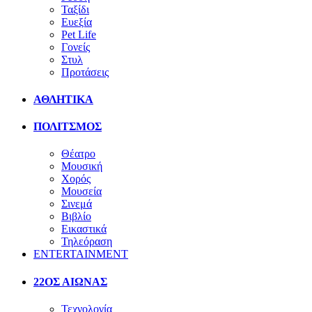
Ταξίδι
Ευεξία
Pet Life
Γονείς
Στυλ
Προτάσεις
ΑΘΛΗΤΙΚΑ
ΠΟΛΙΤΣΜΟΣ
Θέατρο
Μουσική
Χορός
Μουσεία
Σινεμά
Βιβλίο
Εικαστικά
Τηλεόραση
ENTERTAINMENT
22ΟΣ ΑΙΩΝΑΣ
Τεχνολογία