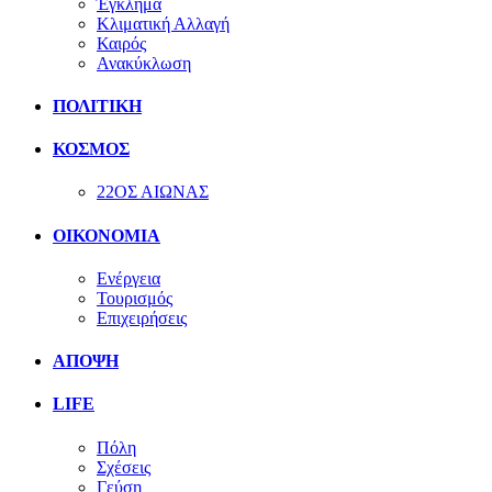
Έγκλημα
Κλιματική Αλλαγή
Καιρός
Ανακύκλωση
ΠΟΛΙΤΙΚΗ
ΚΟΣΜΟΣ
22ΟΣ ΑΙΩΝΑΣ
ΟΙΚΟΝΟΜΙΑ
Ενέργεια
Τουρισμός
Επιχειρήσεις
ΑΠΟΨΗ
LIFE
Πόλη
Σχέσεις
Γεύση