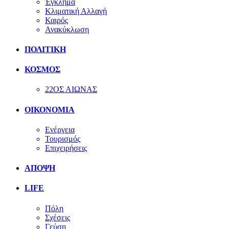
Έγκλημα
Κλιματική Αλλαγή
Καιρός
Ανακύκλωση
ΠΟΛΙΤΙΚΗ
ΚΟΣΜΟΣ
22ΟΣ ΑΙΩΝΑΣ
ΟΙΚΟΝΟΜΙΑ
Ενέργεια
Τουρισμός
Επιχειρήσεις
ΑΠΟΨΗ
LIFE
Πόλη
Σχέσεις
Γεύση