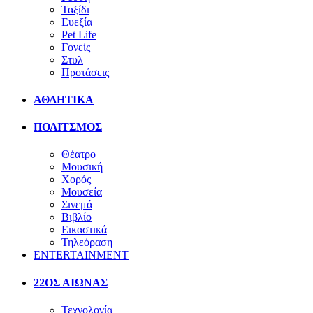
Ταξίδι
Ευεξία
Pet Life
Γονείς
Στυλ
Προτάσεις
ΑΘΛΗΤΙΚΑ
ΠΟΛΙΤΣΜΟΣ
Θέατρο
Μουσική
Χορός
Μουσεία
Σινεμά
Βιβλίο
Εικαστικά
Τηλεόραση
ENTERTAINMENT
22ΟΣ ΑΙΩΝΑΣ
Τεχνολογία