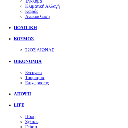
Έγκλημα
Κλιματική Αλλαγή
Καιρός
Ανακύκλωση
ΠΟΛΙΤΙΚΗ
ΚΟΣΜΟΣ
22ΟΣ ΑΙΩΝΑΣ
ΟΙΚΟΝΟΜΙΑ
Ενέργεια
Τουρισμός
Επιχειρήσεις
ΑΠΟΨΗ
LIFE
Πόλη
Σχέσεις
Γεύση