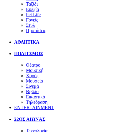
Ταξίδι
Ευεξία
Pet Life
Γονείς
Στυλ
Προτάσεις
ΑΘΛΗΤΙΚΑ
ΠΟΛΙΤΣΜΟΣ
Θέατρο
Μουσική
Χορός
Μουσεία
Σινεμά
Βιβλίο
Εικαστικά
Τηλεόραση
ENTERTAINMENT
22ΟΣ ΑΙΩΝΑΣ
Τεχνολογία