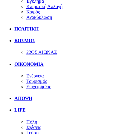
Έγκλημα
Κλιματική Αλλαγή
Καιρός
Ανακύκλωση
ΠΟΛΙΤΙΚΗ
ΚΟΣΜΟΣ
22ΟΣ ΑΙΩΝΑΣ
ΟΙΚΟΝΟΜΙΑ
Ενέργεια
Τουρισμός
Επιχειρήσεις
ΑΠΟΨΗ
LIFE
Πόλη
Σχέσεις
Γεύση