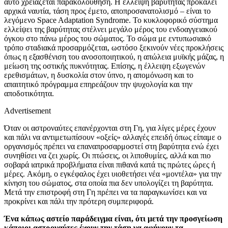
αυτό χρειάζεται παρακολούθηση. Η έλλειψη βαρύτητας προκαλεί
αρχικά ναυτία, τάση προς έμετο, αποπροσανατολισμό – είναι το
λεγόμενο Space Adaptation Syndrome. Το κυκλοφορικό σύστημα
ελλείψει της βαρύτητας στέλνει μεγάλο μέρος του ενδοαγγειακού
όγκου στο πάνω μέρος του σώματος. Το σώμα με εντυπωσιακό
τρόπο σταδιακά προσαρμόζεται, ωστόσο ξεκινούν νέες προκλήσεις
όπως η εξασθένιση του ανοσοποιητικού, η απώλεια μυϊκής μάζας, η
μείωση της οστικής πυκνότητας. Επίσης, η έλλειψη εξωγενών
ερεθισμάτων, η δυσκολία στον ύπνο, η απομόνωση και το
απαιτητικό πρόγραμμα επηρεάζουν την ψυχολογία και την
αποδοτικότητα.
Advertisement
Όταν οι αστροναύτες επανέρχονται στη Γη, για λίγες μέρες έχουν
και πάλι να αντιμετωπίσουν «οξείς» αλλαγές επειδή όπως είπαμε ο
οργανισμός πρέπει να επαναπροσαρμοστεί στη βαρύτητα ενώ έχει
συνηθίσει να ζει χωρίς. Οι πτώσεις, οι λιποθυμίες, αλλά και πιο
σοβαρά ιατρικά προβλήματα είναι πιθανά κατά τις πρώτες ώρες ή
μέρες. Ακόμη, ο εγκέφαλος έχει υιοθετήσει νέα «μοντέλα» για την
κίνηση του σώματος, στα οποία πια δεν υπολογίζει τη βαρύτητα.
Μετά την επιστροφή στη Γη πρέπει να τα παραγκωνίσει και να
προκρίνει και πάλι την πρότερη συμπεριφορά.
Ένα κάπως αστείο παράδειγμα είναι, ότι μετά την προσγείωση
κάποιοι αστροναύτες έχουν την τάση να αφήνουν τα