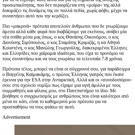
προσωπικότητας, που δεν περιορίζεται στη «μοίρα» της αλλά
δοκιμάζει τις δυνάμεις της σε πολλά πεδία, χωρίς φόβο, μέχρι να
συναντήσει αυτό που την κερδίζει.
Πιο «μακρινά» πρότυπα αποτελούν άνθρωποι που δε γνωρίζουμε
άμεσα αλλά κάθε φορά που διαβάζουμε για εκείνους, ανάβει μία
νέα σπίθα μέσα μας όπως, ο κος Θανάσης Οικονόμου, ο κος
Διονύσης Σιμόπουλος, ο κος Σταμάτης Κριμιζής, η κα Αθηνά
Κουστένη, ο κος Μανώλης Γεωργούλης, διακεκριμένοι Έλληνες
και Ελληνίδες που χαίρομαι ιδιαίτερα, που είχα το προνόμιο να
τους συναντήσω και να τους γνωρίσω τα τελευταία 7-8 χρόνια.
Πρότυπα τέλος, μπορεί να είναι οι σύγχρονοί σου, για παράδειγμα
ο Βαγγέλης Καϊμακάμης, ο πρώτος Έλληνας γιατρός που έκανε
έρευνα για την ESA στην Ανταρκτική. Αλλά και οι «συνοδοιπόροι»
σου: στο σχολείο νομίζω πως είχαμε μια υγιή άμιλλα με τους
συμμαθητές και φίλους μου, στο Πανεπιστήμιο το ίδιο. Με
βοήθησε ο συγχρωτισμός με ανθρώπους που είναι καλύτεροι από
μένα σε κάτι, είναι το καθημερινό μου πρότυπο για να
προσπαθήσω να τους φτάσω σε αυτό.
Advertisement