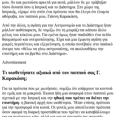
μου. Αν και ρωτούσα αρκετά για αυτά, μάλλον δε με τράβηξαν
τόσο δυνατά όσο η Ιατρική και το Διάστημα. Στο χώρο της
Ιατρικής, είχαμε στο σπίτι ένα πρότυπο που θα έλεγα ότι έλαμπε
αθόρυβα, τον παππού μου, Γιάννη Καρακάση.
Από την άλλη, η αγάπη για την Αστρονομία και το Διάστημα ήταν
μάλλον αυθύπαρκτη, δε νομίζω ότι τη μοιράζεται κάποιο άλλο
μέλος του κύκλου μου. Για εμένα όμως ήταν παιδιόθεν ένα πεδίο
θαυμασμού και ονειροπόλησης. Είχα και μια έμφυτη αγάπη για
μικρές περιπέτειες και εξερεύνηση, η οποία συνέβαλε στο παιδικό
όνειρο του «θέλω να γίνω αστροναύτης, να ακολουθήσω την
επιστήμη και να βρεθώ στο Διάστημα».
Advertisement
Τι υιοθετήσατε αξιακά από τον παππού σας Γ.
Καρακάση;
Για τα πρότυπα που με ρωτήσατε, νομίζω ότι υπάρχουν τα κοντινά
σε εμάς και τα μακρινά. Έκανα ήδη μια αναφορά στον παππού μου
σχετικά με την Ιατρική και την
ηθική που πρέπει να διέπει την
επιστήμη-
η βασική αρχή που υιοθέτησα. Ήταν επίσης πρότυπο
για την προσφορά στα κοινά. Οι γονείς μου αποτέλεσαν πρότυπα
όσον αφορά τη διαρκή προσπάθεια που πρέπει να καταβάλλουμε
για να πετύχουμε κάτι, αλλά και για τη σημασία της ανοιχτής