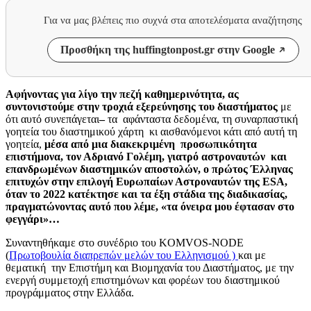
Για να μας βλέπεις πιο συχνά στα αποτελέσματα αναζήτησης
Προσθήκη της huffingtonpost.gr στην Google
Αφήνοντας για λίγο την πεζή καθημερινότητα, ας
συντονιστούμε στην τροχιά εξερεύνησης του διαστήματος
με
ότι αυτό συνεπάγεται
–
τα αφάνταστα δεδομένα, τη συναρπαστική
γοητεία του διαστημικού χάρτη κι αισθανόμενοι κάτι από αυτή τη
γοητεία,
μέσα από μια διακεκριμένη προσωπικότητα
επιστήμονα, τον Αδριανό Γολέμη, γιατρό αστροναυτών και
επανδρωμένων διαστημικών αποστολών, ο πρώτος Έλληνας
επιτυχών στην επιλογή Ευρωπαίων Αστροναυτών της ESA,
όταν το 2022 κατέκτησε και τα έξη στάδια της διαδικασίας,
πραγματώνοντας αυτό που λέμε, «τα όνειρα μου έφτασαν στο
φεγγάρι»…
Συναντηθήκαμε στο συνέδριο του KOMVOS-NODE
(
Πρωτοβουλία διαπρεπών μελών του Ελληνισμού )
και με
θεματική την Eπιστήμη και Βιομηχανία του Διαστήματος, με την
ενεργή συμμετοχή επιστημόνων και φορέων του διαστημικού
προγράμματος στην Ελλάδα.