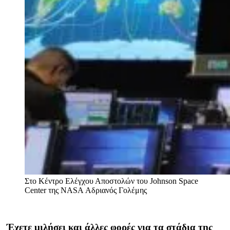
Στo Κέντρο Ελέγχου Αποστολών του Johnson Space
Center της NASA
Αδριανός Γολέμης
Έχετε μιλήσει και άλλες φορές για τα στάδια της