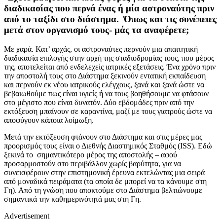
διαδικασίας που περνά ένας ή μία αστροναύτης πριν
από το ταξίδι στο διάστημα. Όπως και τις συνέπειες
μετά στον οργανισμό τους- μάς τα αναφέρετε;
Με χαρά. Κατ’ αρχάς, οι αστροναύτες περνούν μια απαιτητική
διαδικασία επιλογής στην αρχή της σταδιοδρομίας τους, που μέρος
της, αποτελείται από ενδελεχείς ιατρικές εξετάσεις. Ένα χρόνο πριν
την αποστολή τους στο Διάστημα ξεκινούν εντατική εκπαίδευση
και περνούν εκ νέου ιατρικούς ελέγχους, ξανά και ξανά ώστε να
βεβαιωθούμε πως είναι υγιείς ή να τους βοηθήσουμε να φτάσουν
στο μέγιστο που είναι δυνατόν. Δύο εβδομάδες πριν από την
εκτόξευση μπαίνουν σε καραντίνα, μαζί με τους γιατρούς ώστε να
αποφύγουν κάποια λοίμωξη.
Μετά την εκτόξευση φτάνουν στο Διάστημα και στις μέρες μας
προορισμός τους είναι ο Διεθνής Διαστημικός Σταθμός (ISS). Εδώ
ξεκινά το σημαντικότερο μέρος της αποστολής – αφού
προσαρμοστούν στο περιβάλλον χωρίς βαρύτητα, για να
συνεισφέρουν στην επιστημονική έρευνα εκτελώντας μια σειρά
από μοναδικά πειράματα (τα οποία δε μπορεί να τα κάνουμε στη
Γη). Από τη γνώση που αποκτούμε στο Διάστημα βελτιώνουμε
σημαντικά την καθημερινότητά μας στη Γη.
Advertisement