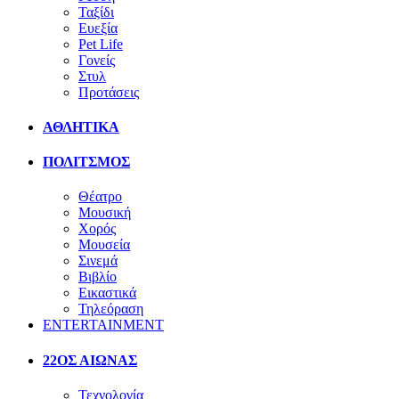
Ταξίδι
Ευεξία
Pet Life
Γονείς
Στυλ
Προτάσεις
ΑΘΛΗΤΙΚΑ
ΠΟΛΙΤΣΜΟΣ
Θέατρο
Μουσική
Χορός
Μουσεία
Σινεμά
Βιβλίο
Εικαστικά
Τηλεόραση
ENTERTAINMENT
22ΟΣ ΑΙΩΝΑΣ
Τεχνολογία