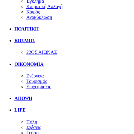
Έγκλημα
Κλιματική Αλλαγή
Καιρός
Ανακύκλωση
ΠΟΛΙΤΙΚΗ
ΚΟΣΜΟΣ
22ΟΣ ΑΙΩΝΑΣ
ΟΙΚΟΝΟΜΙΑ
Ενέργεια
Τουρισμός
Επιχειρήσεις
ΑΠΟΨΗ
LIFE
Πόλη
Σχέσεις
Γεύση