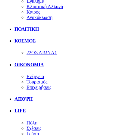
Έγκλημα
Κλιματική Αλλαγή
Καιρός
Ανακύκλωση
ΠΟΛΙΤΙΚΗ
ΚΟΣΜΟΣ
22ΟΣ ΑΙΩΝΑΣ
ΟΙΚΟΝΟΜΙΑ
Ενέργεια
Τουρισμός
Επιχειρήσεις
ΑΠΟΨΗ
LIFE
Πόλη
Σχέσεις
Γεύση