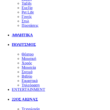
Ταξίδι
Ευεξία
Pet Life
Γονείς
Στυλ
Προτάσεις
ΑΘΛΗΤΙΚΑ
ΠΟΛΙΤΣΜΟΣ
Θέατρο
Μουσική
Χορός
Μουσεία
Σινεμά
Βιβλίο
Εικαστικά
Τηλεόραση
ENTERTAINMENT
22ΟΣ ΑΙΩΝΑΣ
Τεχνολογία