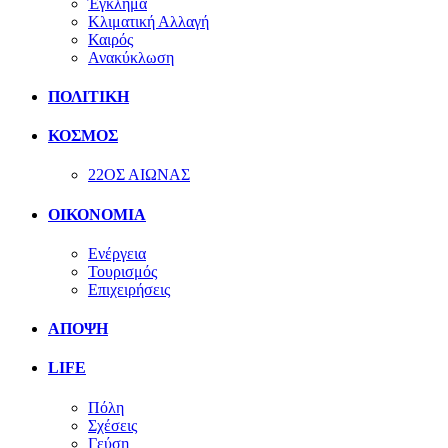
Έγκλημα
Κλιματική Αλλαγή
Καιρός
Ανακύκλωση
ΠΟΛΙΤΙΚΗ
ΚΟΣΜΟΣ
22ΟΣ ΑΙΩΝΑΣ
ΟΙΚΟΝΟΜΙΑ
Ενέργεια
Τουρισμός
Επιχειρήσεις
ΑΠΟΨΗ
LIFE
Πόλη
Σχέσεις
Γεύση