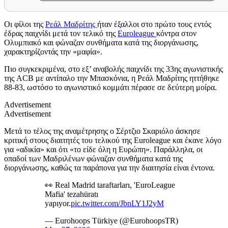
Οι φίλοι της
Ρεάλ Μαδρίτης
ήταν έξαλλοι στο πρώτο τους εντός
έδρας παιχνίδι μετά τον τελικό της
Euroleague
κόντρα στον
Ολυμπιακό και φώναζαν συνθήματα κατά της διοργάνωσης,
χαρακτηρίζοντάς την «μαφία».
Πιο συγκεκριμένα, στο εξ’ αναβολής παιχνίδι της 33ης αγωνιστικής
της ACB με αντίπαλο την Μπασκόνια, η Ρεάλ Μαδρίτης ηττήθηκε
88-83, ωστόσο το αγωνιστικό κομμάτι πέρασε σε δεύτερη μοίρα.
Advertisement
Advertisement
Μετά το τέλος της αναμέτρησης ο Σέρτζιο Σκαριόλο άσκησε
κριτική στους διαιτητές του τελικού της Euroleague και έκανε λόγο
για «αδικία» και ότι «το είδε όλη η Ευρώπη». Παράλληλα, οι
οπαδοί των Μαδριλένων φώναζαν συνθήματα κατά της
διοργάνωσης, καθώς τα παράπονα για την διαιτησία είναι έντονα.
👀 Real Madrid taraftarları, 'EuroLeague
Mafia' tezahüratı
yapıyor.
pic.twitter.com/JbnLY1J2yM
— Eurohoops Türkiye (@EurohoopsTR)