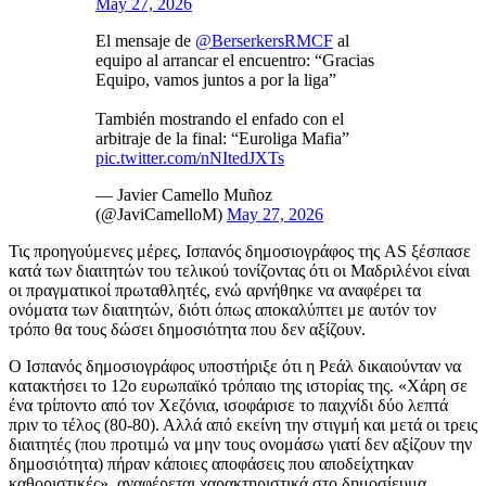
May 27, 2026
El mensaje de
@BerserkersRMCF
al
equipo al arrancar el encuentro: “Gracias
Equipo, vamos juntos a por la liga”
También mostrando el enfado con el
arbitraje de la final: “Euroliga Mafia”
pic.twitter.com/nNItedJXTs
— Javier Camello Muñoz
(@JaviCamelloM)
May 27, 2026
Τις προηγούμενες μέρες, Ισπανός δημοσιογράφος της AS ξέσπασε
κατά των διαιτητών του τελικού τονίζοντας ότι οι Μαδριλένοι είναι
οι πραγματικοί πρωταθλητές, ενώ αρνήθηκε να αναφέρει τα
ονόματα των διαιτητών, διότι όπως αποκαλύπτει με αυτόν τον
τρόπο θα τους δώσει δημοσιότητα που δεν αξίζουν.
Ο Ισπανός δημοσιογράφος υποστήριξε ότι η Ρεάλ δικαιούνταν να
κατακτήσει το 12ο ευρωπαϊκό τρόπαιο της ιστορίας της. «Χάρη σε
ένα τρίποντο από τον Χεζόνια, ισοφάρισε το παιχνίδι δύο λεπτά
πριν το τέλος (80-80). Αλλά από εκείνη την στιγμή και μετά οι τρεις
διαιτητές (που προτιμώ να μην τους ονομάσω γιατί δεν αξίζουν την
δημοσιότητα) πήραν κάποιες αποφάσεις που αποδείχτηκαν
καθοριστικές», αναφέρεται χαρακτηριστικά στο δημοσίευμα.