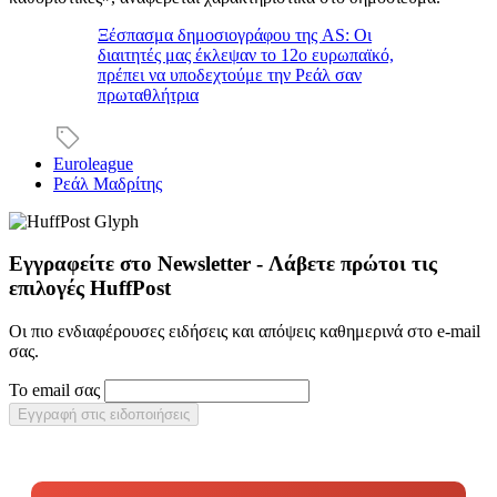
Ξέσπασμα δημοσιογράφου της AS: Οι
διαιτητές μας έκλεψαν το 12ο ευρωπαϊκό,
πρέπει να υποδεχτούμε την Ρεάλ σαν
πρωταθλήτρια
Euroleague
Ρεάλ Μαδρίτης
Εγγραφείτε στο Newsletter - Λάβετε πρώτοι τις
επιλογές HuffPost
Οι πιο ενδιαφέρουσες ειδήσεις και απόψεις καθημερινά στο e-mail
σας.
Το email σας
Εγγραφή στις ειδοποιήσεις