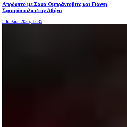
Απρόοπτο με Σάσα Ομπράντοβιτς και Γιάννη
Σφαιρόπουλο στην Αθήνα
5 Ιουλίου 2026, 12:35