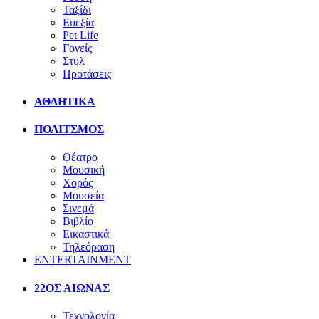
Ταξίδι
Ευεξία
Pet Life
Γονείς
Στυλ
Προτάσεις
ΑΘΛΗΤΙΚΑ
ΠΟΛΙΤΣΜΟΣ
Θέατρο
Μουσική
Χορός
Μουσεία
Σινεμά
Βιβλίο
Εικαστικά
Τηλεόραση
ENTERTAINMENT
22ΟΣ ΑΙΩΝΑΣ
Τεχνολογία